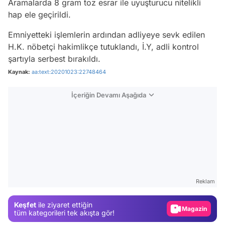
Aramalarda 8 gram toz esrar ile uyuşturucu nitelikli
hap ele geçirildi.
Emniyetteki işlemlerin ardından adliyeye sevk edilen
H.K. nöbetçi hakimlikçe tutuklandı, İ.Y, adli kontrol
şartıyla serbest bırakıldı.
Kaynak:
aa:text:20201023:22748464
İçeriğin Devamı Aşağıda
Video
Test
Reklam
Gündem
Keşfet
ile ziyaret ettiğin
Magazin
tüm kategorileri tek akışta gör!