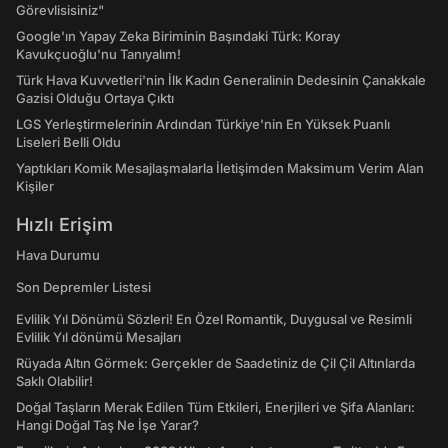
Görevlisisiniz"
Google'ın Yapay Zeka Biriminin Başındaki Türk: Koray
Kavukçuoğlu'nu Tanıyalım!
Türk Hava Kuvvetleri'nin İlk Kadın Generalinin Dedesinin Çanakkale
Gazisi Olduğu Ortaya Çıktı
LGS Yerleştirmelerinin Ardından Türkiye'nin En Yüksek Puanlı
Liseleri Belli Oldu
Yaptıkları Komik Mesajlaşmalarla İletişimden Maksimum Verim Alan
Kişiler
Hızlı Erişim
Hava Durumu
Son Depremler Listesi
Evlilik Yıl Dönümü Sözleri! En Özel Romantik, Duygusal ve Resimli
Evlilik Yıl dönümü Mesajları
Rüyada Altın Görmek: Gerçekler de Saadetiniz de Çil Çil Altınlarda
Saklı Olabilir!
Doğal Taşların Merak Edilen Tüm Etkileri, Enerjileri ve Şifa Alanları:
Hangi Doğal Taş Ne İşe Yarar?