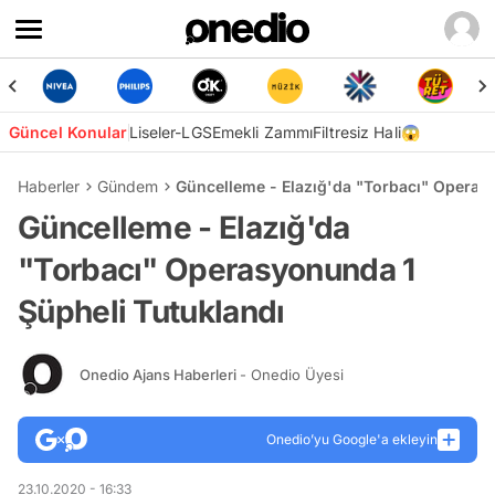
Güncel Konular
Liseler-LGS
Emekli Zammı
Filtresiz Hali😱
Haberler
Gündem
Güncelleme - Elazığ'da "Torbacı" Operas
Güncelleme - Elazığ'da
"Torbacı" Operasyonunda 1
Şüpheli Tutuklandı
Onedio Ajans Haberleri
- Onedio Üyesi
Onedio’yu Google'a ekleyin
23.10.2020 - 16:33