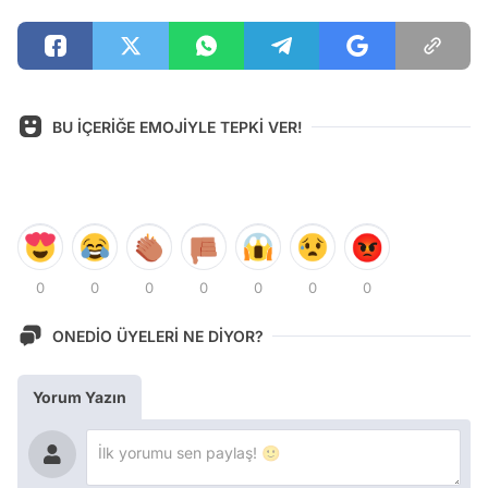
BU İÇERİĞE EMOJİYLE TEPKİ VER!
0
0
0
0
0
0
0
ONEDİO ÜYELERİ NE DİYOR?
Yorum Yazın