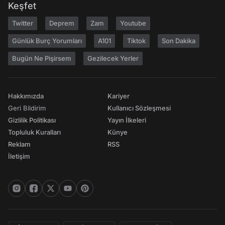
Keşfet
Twitter
Deprem
Zam
Youtube
Günlük Burç Yorumları
A101
Tiktok
Son Dakika
Bugün Ne Pişirsem
Gezilecek Yerler
Hakkımızda
Kariyer
Geri Bildirim
Kullanıcı Sözleşmesi
Gizlilik Politikası
Yayın İlkeleri
Topluluk Kuralları
Künye
Reklam
RSS
İletişim