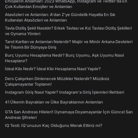
Emojilerin Anlamları: 2023 WhatsApp, Instagram ve Twitter'da En
Çok Kullanılan Emojiler ve Anlamları
Atasözleri ve Anlamları: A'dan Z'ye Gündelik Hayatta En Sık
Kullanılan Atasözleri ve Anlamları
Tavla Diziliş Şekli Nasıldır? Erkek Tavlası ve Kız Tavlası Diziliş Şekilleri
ve Oynama Yönleri
Tarot Kartları ve Anlamları Nelerdir? Majör ve Minör Arkana Desteleri
İle Tılsımlı Bir Dünyaya Giriş
Burç Uyumu Hesaplama Nedir? Burç Uyumu, Aşk Uyumu Nasıl
Hesaplanır?
İdeal Kilo Nedir? İdeal Kilo Hesaplama Nasıl Yapılır?
Ders Çalışırken Dinlenecek Müzikler Nelerdir? Müziksiz
Çalışamayanlar Toplanın!
Instagram Giriş Nasıl Yapılır? Instagram'a Giriş İşlemleri Rehberi
41 Ülkenin Bayrakları ve Ülke Bayraklarının Anlamları
GTA San Andreas Hileleri! Oynamaya Doyamayanlar İçin Güncel San
Andreas Şifreleri
IQ Testi: IQ'unuzun Kaç Olduğunu Merak Ettiniz mi?