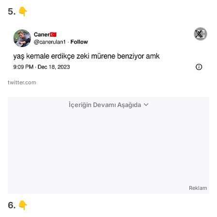
5. 👇
twitter.com
İçeriğin Devamı Aşağıda
Reklam
6. 👇