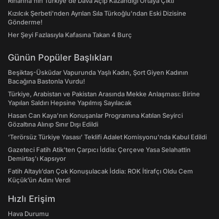
Rihanna'nın Türkiye'de Dava Açıp Kazandığı Ortaya Çıktı
Kızılcık Şerbeti'nden Ayrılan Sıla Türkoğlu'ndan Eski Dizisine
Gönderme!
Her Şeyi Fazlasıyla Kafasına Takan 4 Burç
Günün Popüler Başlıkları
Beşiktaş-Üsküdar Vapurunda Yaşlı Kadın, Şort Giyen Kadının
Bacağına Bastonla Vurdu!
Türkiye, Arabistan ve Pakistan Arasında Mekke Anlaşması: Birine
Yapılan Saldırı Hepsine Yapılmış Sayılacak
Hasan Can Kaya’nın Konuşanlar Programına Katılan Seyirci
Gözaltına Alınıp Sınır Dışı Edildi
‘Terörsüz Türkiye Yasası’ Teklifi Adalet Komisyonu'nda Kabul Edildi
Gazeteci Fatih Atik'ten Çarpıcı İddia: Çerçeve Yasa Selahattin
Demirtaş'ı Kapsıyor
Fatih Altaylı’dan Çok Konuşulacak İddia: ROK İtirafçı Oldu Cem
Küçük’ün Adını Verdi
Hızlı Erişim
Hava Durumu