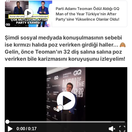
Parti Adamı Teoman Ödül Aldığı GQ
Man of the Year Türkiye'nin After
Party'sine Yükselince Olanlar Oldu!
Şimdi sosyal medyada konuşulmasının sebebi
ise kırmızı halıda poz verirken girdiği haller... 🙈
Gelin, önce Teoman'ın 32 diş salına salına poz
verirken bile karizmasını koruyuşunu izleyelim!
0:00
/
0:17