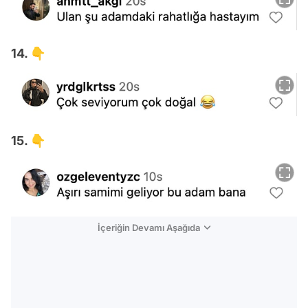
14. 👇
15. 👇
İçeriğin Devamı Aşağıda