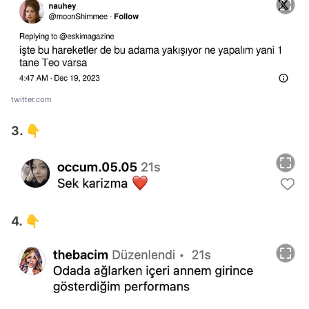
twitter.com
3. 👇
4. 👇