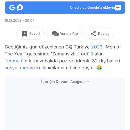
Onedio’yu Google'a ekleyin
19.12.2023 - 20:07
Favori
Yorum Yap
Paylaş
Geçtiğimiz gün düzenlenen GQ Türkiye
2023
'Men of
The Year' gecesinde 'Zamansızlık' ödülü alan
Teoman
'ın kırmızı halıda poz verirkenki 32 diş halleri
sosyal medya
kullanıcılarının diline düştü! 😂
İçeriğin Devamı Aşağıda