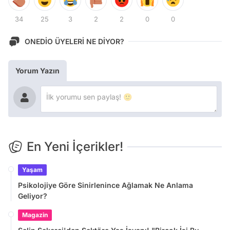
34
25
3
2
2
0
0
ONEDİO ÜYELERİ NE DİYOR?
Yorum Yazın
En Yeni İçerikler!
Yaşam
Psikolojiye Göre Sinirlenince Ağlamak Ne Anlama
Geliyor?
Magazin