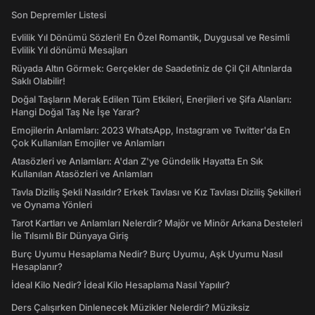
Son Depremler Listesi
Evlilik Yıl Dönümü Sözleri! En Özel Romantik, Duygusal ve Resimli
Evlilik Yıl dönümü Mesajları
Rüyada Altın Görmek: Gerçekler de Saadetiniz de Çil Çil Altınlarda
Saklı Olabilir!
Doğal Taşların Merak Edilen Tüm Etkileri, Enerjileri ve Şifa Alanları:
Hangi Doğal Taş Ne İşe Yarar?
Emojilerin Anlamları: 2023 WhatsApp, Instagram ve Twitter'da En
Çok Kullanılan Emojiler ve Anlamları
Atasözleri ve Anlamları: A'dan Z'ye Gündelik Hayatta En Sık
Kullanılan Atasözleri ve Anlamları
Tavla Diziliş Şekli Nasıldır? Erkek Tavlası ve Kız Tavlası Diziliş Şekilleri
ve Oynama Yönleri
Tarot Kartları ve Anlamları Nelerdir? Majör ve Minör Arkana Desteleri
İle Tılsımlı Bir Dünyaya Giriş
Burç Uyumu Hesaplama Nedir? Burç Uyumu, Aşk Uyumu Nasıl
Hesaplanır?
İdeal Kilo Nedir? İdeal Kilo Hesaplama Nasıl Yapılır?
Ders Çalışırken Dinlenecek Müzikler Nelerdir? Müziksiz