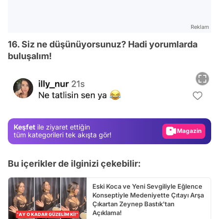
Reklam
16. Siz ne düşünüyorsunuz? Hadi yorumlarda
buluşalım!
Video
Test
Gündem
Magazin
Keşfet
ile ziyaret ettiğin
Video
tüm kategorileri tek akışta gör!
Test
Bu içerikler de ilginizi çekebilir:
Eski Koca ve Yeni Sevgiliyle Eğlence
Konseptiyle Medeniyette Çıtayı Arşa
Çıkartan Zeynep Bastık'tan
Açıklama!