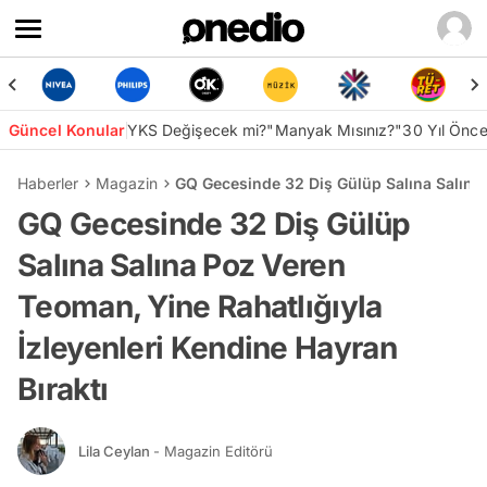
Güncel Konular
YKS Değişecek mi?
"Manyak Mısınız?"
30 Yıl Önc
Haberler
Magazin
GQ Gecesinde 32 Diş Gülüp Salına Salına 
GQ Gecesinde 32 Diş Gülüp
Salına Salına Poz Veren
Teoman, Yine Rahatlığıyla
İzleyenleri Kendine Hayran
Bıraktı
Lila Ceylan
- Magazin Editörü