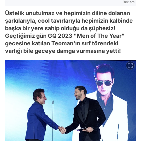
Reklam
Üstelik unutulmaz ve hepimizin diline dolanan
şarkılarıyla, cool tavırlarıyla hepimizin kalbinde
başka bir yere sahip olduğu da şüphesiz!
Geçtiğimiz gün GQ 2023 "Men of The Year"
gecesine katılan Teoman'ın sırf törendeki
varlığı bile geceye damga vurmasına yetti!