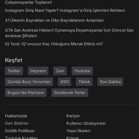
Çalışamayanlar Toplanın!
Instagram Giriş Nasıl Yapılır? Instagram'a Giriş İşlemleri Rehberi
41 Ülkenin Bayrakları ve Ülke Bayraklarının Anlamları
GTA San Andreas Hileleri! Oynamaya Doyamayanlar İçin Güncel San
Andreas Şifreleri
IQ Testi: IQ'unuzun Kaç Olduğunu Merak Ettiniz mi?
Keşfet
Twitter
Deprem
Zam
Youtube
Günlük Burç Yorumları
A101
Tiktok
Son Dakika
Bugün Ne Pişirsem
Gezilecek Yerler
Hakkımızda
Kariyer
Geri Bildirim
Kullanıcı Sözleşmesi
Gizlilik Politikası
Yayın İlkeleri
Topluluk Kuralları
Künye