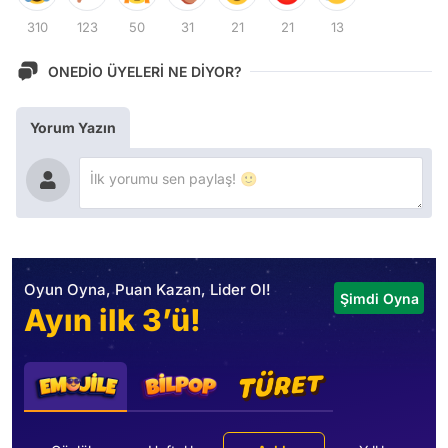
310
123
50
31
21
21
13
ONEDİO ÜYELERİ NE DİYOR?
Yorum Yazın
Oyun Oyna, Puan Kazan, Lider Ol!
Şimdi Oyna
Ayın ilk 3’ü!