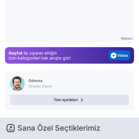
Video
Test
Gündem
Reklam
Magazin
Video
Keşfet
ile ziyaret ettiğin
tüm kategorileri tek akışta gör!
Test
Odessa
Onedio Üyesi
Tüm içerikleri
Sana Özel Seçtiklerimiz