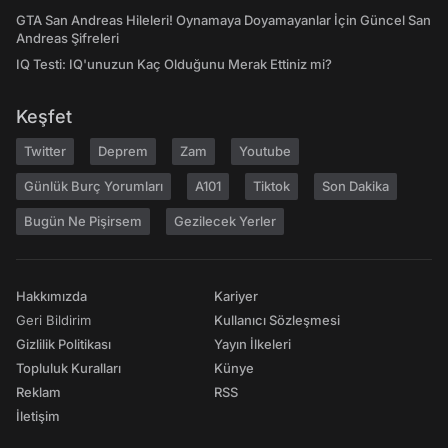
GTA San Andreas Hileleri! Oynamaya Doyamayanlar İçin Güncel San
Andreas Şifreleri
IQ Testi: IQ'unuzun Kaç Olduğunu Merak Ettiniz mi?
Keşfet
Twitter
Deprem
Zam
Youtube
Günlük Burç Yorumları
A101
Tiktok
Son Dakika
Bugün Ne Pişirsem
Gezilecek Yerler
Hakkımızda
Kariyer
Geri Bildirim
Kullanıcı Sözleşmesi
Gizlilik Politikası
Yayın İlkeleri
Topluluk Kuralları
Künye
Reklam
RSS
İletişim