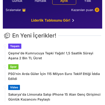
Günlük
Haftalık
Aylık
Yıllık
Sıralamalar 👑
Kazanılan puan
Liderlik Tablosunu Gör!
En Yeni İçerikler!
Yaşam
Çeşme'de Kumrucuya Tepki Yağdı! 1,5 Saatlik Süreyi
Aşana 2 Bin TL Ücret
Spor
PSG’nin Arda Güler İçin 115 Milyon Euro Teklif Ettiği İddia
Edildi
Video
Sakarya'da Limonata Satıp iPhone 15 Alan Genç Girişimci
Günlük Kazancını Paylaştı