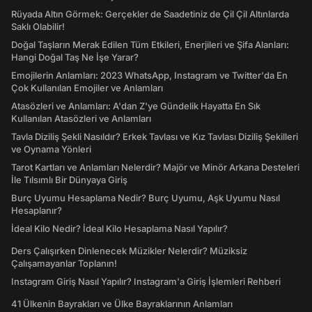
Rüyada Altın Görmek: Gerçekler de Saadetiniz de Çil Çil Altınlarda
Saklı Olabilir!
Doğal Taşların Merak Edilen Tüm Etkileri, Enerjileri ve Şifa Alanları:
Hangi Doğal Taş Ne İşe Yarar?
Emojilerin Anlamları: 2023 WhatsApp, Instagram ve Twitter'da En
Çok Kullanılan Emojiler ve Anlamları
Atasözleri ve Anlamları: A'dan Z'ye Gündelik Hayatta En Sık
Kullanılan Atasözleri ve Anlamları
Tavla Diziliş Şekli Nasıldır? Erkek Tavlası ve Kız Tavlası Diziliş Şekilleri
ve Oynama Yönleri
Tarot Kartları ve Anlamları Nelerdir? Majör ve Minör Arkana Desteleri
İle Tılsımlı Bir Dünyaya Giriş
Burç Uyumu Hesaplama Nedir? Burç Uyumu, Aşk Uyumu Nasıl
Hesaplanır?
İdeal Kilo Nedir? İdeal Kilo Hesaplama Nasıl Yapılır?
Ders Çalışırken Dinlenecek Müzikler Nelerdir? Müziksiz
Çalışamayanlar Toplanın!
Instagram Giriş Nasıl Yapılır? Instagram'a Giriş İşlemleri Rehberi
41 Ülkenin Bayrakları ve Ülke Bayraklarının Anlamları