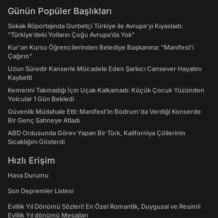
Günün Popüler Başlıkları
Sokak Röportajında Gurbetçi Türkiye ile Avrupa'yı Kıyasladı:
"Türkiye’deki Yolların Çoğu Avrupa’da Yok"
Kur'an Kursu Öğrencilerinden Belediye Başkanına: "Manifest’i
Çağırın"
Uzun Süredir Kanserle Mücadele Eden Şarkıcı Cansever Hayatını
Kaybetti
Kemerini Takmadığı İçin Uçak Kalkamadı: Küçük Çocuk Yüzünden
Yolcular 1 Gün Bekledi
Güvenlik Müdahale Etti: Manifest'in Bodrum'da Verdiği Konserde
Bir Genç Sahneye Atladı
ABD Ordusunda Görev Yapan Bir Türk, Kaliforniya Çöllerinin
Sıcaklığını Gösterdi
Hızlı Erişim
Hava Durumu
Son Depremler Listesi
Evlilik Yıl Dönümü Sözleri! En Özel Romantik, Duygusal ve Resimli
Evlilik Yıl dönümü Mesajları