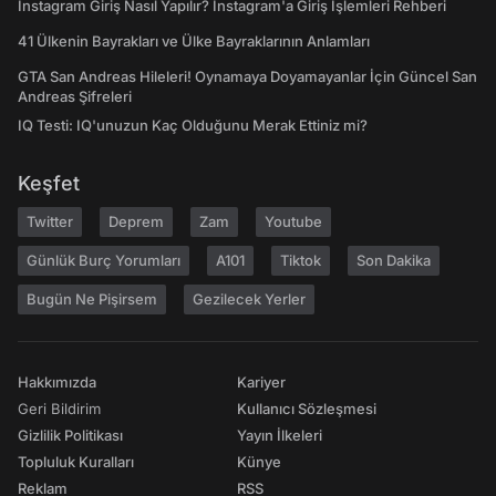
Instagram Giriş Nasıl Yapılır? Instagram'a Giriş İşlemleri Rehberi
41 Ülkenin Bayrakları ve Ülke Bayraklarının Anlamları
GTA San Andreas Hileleri! Oynamaya Doyamayanlar İçin Güncel San
Andreas Şifreleri
IQ Testi: IQ'unuzun Kaç Olduğunu Merak Ettiniz mi?
Keşfet
Twitter
Deprem
Zam
Youtube
Günlük Burç Yorumları
A101
Tiktok
Son Dakika
Bugün Ne Pişirsem
Gezilecek Yerler
Hakkımızda
Kariyer
Geri Bildirim
Kullanıcı Sözleşmesi
Gizlilik Politikası
Yayın İlkeleri
Topluluk Kuralları
Künye
Reklam
RSS