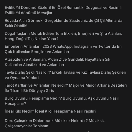
Evlilik Yıl Dönümü Sözleri! En Özel Romantik, Duygusal ve Resimli
Evlilik Yıl dönümü Mesajları
Rüyada Altın Görmek: Gerçekler de Saadetiniz de Çil Çil Altınlarda
Saklı Olabilir!
Doğal Taşların Merak Edilen Tüm Etkileri, Enerjileri ve Şifa Alanları:
Hangi Doğal Taş Ne İşe Yarar?
Emojilerin Anlamları: 2023 WhatsApp, Instagram ve Twitter'da En
Çok Kullanılan Emojiler ve Anlamları
Atasözleri ve Anlamları: A'dan Z'ye Gündelik Hayatta En Sık
Kullanılan Atasözleri ve Anlamları
Tavla Diziliş Şekli Nasıldır? Erkek Tavlası ve Kız Tavlası Diziliş Şekilleri
ve Oynama Yönleri
Tarot Kartları ve Anlamları Nelerdir? Majör ve Minör Arkana Desteleri
İle Tılsımlı Bir Dünyaya Giriş
Burç Uyumu Hesaplama Nedir? Burç Uyumu, Aşk Uyumu Nasıl
Hesaplanır?
İdeal Kilo Nedir? İdeal Kilo Hesaplama Nasıl Yapılır?
Ders Çalışırken Dinlenecek Müzikler Nelerdir? Müziksiz
Çalışamayanlar Toplanın!