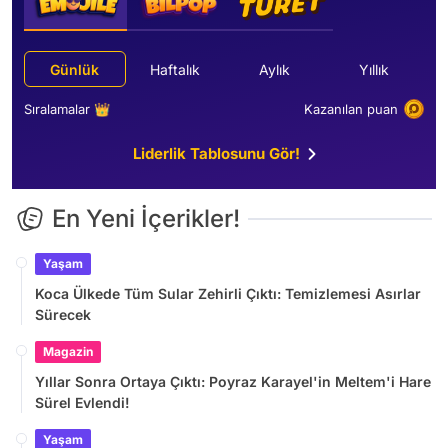
Günlük
Haftalık
Aylık
Yıllık
Sıralamalar 👑
Kazanılan puan
Liderlik Tablosunu Gör!
En Yeni İçerikler!
Yaşam
Koca Ülkede Tüm Sular Zehirli Çıktı: Temizlemesi Asırlar
Sürecek
Magazin
Yıllar Sonra Ortaya Çıktı: Poyraz Karayel'in Meltem'i Hare
Sürel Evlendi!
Yaşam