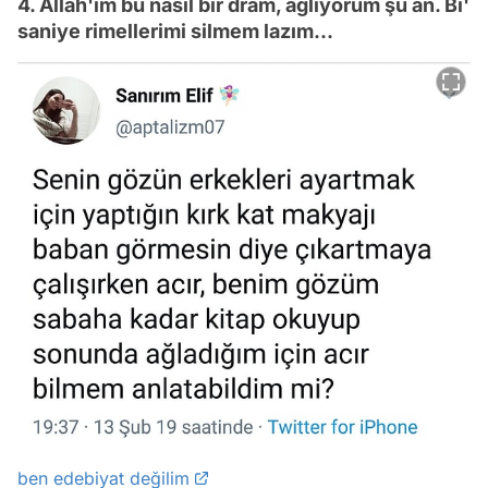
4. Allah'ım bu nasıl bir dram, ağlıyorum şu an. Bi'
saniye rimellerimi silmem lazım...
ben edebiyat değilim