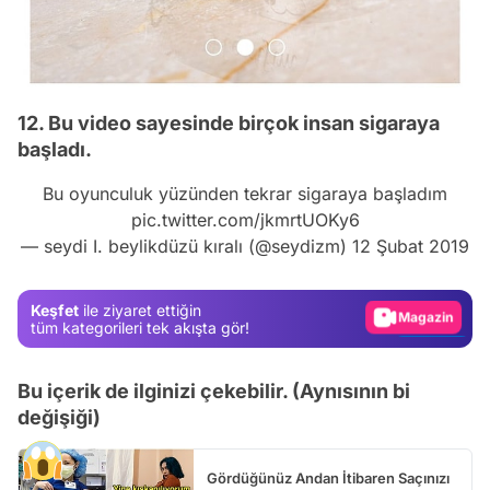
12. Bu video sayesinde birçok insan sigaraya
başladı.
Video
Bu oyunculuk yüzünden tekrar sigaraya başladım
Test
pic.twitter.com/jkmrtUOKy6
— seydi I. beylikdüzü kıralı (@seydizm)
12 Şubat 2019
Gündem
Magazin
Keşfet
ile ziyaret ettiğin
Video
tüm kategorileri tek akışta gör!
Test
Bu içerik de ilginizi çekebilir. (Aynısının bi
değişiği)
Gördüğünüz Andan İtibaren Saçınızı