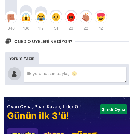
346
136
112
31
23
22
12
ONEDİO ÜYELERİ NE DİYOR?
Yorum Yazın
Oyun Oyna, Puan Kazan, Lider Ol!
Şimdi Oyna
Günün ilk 3’ü!