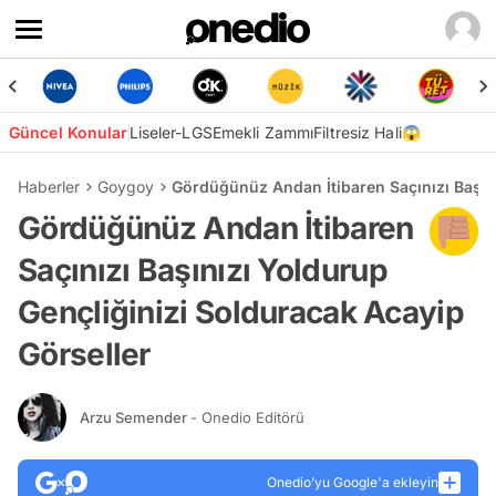
Güncel Konular
Liseler-LGS
Emekli Zammı
Filtresiz Hali😱
Haberler
Goygoy
Gördüğünüz Andan İtibaren Saçınızı Başını
Gördüğünüz Andan İtibaren
Saçınızı Başınızı Yoldurup
Gençliğinizi Solduracak Acayip
Görseller
Arzu Semender
- Onedio Editörü
Onedio’yu Google'a ekleyin