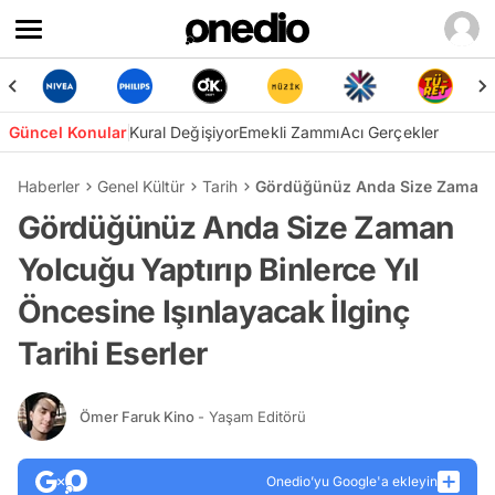
Güncel Konular
Kural Değişiyor
Emekli Zammı
Acı Gerçekler
Haberler
Genel Kültür
Tarih
Gördüğünüz Anda Size Zaman Yol
Gördüğünüz Anda Size Zaman
Yolcuğu Yaptırıp Binlerce Yıl
Öncesine Işınlayacak İlginç
Tarihi Eserler
Ömer Faruk Kino
- Yaşam Editörü
Onedio’yu Google'a ekleyin