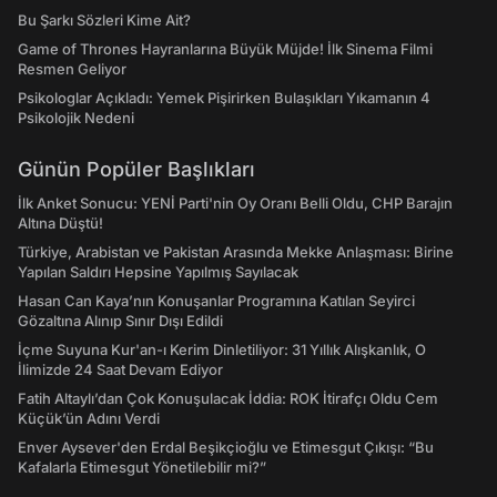
Bu Şarkı Sözleri Kime Ait?
Game of Thrones Hayranlarına Büyük Müjde! İlk Sinema Filmi
Resmen Geliyor
Psikologlar Açıkladı: Yemek Pişirirken Bulaşıkları Yıkamanın 4
Psikolojik Nedeni
Günün Popüler Başlıkları
İlk Anket Sonucu: YENİ Parti'nin Oy Oranı Belli Oldu, CHP Barajın
Altına Düştü!
Türkiye, Arabistan ve Pakistan Arasında Mekke Anlaşması: Birine
Yapılan Saldırı Hepsine Yapılmış Sayılacak
Hasan Can Kaya’nın Konuşanlar Programına Katılan Seyirci
Gözaltına Alınıp Sınır Dışı Edildi
İçme Suyuna Kur'an-ı Kerim Dinletiliyor: 31 Yıllık Alışkanlık, O
İlimizde 24 Saat Devam Ediyor
Fatih Altaylı’dan Çok Konuşulacak İddia: ROK İtirafçı Oldu Cem
Küçük’ün Adını Verdi
Enver Aysever'den Erdal Beşikçioğlu ve Etimesgut Çıkışı: “Bu
Kafalarla Etimesgut Yönetilebilir mi?”