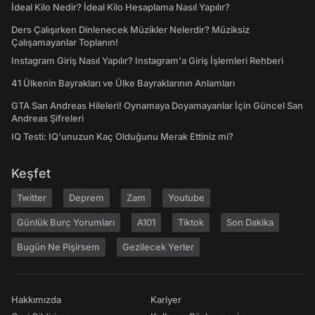
İdeal Kilo Nedir? İdeal Kilo Hesaplama Nasıl Yapılır?
Ders Çalışırken Dinlenecek Müzikler Nelerdir? Müziksiz
Çalışamayanlar Toplanın!
Instagram Giriş Nasıl Yapılır? Instagram'a Giriş İşlemleri Rehberi
41 Ülkenin Bayrakları ve Ülke Bayraklarının Anlamları
GTA San Andreas Hileleri! Oynamaya Doyamayanlar İçin Güncel San
Andreas Şifreleri
IQ Testi: IQ'unuzun Kaç Olduğunu Merak Ettiniz mi?
Keşfet
Twitter
Deprem
Zam
Youtube
Günlük Burç Yorumları
A101
Tiktok
Son Dakika
Bugün Ne Pişirsem
Gezilecek Yerler
Hakkımızda
Kariyer