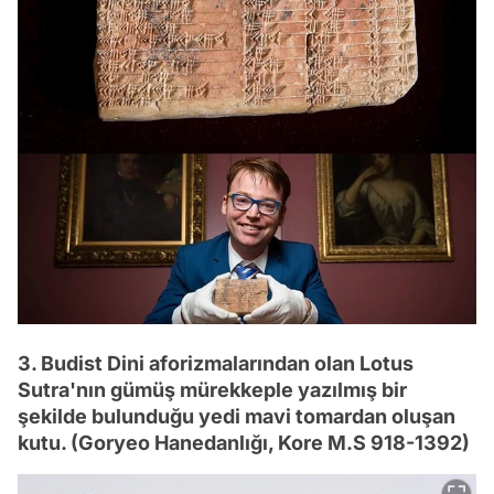
3. Budist Dini aforizmalarından olan Lotus
Sutra'nın gümüş mürekkeple yazılmış bir
şekilde bulunduğu yedi mavi tomardan oluşan
kutu. (Goryeo Hanedanlığı, Kore M.S 918-1392)