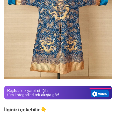
Video
Test
Gündem
Magazin
Keşfet
ile ziyaret ettiğin
Video
tüm kategorileri tek akışta gör!
Test
İlginizi çekebilir 👇