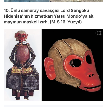
10. Ünlü samuray savaşçısı Lord Sengoku
Hidehisa'nın hizmetkarı Yatsu Mondo'ya ait
maymun maskeli zırh. (M.S 16. Yüzyıl)