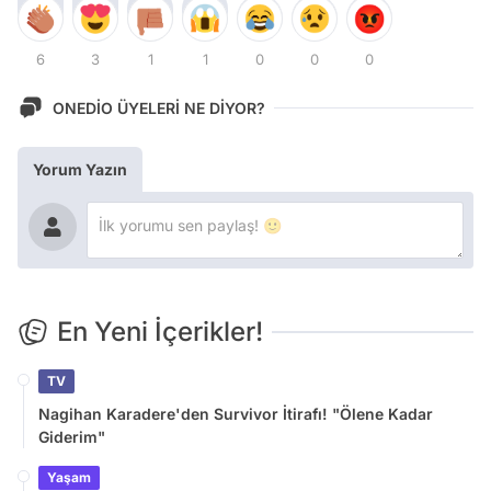
6
3
1
1
0
0
0
ONEDİO ÜYELERİ NE DİYOR?
Yorum Yazın
En Yeni İçerikler!
TV
Nagihan Karadere'den Survivor İtirafı! "Ölene Kadar
Giderim"
Yaşam