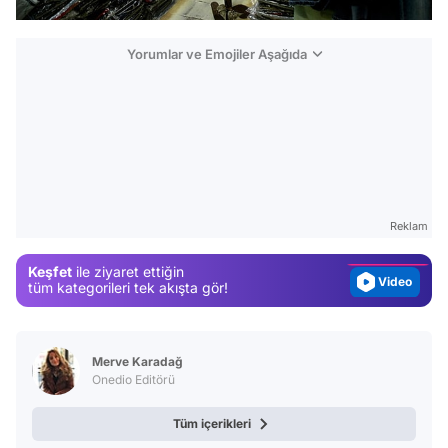
Yorumlar ve Emojiler Aşağıda
Video
Test
Gündem
Reklam
Magazin
Video
Keşfet
ile ziyaret ettiğin
tüm kategorileri tek akışta gör!
Test
Merve Karadağ
Onedio Editörü
Tüm içerikleri