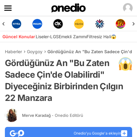
Güncel Konular
Liseler-LGS
Emekli Zammı
Filtresiz Hali😱
Haberler
Goygoy
Gördüğünüz An "Bu Zaten Sadece Çin'de Ol
Gördüğünüz An "Bu Zaten
Sadece Çin'de Olabilirdi"
Diyeceğiniz Birbirinden Çılgın
22 Manzara
Merve Karadağ
- Onedio Editörü
Onedio’yu Google'a ekleyin