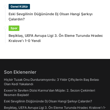
Genel Kültür
Eski Sevgilinin Düğününde Dj Olsan Hangi Şarkıyı
Çalardın?
Spor
Beşiktaş, UEFA Avrupa Ligi 3. Ön Eleme Turunda Hradec
Kralove'ı 1-0 Yendi
Son Eklenenler
Hiçbir Tuzak Onu Durduramıyordu: 3 Yıldır Çiftçilerin Baş Belası
Olan Kedi Yakalandı
Exxen'in Sevilen Dizisi Karma'dan Müjde: 2. Sezon Çekimleri
Resmen Başladı!
Eski Sevgilinin Düğününde Dj Olsan Hangi Şarkıyı Çalardın?
Beşiktaş, UEFA Avrupa Ligi 3. Ön Eleme Turunda Hradec Kralove'ı 1-