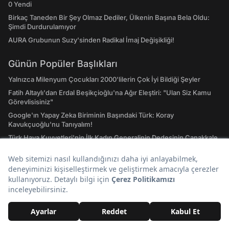
0 Yendi
Birkaç Taneden Bir Şey Olmaz Dediler, Ülkenin Başına Bela Oldu:
Şimdi Durdurulamıyor
AURA Grubunun Suzy'sinden Radikal İmaj Değişikliği!
Günün Popüler Başlıkları
Yalnızca Milenyum Çocukları 2000'lilerin Çok İyi Bildiği Şeyler
Fatih Altaylı'dan Erdal Beşikçioğlu'na Ağır Eleştiri: "Ulan Siz Kamu
Görevlisisiniz"
Google'ın Yapay Zeka Biriminin Başındaki Türk: Koray
Kavukçuoğlu'nu Tanıyalım!
Türk Hava Kuvvetleri'nin İlk Kadın Generalinin Dedesinin Çanakkale
Gazisi Olduğu Ortaya Çıktı
LGS Yerleştirmelerinin Ardından Türkiye'nin En Yüksek Puanlı
Liseleri Belli Oldu
2 Bin Yıllık Betonun Sırrı Tuvaletten Çıktı
Hızlı Erişim
Hava Durumu