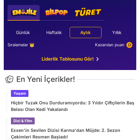
Günlük
Haftalık
Aylık
Yıllık
Sıralamalar 👑
Kazanılan puan
Liderlik Tablosunu Gör!
En Yeni İçerikler!
Yaşam
Hiçbir Tuzak Onu Durduramıyordu: 3 Yıldır Çiftçilerin Baş
Belası Olan Kedi Yakalandı
Dizi & Film
Exxen'in Sevilen Dizisi Karma'dan Müjde: 2. Sezon
Çekimleri Resmen Başladı!