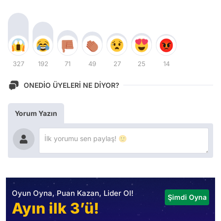
327
192
71
49
27
25
14
ONEDİO ÜYELERİ NE DİYOR?
Yorum Yazın
Oyun Oyna, Puan Kazan, Lider Ol!
Şimdi Oyna
Ayın ilk 3’ü!