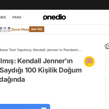
MEK
PARA
Zone Okey
Seri Diz
rkese Test Yapılmış: Kendall Jenner'ın Pandemi
ı Hiçe Saydığı 100 Kişilik Doğum Günü Partisi Tepkilerin
lmış: Kendall Jenner'ın
 Saydığı 100 Kişilik Doğum
Odağında