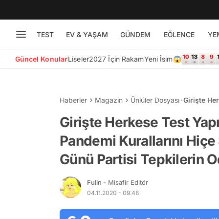
TEST
EV & YAŞAM
GÜNDEM
EĞLENCE
YE
Güncel Konular
Liseler
2027 İçin Rakam
Yeni İsim😱
Haberler
Magazin
Ünlüler Dosyası
Girişte He
Kuralların
Girişte Herkese Test Yapı
Odağında
Pandemi Kurallarını Hiçe
Günü Partisi Tepkilerin 
Fulin
- Misafir Editör
04.11.2020 - 09:48