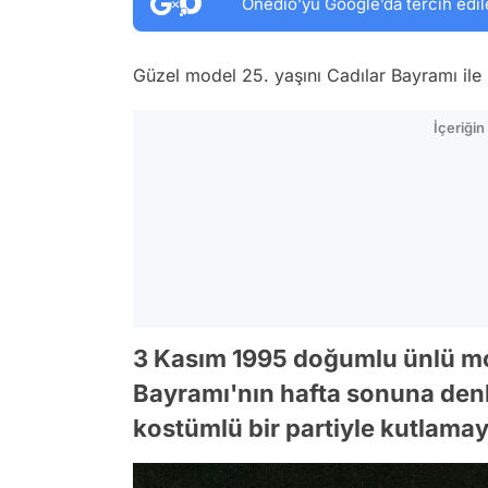
Onedio’yu Google’da tercih edil
Güzel model 25. yaşını Cadılar Bayramı ile b
İçeriği
3 Kasım 1995 doğumlu ünlü mod
Bayramı'nın hafta sonuna de
kostümlü bir partiyle kutlamay