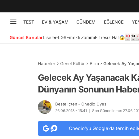
TEST
EV & YAŞAM
GÜNDEM
EĞLENCE
YE
Güncel Konular
Liseler-LGS
Emekli Zammı
Filtresiz Hali😱
Haberler
Genel Kültür
Bilim
Gelecek Ay Yaşa
Olabilir mi?
Gelecek Ay Yaşanacak Ka
Dünyanın Sonunun Haberci
Beste İçten
- Onedio Üyesi
26.06.2018 - 15:41
Son Güncelleme: 27.06.201
Onedio’yu Google’da tercih edil