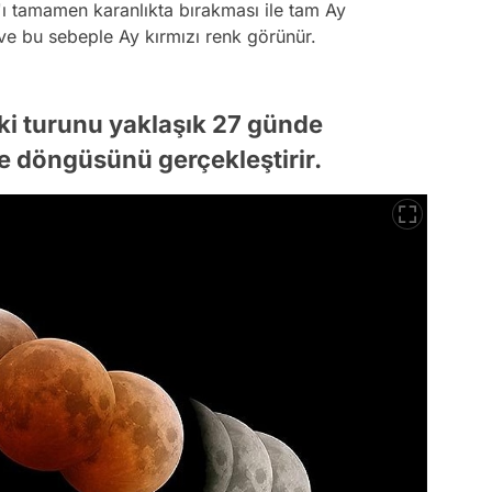
'ı tamamen karanlıkta bırakması ile tam Ay
ve bu sebeple Ay kırmızı renk görünür.
ki turunu yaklaşık 27 günde
e döngüsünü gerçekleştirir.