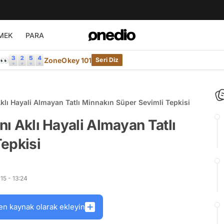
MEK
PARA
e👀
ZoneOkey 101
Seri Diz
Aklı Hayali Almayan Tatlı Minnakın Süper Sevimli Tepkisi
ını Aklı Hayali Almayan Tatlı
epkisi
15 - 13:24
en kaynak olarak ekleyin