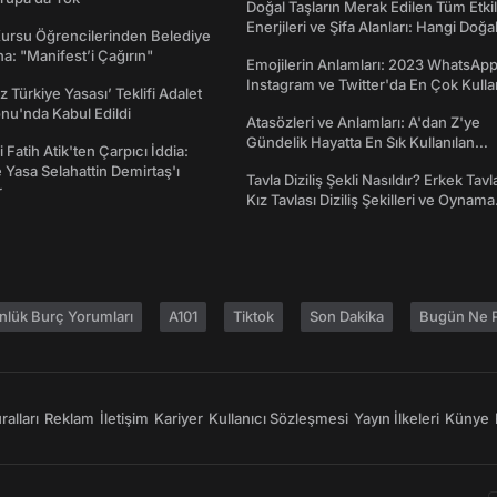
Doğal Taşların Merak Edilen Tüm Etkil
Enerjileri ve Şifa Alanları: Hangi Doğa
Kursu Öğrencilerinden Belediye
Ne İşe Yarar?
a: "Manifest’i Çağırın"
Emojilerin Anlamları: 2023 WhatsApp
Instagram ve Twitter'da En Çok Kulla
z Türkiye Yasası’ Teklifi Adalet
Emojiler ve Anlamları
nu'nda Kabul Edildi
Atasözleri ve Anlamları: A'dan Z'ye
Gündelik Hayatta En Sık Kullanılan
 Fatih Atik'ten Çarpıcı İddia:
Atasözleri ve Anlamları
Yasa Selahattin Demirtaş'ı
Tavla Diziliş Şekli Nasıldır? Erkek Tavl
r
Kız Tavlası Diziliş Şekilleri ve Oynama
Yönleri
nlük Burç Yorumları
A101
Tiktok
Son Dakika
Bugün Ne P
alları
Reklam
İletişim
Kariyer
Kullanıcı Sözleşmesi
Yayın İlkeleri
Künye