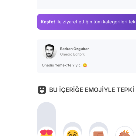
Keşfet
ile ziyaret ettiğin
tüm kategorileri tek
Berkan Özgubar
Onedio Editörü
Onedio Yemek'te Yiyici 😋
BU İÇERİĞE EMOJİYLE TEPKİ