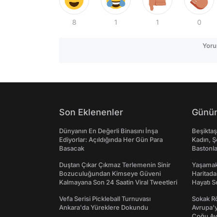
8
1
1
0
Yoru
Son Eklenenler
Günün
Dünyanın En Değerli Binasını İnşa
Beşikta
Ediyorlar: Açıldığında Her Gün Para
Kadın, Ş
Basacak
Bastonl
Duştan Çıkar Çıkmaz Terlemenin Sinir
Yaşamak 
Bozuculuğundan Kimseye Güveni
Haritada
Kalmayana Son 24 Saatin Viral Tweetleri
Hayatı S
Vefa Serisi Pickleball Turnuvası
Sokak Rö
Ankara'da Yüreklere Dokundu
Avrupa'y
Çoğu Av