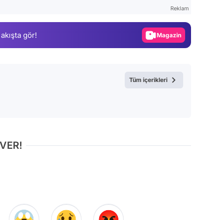
Test
Reklam
Gündem
 akışta gör!
Magazin
Video
Test
Tüm içerikleri
 VER!