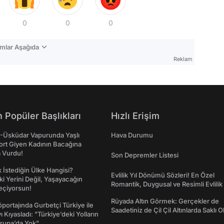
0
0
0
mlar Aşağıda
Reklam
 Popüler Başlıkları
Hızlı Erişim
ş-Üsküdar Vapurunda Yaşlı
Hava Durumu
ort Giyen Kadının Bacağına
a Vurdu!
Son Depremler Listesi
İstediğin Ülke Hangisi?
Evlilik Yıl Dönümü Sözleri! En Özel
ki Yerini Değil, Yaşayacağın
Romantik, Duygusal ve Resimli Evlilik 
eçiyorsun!
dönümü Mesajları
Rüyada Altın Görmek: Gerçekler de
portajında Gurbetçi Türkiye ile
Saadetiniz de Çil Çil Altınlarda Saklı Ol
ı Kıyasladı: "Türkiye’deki Yolların
rupa’da Yok"