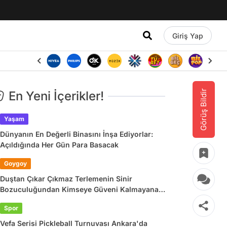
Giriş Yap
Görüş Bildir
En Yeni İçerikler!
Yaşam
Dünyanın En Değerli Binasını İnşa Ediyorlar:
Açıldığında Her Gün Para Basacak
Goygoy
Duştan Çıkar Çıkmaz Terlemenin Sinir
Bozuculuğundan Kimseye Güveni Kalmayana
Son 24 Saatin Viral Tweetleri
Spor
Vefa Serisi Pickleball Turnuvası Ankara'da