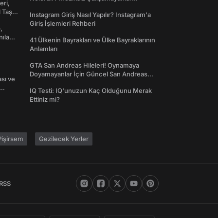
eri,
Toplanın!
l Taş
Instagram Giriş Nasıl Yapılır? Instagram'a
Giriş İşlemleri Rehberi
,
nılan
41 Ülkenin Bayrakları ve Ülke Bayraklarının
Anlamları
GTA San Andreas Hileleri! Oynamaya
Doyamayanlar İçin Güncel San Andreas
ası ve
Şifreleri
IQ Testi: IQ'unuzun Kaç Olduğunu Merak
Ettiniz mi?
işirsem
Gezilecek Yerler
RSS