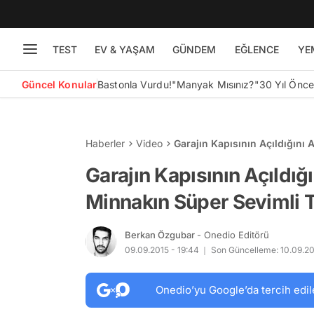
TEST
EV & YAŞAM
GÜNDEM
EĞLENCE
YE
Güncel Konular
Bastonla Vurdu!
"Manyak Mısınız?"
30 Yıl Önc
Haberler
Video
Garajın Kapısının Açıldığını 
Garajın Kapısının Açıldığ
Minnakın Süper Sevimli T
Berkan Özgubar
- Onedio Editörü
09.09.2015 - 19:44
Son Güncelleme: 10.09.20
Onedio’yu Google’da tercih edil