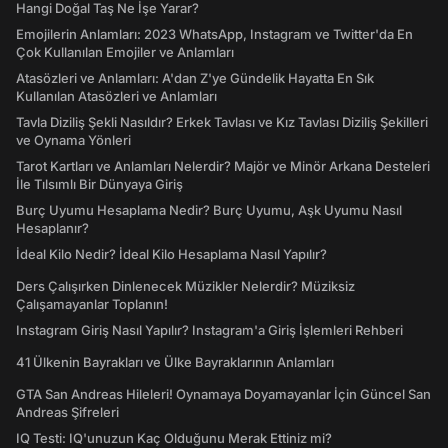
Hangi Doğal Taş Ne İşe Yarar?
Emojilerin Anlamları: 2023 WhatsApp, Instagram ve Twitter'da En
Çok Kullanılan Emojiler ve Anlamları
Atasözleri ve Anlamları: A'dan Z'ye Gündelik Hayatta En Sık
Kullanılan Atasözleri ve Anlamları
Tavla Diziliş Şekli Nasıldır? Erkek Tavlası ve Kız Tavlası Diziliş Şekilleri
ve Oynama Yönleri
Tarot Kartları ve Anlamları Nelerdir? Majör ve Minör Arkana Desteleri
İle Tılsımlı Bir Dünyaya Giriş
Burç Uyumu Hesaplama Nedir? Burç Uyumu, Aşk Uyumu Nasıl
Hesaplanır?
İdeal Kilo Nedir? İdeal Kilo Hesaplama Nasıl Yapılır?
Ders Çalışırken Dinlenecek Müzikler Nelerdir? Müziksiz
Çalışamayanlar Toplanın!
Instagram Giriş Nasıl Yapılır? Instagram'a Giriş İşlemleri Rehberi
41 Ülkenin Bayrakları ve Ülke Bayraklarının Anlamları
GTA San Andreas Hileleri! Oynamaya Doyamayanlar İçin Güncel San
Andreas Şifreleri
IQ Testi: IQ'unuzun Kaç Olduğunu Merak Ettiniz mi?