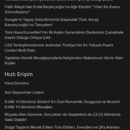
Fatih Altaylı'dan Erdal Beşikçioğlu'na Ağır Eleştiri: "Ulan Siz Kamu
Görevlisisiniz"
Google'ın Yapay Zeka Biriminin Başındaki Türk: Koray
Kavukçuoğlu'nu Tanıyalım!
Türk Hava Kuvvetleri'nin İlk Kadın Generalinin Dedesinin Çanakkale
Gazisi Olduğu Ortaya Çıktı
LGS Yerleştirmelerinin Ardından Türkiye'nin En Yüksek Puanlı
Liseleri Belli Oldu
Yaptıkları Komik Mesajlaşmalarla İletişimden Maksimum Verim Alan
Kişiler
Hızlı Erişim
Hava Durumu
Son Depremler Listesi
Evlilik Yıl Dönümü Sözleri! En Özel Romantik, Duygusal ve Resimli
Evlilik Yıl dönümü Mesajları
Rüyada Altın Görmek: Gerçekler de Saadetiniz de Çil Çil Altınlarda
Saklı Olabilir!
Doğal Taşların Merak Edilen Tüm Etkileri, Enerjileri ve Şifa Alanları: