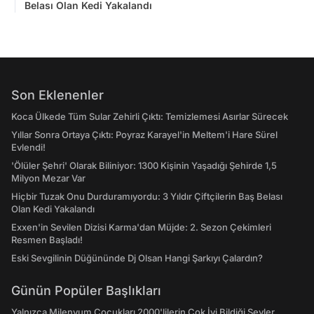
Belası Olan Kedi Yakalandı
Son Eklenenler
Koca Ülkede Tüm Sular Zehirli Çıktı: Temizlemesi Asırlar Sürecek
Yıllar Sonra Ortaya Çıktı: Poyraz Karayel'in Meltem'i Hare Sürel
Evlendi!
'Ölüler Şehri' Olarak Biliniyor: 1300 Kişinin Yaşadığı Şehirde 1,5
Milyon Mezar Var
Hiçbir Tuzak Onu Durduramıyordu: 3 Yıldır Çiftçilerin Baş Belası
Olan Kedi Yakalandı
Exxen'in Sevilen Dizisi Karma'dan Müjde: 2. Sezon Çekimleri
Resmen Başladı!
Eski Sevgilinin Düğününde Dj Olsan Hangi Şarkıyı Çalardın?
Günün Popüler Başlıkları
Yalnızca Milenyum Çocukları 2000'lilerin Çok İyi Bildiği Şeyler