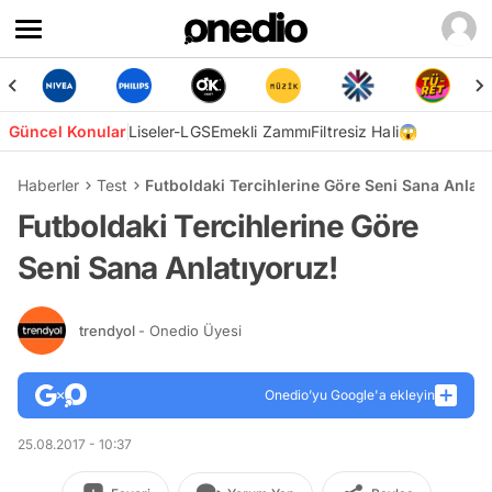
Güncel Konular
Liseler-LGS
Emekli Zammı
Filtresiz Hali😱
Haberler
Test
Futboldaki Tercihlerine Göre Seni Sana Anlatı
Futboldaki Tercihlerine Göre
Seni Sana Anlatıyoruz!
trendyol
- Onedio Üyesi
Onedio’yu Google'a ekleyin
25.08.2017 - 10:37