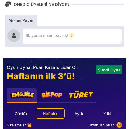
ONEDİO ÜYELERİ NE DİYOR?
Yorum Yazın
Oyun Oyna, Puan Kazan, Lider Ol!
Şimdi Oyna
Haftanın ilk 3’ü!
Günlük
Haftalık
Aylık
Yıllık
Sıralamalar 👑
Kazanılan puan