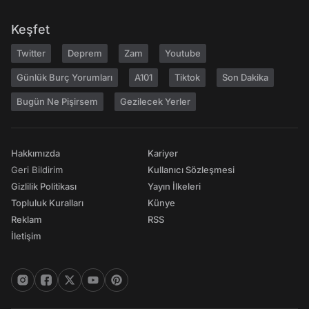
Keşfet
Twitter
Deprem
Zam
Youtube
Günlük Burç Yorumları
A101
Tiktok
Son Dakika
Bugün Ne Pişirsem
Gezilecek Yerler
Hakkımızda
Kariyer
Geri Bildirim
Kullanıcı Sözleşmesi
Gizlilik Politikası
Yayın İlkeleri
Topluluk Kuralları
Künye
Reklam
RSS
İletişim