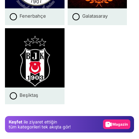
Fenerbahçe
Galatasaray
Video
Beşiktaş
Test
Gündem
Keşfet
ile ziyaret ettiğin
Magazin
tüm kategorileri tek akışta gör!
Video