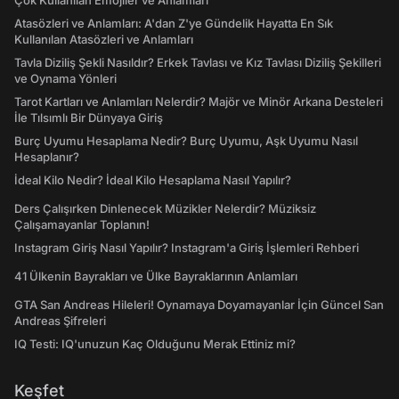
Çok Kullanılan Emojiler ve Anlamları
Atasözleri ve Anlamları: A'dan Z'ye Gündelik Hayatta En Sık
Kullanılan Atasözleri ve Anlamları
Tavla Diziliş Şekli Nasıldır? Erkek Tavlası ve Kız Tavlası Diziliş Şekilleri
ve Oynama Yönleri
Tarot Kartları ve Anlamları Nelerdir? Majör ve Minör Arkana Desteleri
İle Tılsımlı Bir Dünyaya Giriş
Burç Uyumu Hesaplama Nedir? Burç Uyumu, Aşk Uyumu Nasıl
Hesaplanır?
İdeal Kilo Nedir? İdeal Kilo Hesaplama Nasıl Yapılır?
Ders Çalışırken Dinlenecek Müzikler Nelerdir? Müziksiz
Çalışamayanlar Toplanın!
Instagram Giriş Nasıl Yapılır? Instagram'a Giriş İşlemleri Rehberi
41 Ülkenin Bayrakları ve Ülke Bayraklarının Anlamları
GTA San Andreas Hileleri! Oynamaya Doyamayanlar İçin Güncel San
Andreas Şifreleri
IQ Testi: IQ'unuzun Kaç Olduğunu Merak Ettiniz mi?
Keşfet