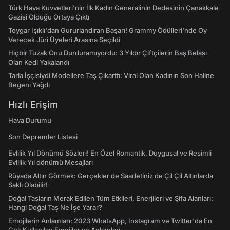
Türk Hava Kuvvetleri'nin İlk Kadın Generalinin Dedesinin Çanakkale
Gazisi Olduğu Ortaya Çıktı
Toygar Işıklı'dan Gururlandıran Başarı! Grammy Ödülleri'nde Oy
Verecek Jüri Üyeleri Arasına Seçildi
Hiçbir Tuzak Onu Durduramıyordu: 3 Yıldır Çiftçilerin Baş Belası
Olan Kedi Yakalandı
Tarla İşçisiydi Modellere Taş Çıkarttı: Viral Olan Kadının Son Haline
Beğeni Yağdı
Hızlı Erişim
Hava Durumu
Son Depremler Listesi
Evlilik Yıl Dönümü Sözleri! En Özel Romantik, Duygusal ve Resimli
Evlilik Yıl dönümü Mesajları
Rüyada Altın Görmek: Gerçekler de Saadetiniz de Çil Çil Altınlarda
Saklı Olabilir!
Doğal Taşların Merak Edilen Tüm Etkileri, Enerjileri ve Şifa Alanları:
Hangi Doğal Taş Ne İşe Yarar?
Emojilerin Anlamları: 2023 WhatsApp, Instagram ve Twitter'da En