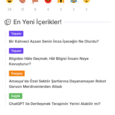
28
13
8
4
3
2
2
En Yeni İçerikler!
Yaşam
Bir Kahveci Açsan Senin İmza İçeceğin Ne Olurdu?
Yaşam
Bilgiden Hâle Geçmek: Hâl Bilgisi İnsanı Neye
Kavuşturur?
Goygoy
Amasya'da Özel Sektör Şartlarına Dayanamayan Robot
Garson Merdivenlerden Atladı
Sağlık
ChatGPT ile Dertleşmek Terapinin Yerini Alabilir mi?