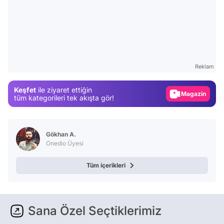
Video
Test
Gündem
Reklam
Magazin
Keşfet
ile ziyaret ettiğin
Video
tüm kategorileri tek akışta gör!
Test
Gökhan A.
Onedio Üyesi
Tüm içerikleri
Sana Özel Seçtiklerimiz