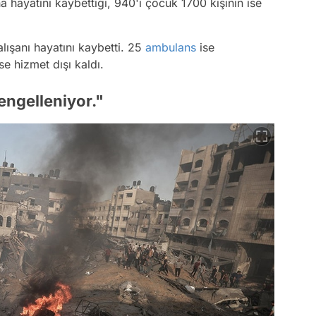
ha hayatını kaybettiği, 940'ı çocuk 1700 kişinin ise
alışanı hayatını kaybetti. 25
ambulans
ise
se hizmet dışı kaldı.
engelleniyor."