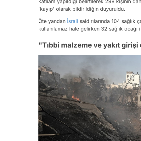
katliam yapıldığı belirtilerek 298 kişinin da
'kayıp' olarak bildirildiğin duyuruldu.
Öte yandan
İsrail
saldırılarında 104 sağlık ç
kullanılamaz hale gelirken 32 sağlık ocağı i
"Tıbbi malzeme ve yakıt girişi 