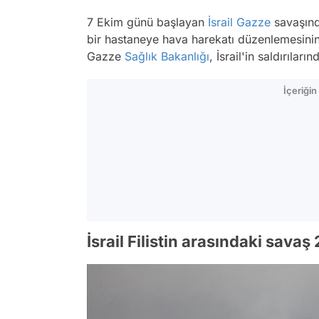
7 Ekim günü başlayan
İsrail
Gazze
savaşında
bir hastaneye hava harekatı düzenlemesini
Gazze
Sağlık Bakanlığı
, İsrail'in saldırılar
İçeriği
İsrail Filistin arasındaki sava