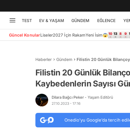
TEST
EV & YAŞAM
GÜNDEM
EĞLENCE
YE
Güncel Konular
Liseler
2027 İçin Rakam
Yeni İsim😱
Haberler
Gündem
Filistin 20 Günlük Bilanço
Artıyor
Filistin 20 Günlük Bilanç
Kaybedenlerin Sayısı Gün
Dilara Bağcı Peker
- Yaşam Editörü
27.10.2023 - 17:16
Onedio’yu Google’da tercih edil