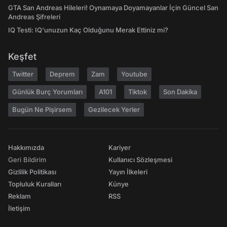
GTA San Andreas Hileleri! Oynamaya Doyamayanlar İçin Güncel San
Andreas Şifreleri
IQ Testi: IQ'unuzun Kaç Olduğunu Merak Ettiniz mi?
Keşfet
Twitter
Deprem
Zam
Youtube
Günlük Burç Yorumları
A101
Tiktok
Son Dakika
Bugün Ne Pişirsem
Gezilecek Yerler
Hakkımızda
Kariyer
Geri Bildirim
Kullanıcı Sözleşmesi
Gizlilik Politikası
Yayın İlkeleri
Topluluk Kuralları
Künye
Reklam
RSS
İletişim