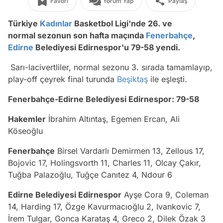
Favori
Yorum Yap
Paylaş
Türkiye
Kadınlar
Basketbol Ligi'nde 26. ve
normal sezonun son hafta maçında
Fenerbahçe
,
Edirne
Belediyesi Edirnespor'u 79-58 yendi.
Sarı-lacivertliler, normal sezonu 3. sırada tamamlayıp,
play-off çeyrek final turunda
Beşiktaş
ile eşleşti.
Fenerbahçe-Edirne Belediyesi Edirnespor: 79-58
Hakemler
İbrahim Altıntaş, Egemen Ercan, Ali
Köseoğlu
Fenerbahçe
Birsel Vardarlı Demirmen 13, Zellous 17,
Bojovic 17, Holingsvorth 11, Charles 11, Olcay Çakır,
Tuğba Palazoğlu, Tuğçe Canıtez 4, Ndour 6
Edirne Belediyesi Edirnespor
Ayşe Cora 9, Coleman
14, Harding 17, Özge Kavurmacıoğlu 2, Ivankovic 7,
İrem Tulgar, Gonca Karataş 4, Greco 2, Dilek Özak 3