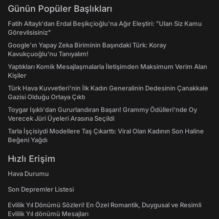
Günün Popüler Başlıkları
Fatih Altaylı'dan Erdal Beşikçioğlu'na Ağır Eleştiri: "Ulan Siz Kamu
Görevlisisiniz"
Google'ın Yapay Zeka Biriminin Başındaki Türk: Koray
Kavukçuoğlu'nu Tanıyalım!
Yaptıkları Komik Mesajlaşmalarla İletişimden Maksimum Verim Alan
Kişiler
Türk Hava Kuvvetleri'nin İlk Kadın Generalinin Dedesinin Çanakkale
Gazisi Olduğu Ortaya Çıktı
Toygar Işıklı'dan Gururlandıran Başarı! Grammy Ödülleri'nde Oy
Verecek Jüri Üyeleri Arasına Seçildi
Tarla İşçisiydi Modellere Taş Çıkarttı: Viral Olan Kadının Son Haline
Beğeni Yağdı
Hızlı Erişim
Hava Durumu
Son Depremler Listesi
Evlilik Yıl Dönümü Sözleri! En Özel Romantik, Duygusal ve Resimli
Evlilik Yıl dönümü Mesajları