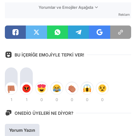
Yorumlar ve Emojiler Aşağıda
Reklam
BU İÇERİĞE EMOJİYLE TEPKİ VER!
1
1
0
0
0
0
0
ONEDİO ÜYELERİ NE DİYOR?
Yorum Yazın