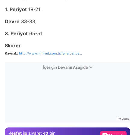
1. Periyot
18-21,
Devre
38-33,
3. Periyot
65-51
Skorer
Kaynak:
http://www.milliyet.com.tr/fenerbahce...
İçeriğin Devamı Aşağıda
Video
Test
Reklam
Gündem
Keşfet
ile ziyaret ettiğin