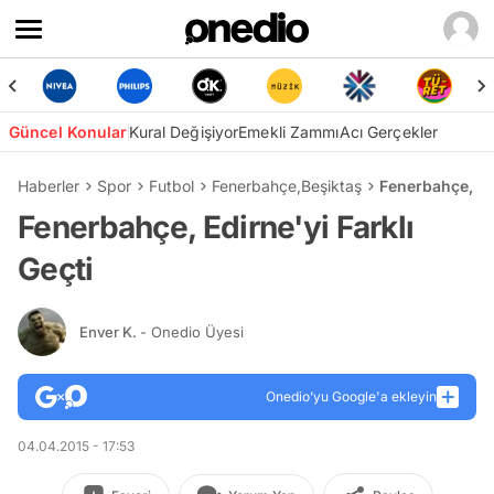
Güncel Konular
Kural Değişiyor
Emekli Zammı
Acı Gerçekler
Haberler
Spor
Futbol
Fenerbahçe
,
Beşiktaş
Fenerbahçe, Edi
Fenerbahçe, Edirne'yi Farklı
Geçti
Enver K.
- Onedio Üyesi
Onedio’yu Google'a ekleyin
04.04.2015 - 17:53