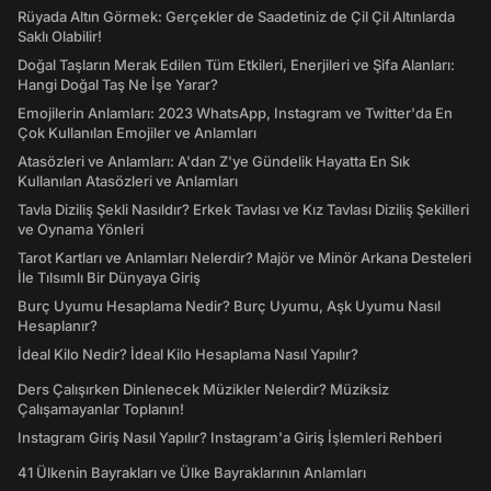
Rüyada Altın Görmek: Gerçekler de Saadetiniz de Çil Çil Altınlarda
Saklı Olabilir!
Doğal Taşların Merak Edilen Tüm Etkileri, Enerjileri ve Şifa Alanları:
Hangi Doğal Taş Ne İşe Yarar?
Emojilerin Anlamları: 2023 WhatsApp, Instagram ve Twitter'da En
Çok Kullanılan Emojiler ve Anlamları
Atasözleri ve Anlamları: A'dan Z'ye Gündelik Hayatta En Sık
Kullanılan Atasözleri ve Anlamları
Tavla Diziliş Şekli Nasıldır? Erkek Tavlası ve Kız Tavlası Diziliş Şekilleri
ve Oynama Yönleri
Tarot Kartları ve Anlamları Nelerdir? Majör ve Minör Arkana Desteleri
İle Tılsımlı Bir Dünyaya Giriş
Burç Uyumu Hesaplama Nedir? Burç Uyumu, Aşk Uyumu Nasıl
Hesaplanır?
İdeal Kilo Nedir? İdeal Kilo Hesaplama Nasıl Yapılır?
Ders Çalışırken Dinlenecek Müzikler Nelerdir? Müziksiz
Çalışamayanlar Toplanın!
Instagram Giriş Nasıl Yapılır? Instagram'a Giriş İşlemleri Rehberi
41 Ülkenin Bayrakları ve Ülke Bayraklarının Anlamları