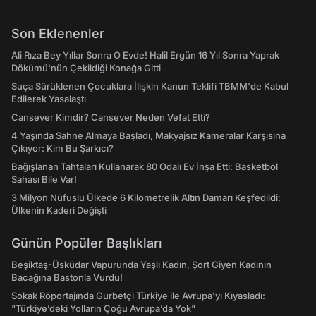
Son Eklenenler
Ali Rıza Bey Yıllar Sonra O Evde! Halil Ergün 16 Yıl Sonra Yaprak
Dökümü'nün Çekildiği Konağa Gitti
Suça Sürüklenen Çocuklara İlişkin Kanun Teklifi TBMM'de Kabul
Edilerek Yasalaştı
Cansever Kimdir? Cansever Neden Vefat Etti?
4 Yaşında Sahne Almaya Başladı, Makyajsız Kameralar Karşısına
Çıkıyor: Kim Bu Şarkıcı?
Bağışlanan Tahtaları Kullanarak 80 Odalı Ev İnşa Etti: Basketbol
Sahası Bile Var!
3 Milyon Nüfuslu Ülkede 6 Kilometrelik Altın Damarı Keşfedildi:
Ülkenin Kaderi Değişti
Günün Popüler Başlıkları
Beşiktaş-Üsküdar Vapurunda Yaşlı Kadın, Şort Giyen Kadının
Bacağına Bastonla Vurdu!
Sokak Röportajında Gurbetçi Türkiye ile Avrupa'yı Kıyasladı:
"Türkiye’deki Yolların Çoğu Avrupa’da Yok"