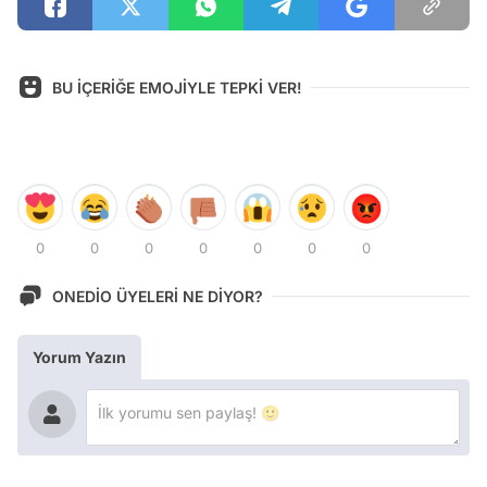
BU İÇERİĞE EMOJİYLE TEPKİ VER!
0
0
0
0
0
0
0
ONEDİO ÜYELERİ NE DİYOR?
Yorum Yazın