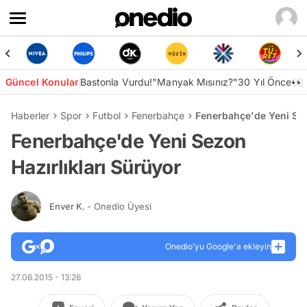
Güncel Konular
Bastonla Vurdu!
"Manyak Mısınız?"
30 Yıl Önce👀
Haberler
Spor
Futbol
Fenerbahçe
Fenerbahçe'de Yeni Sez
Fenerbahçe'de Yeni Sezon
Hazırlıkları Sürüyor
Enver K.
- Onedio Üyesi
Onedio’yu Google'a ekleyin
27.06.2015 - 13:26