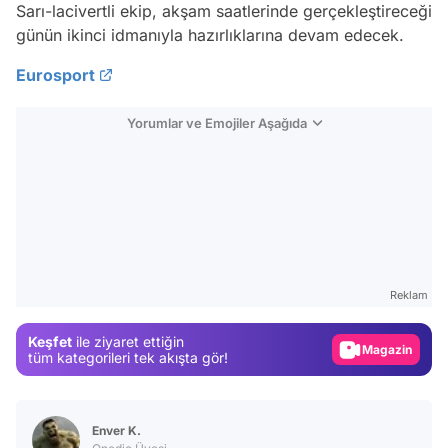
Sarı-lacivertli ekip, akşam saatlerinde gerçekleştireceği
günün ikinci idmanıyla hazırlıklarına devam edecek.
Eurosport
Yorumlar ve Emojiler Aşağıda
Video
Test
Reklam
Gündem
Keşfet
ile ziyaret ettiğin
Magazin
tüm kategorileri tek akışta gör!
Video
Test
Enver K.