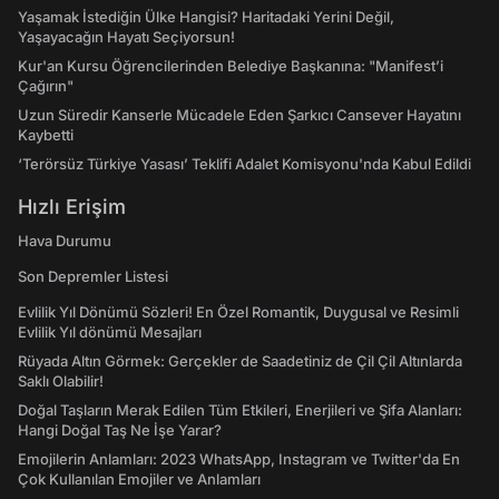
Yaşamak İstediğin Ülke Hangisi? Haritadaki Yerini Değil,
Yaşayacağın Hayatı Seçiyorsun!
Kur'an Kursu Öğrencilerinden Belediye Başkanına: "Manifest’i
Çağırın"
Uzun Süredir Kanserle Mücadele Eden Şarkıcı Cansever Hayatını
Kaybetti
‘Terörsüz Türkiye Yasası’ Teklifi Adalet Komisyonu'nda Kabul Edildi
Hızlı Erişim
Hava Durumu
Son Depremler Listesi
Evlilik Yıl Dönümü Sözleri! En Özel Romantik, Duygusal ve Resimli
Evlilik Yıl dönümü Mesajları
Rüyada Altın Görmek: Gerçekler de Saadetiniz de Çil Çil Altınlarda
Saklı Olabilir!
Doğal Taşların Merak Edilen Tüm Etkileri, Enerjileri ve Şifa Alanları:
Hangi Doğal Taş Ne İşe Yarar?
Emojilerin Anlamları: 2023 WhatsApp, Instagram ve Twitter'da En
Çok Kullanılan Emojiler ve Anlamları