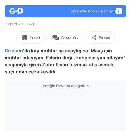
Onedio’yu Google'a ekleyin
23.10.2023 - 16:21
Favori
Yorum Yap
Paylaş
Giresun
'da köy muhtarlığı adaylığına 'Maaş için
muhtar adayıyım. Fakirin değil, zenginin yanındayım'
sloganıyla giren Zafer Fison'a izinsiz afiş asmak
suçundan ceza kesildi.
İçeriğin Devamı Aşağıda