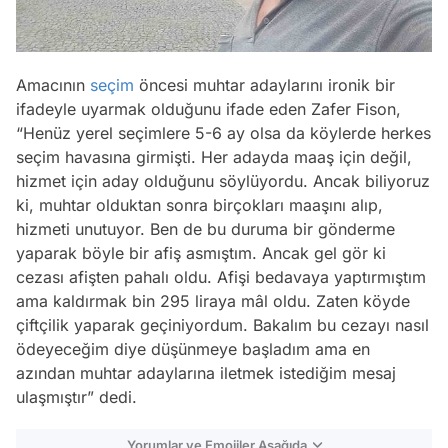
Amacının
seçim
öncesi muhtar adaylarını ironik bir
ifadeyle uyarmak olduğunu ifade eden Zafer Fison,
“Henüz yerel seçimlere 5-6 ay olsa da köylerde herkes
seçim havasına girmişti. Her adayda maaş için değil,
hizmet için aday olduğunu söylüyordu. Ancak biliyoruz
ki, muhtar olduktan sonra birçokları maaşını alıp,
hizmeti unutuyor. Ben de bu duruma bir gönderme
yaparak böyle bir afiş asmıştım. Ancak gel gör ki
cezası afişten pahalı oldu. Afişi bedavaya yaptırmıştım
ama kaldırmak bin 295 liraya
mâl
oldu. Zaten köyde
çiftçilik yaparak geçiniyordum. Bakalım bu cezayı nasıl
ödeyeceğim diye düşünmeye başladım ama en
azından muhtar adaylarına iletmek istediğim mesaj
ulaşmıştır”
dedi.
Yorumlar ve Emojiler Aşağıda