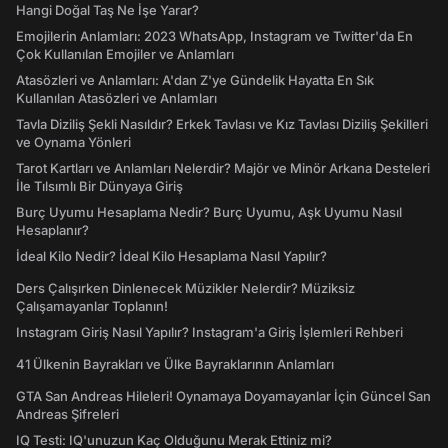
Hangi Doğal Taş Ne İşe Yarar?
Emojilerin Anlamları: 2023 WhatsApp, Instagram ve Twitter'da En
Çok Kullanılan Emojiler ve Anlamları
Atasözleri ve Anlamları: A'dan Z'ye Gündelik Hayatta En Sık
Kullanılan Atasözleri ve Anlamları
Tavla Diziliş Şekli Nasıldır? Erkek Tavlası ve Kız Tavlası Diziliş Şekilleri
ve Oynama Yönleri
Tarot Kartları ve Anlamları Nelerdir? Majör ve Minör Arkana Desteleri
İle Tılsımlı Bir Dünyaya Giriş
Burç Uyumu Hesaplama Nedir? Burç Uyumu, Aşk Uyumu Nasıl
Hesaplanır?
İdeal Kilo Nedir? İdeal Kilo Hesaplama Nasıl Yapılır?
Ders Çalışırken Dinlenecek Müzikler Nelerdir? Müziksiz
Çalışamayanlar Toplanın!
Instagram Giriş Nasıl Yapılır? Instagram'a Giriş İşlemleri Rehberi
41 Ülkenin Bayrakları ve Ülke Bayraklarının Anlamları
GTA San Andreas Hileleri! Oynamaya Doyamayanlar İçin Güncel San
Andreas Şifreleri
IQ Testi: IQ'unuzun Kaç Olduğunu Merak Ettiniz mi?