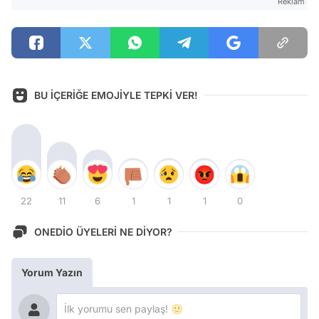
Reklam
BU İÇERİĞE EMOJİYLE TEPKİ VER!
22
11
6
1
1
1
0
ONEDİO ÜYELERİ NE DİYOR?
Yorum Yazın