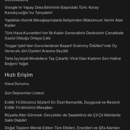
Google'ın Yapay Zeka Biriminin Başındaki Türk: Koray
Kavukçuoğlu'nu Tanıyalım!
Yaptıkları Komik Mesajlaşmalarla İletişimden Maksimum Verim Alan
Kişiler
Türk Hava Kuvvetleri'nin İlk Kadın Generalinin Dedesinin Çanakkale
Gazisi Olduğu Ortaya Çıktı
Toygar Işıklı'dan Gururlandıran Başarı! Grammy Ödülleri'nde Oy
Verecek Jüri Üyeleri Arasına Seçildi
Tarla İşçisiydi Modellere Taş Çıkarttı: Viral Olan Kadının Son Haline
Beğeni Yağdı
Hızlı Erişim
Hava Durumu
Son Depremler Listesi
Evlilik Yıl Dönümü Sözleri! En Özel Romantik, Duygusal ve Resimli
Evlilik Yıl dönümü Mesajları
Rüyada Altın Görmek: Gerçekler de Saadetiniz de Çil Çil Altınlarda
Saklı Olabilir!
Doğal Taşların Merak Edilen Tüm Etkileri, Enerjileri ve Şifa Alanları: