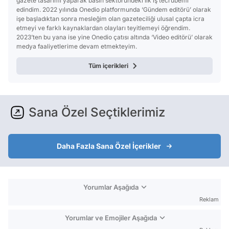
gazete tasarımı yaparak basın sektöründeki ilk iş tecrübemi
edindim. 2022 yılında Onedio platformunda ‘Gündem editörü’ olarak
işe başladıktan sonra mesleğim olan gazeteciliği ulusal çapta icra
etmeyi ve farklı kaynaklardan olayları teyitlemeyi öğrendim.
2023’ten bu yana ise yine Onedio çatısı altında ‘Video editörü’ olarak
medya faaliyetlerime devam etmekteyim.
Tüm içerikleri
Sana Özel Seçtiklerimiz
Daha Fazla Sana Özel İçerikler
Yorumlar Aşağıda
Reklam
Yorumlar ve Emojiler Aşağıda