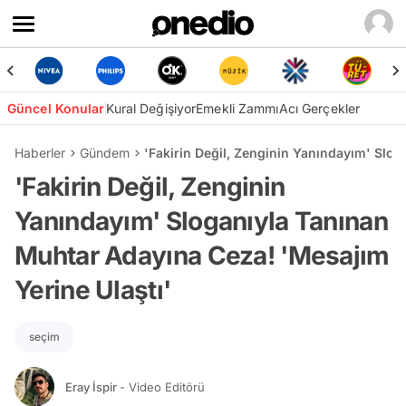
Güncel Konular
Kural Değişiyor
Emekli Zammı
Acı Gerçekler
Haberler
Gündem
'Fakirin Değil, Zenginin Yanındayım' Slo
'Fakirin Değil, Zenginin
Yanındayım' Sloganıyla Tanınan
Muhtar Adayına Ceza! 'Mesajım
Yerine Ulaştı'
seçim
Eray İspir
- Video Editörü