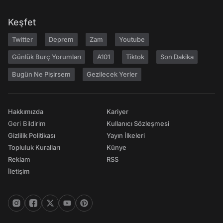
Keşfet
Twitter
Deprem
Zam
Youtube
Günlük Burç Yorumları
A101
Tiktok
Son Dakika
Bugün Ne Pişirsem
Gezilecek Yerler
Hakkımızda
Kariyer
Geri Bildirim
Kullanıcı Sözleşmesi
Gizlilik Politikası
Yayın İlkeleri
Topluluk Kuralları
Künye
Reklam
RSS
İletişim