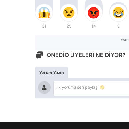
31
25
14
3
Yoru
ONEDİO ÜYELERİ NE DİYOR?
Yorum Yazın