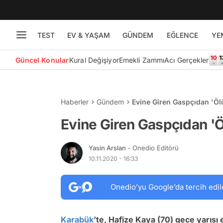
TEST
EV & YAŞAM
GÜNDEM
EĞLENCE
YE
Güncel Konular
Kural Değişiyor
Emekli Zammı
Acı Gerçekler
Haberler
Gündem
Evine Giren Gaspçıdan 'Ölü
Evine Giren Gaspçıdan 'Ö
Yasin Arslan
- Onedio Editörü
10.11.2020 - 16:33
Onedio’yu Google’da tercih edil
Karabük
’te, Hafize Kaya (70) gece yarısı 