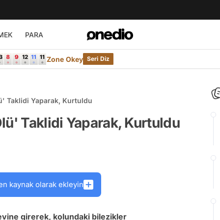
MEK
PARA
Zone Okey
Seri Diz
' Taklidi Yaparak, Kurtuldu
lü' Taklidi Yaparak, Kurtuldu
en kaynak olarak ekleyin
evine girerek, kolundaki bilezikler