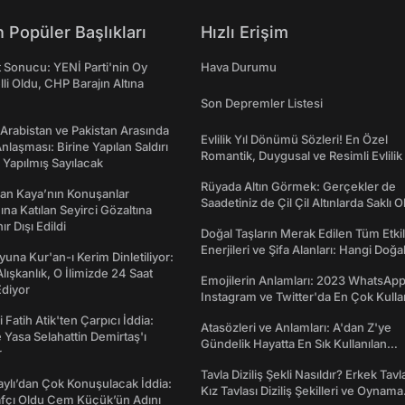
 Popüler Başlıkları
Hızlı Erişim
t Sonucu: YENİ Parti'nin Oy
Hava Durumu
lli Oldu, CHP Barajın Altına
Son Depremler Listesi
 Arabistan ve Pakistan Arasında
Evlilik Yıl Dönümü Sözleri! En Özel
laşması: Birine Yapılan Saldırı
Romantik, Duygusal ve Resimli Evlilik 
Yapılmış Sayılacak
dönümü Mesajları
Rüyada Altın Görmek: Gerçekler de
an Kaya’nın Konuşanlar
Saadetiniz de Çil Çil Altınlarda Saklı Ol
na Katılan Seyirci Gözaltına
nır Dışı Edildi
Doğal Taşların Merak Edilen Tüm Etkil
Enerjileri ve Şifa Alanları: Hangi Doğa
una Kur'an-ı Kerim Dinletiliyor:
Ne İşe Yarar?
 Alışkanlık, O İlimizde 24 Saat
Emojilerin Anlamları: 2023 WhatsApp
diyor
Instagram ve Twitter'da En Çok Kulla
Emojiler ve Anlamları
 Fatih Atik'ten Çarpıcı İddia:
Atasözleri ve Anlamları: A'dan Z'ye
Yasa Selahattin Demirtaş'ı
Gündelik Hayatta En Sık Kullanılan
r
Atasözleri ve Anlamları
Tavla Diziliş Şekli Nasıldır? Erkek Tavl
taylı’dan Çok Konuşulacak İddia:
Kız Tavlası Diziliş Şekilleri ve Oynama
afçı Oldu Cem Küçük’ün Adını