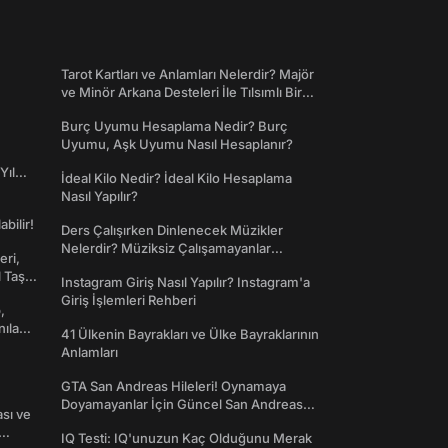
Tarot Kartları ve Anlamları Nelerdir? Majör
ve Minör Arkana Desteleri İle Tılsımlı Bir
Dünyaya Giriş
Burç Uyumu Hesaplama Nedir? Burç
Uyumu, Aşk Uyumu Nasıl Hesaplanır?
Yıl
İdeal Kilo Nedir? İdeal Kilo Hesaplama
Nasıl Yapılır?
abilir!
Ders Çalışırken Dinlenecek Müzikler
Nelerdir? Müziksiz Çalışamayanlar
eri,
Toplanın!
l Taş
Instagram Giriş Nasıl Yapılır? Instagram'a
Giriş İşlemleri Rehberi
,
nılan
41 Ülkenin Bayrakları ve Ülke Bayraklarının
Anlamları
GTA San Andreas Hileleri! Oynamaya
Doyamayanlar İçin Güncel San Andreas
ası ve
Şifreleri
IQ Testi: IQ'unuzun Kaç Olduğunu Merak