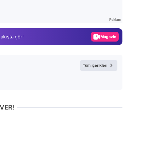
Video
Test
Reklam
Gündem
 akışta gör!
Magazin
Video
Test
Tüm içerikleri
 VER!