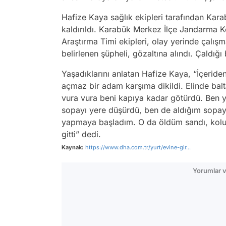
Hafize Kaya sağlık ekipleri tarafından Kara
kaldırıldı. Karabük Merkez İlçe Jandarma 
Araştırma Timi ekipleri, olay yerinde çalış
belirlenen şüpheli, gözaltına alındı. Çaldığı b
Yaşadıklarını anlatan Hafize Kaya, “İçerid
açmaz bir adam karşıma dikildi. Elinde ba
vura vura beni kapıya kadar götürdü. Ben y
sopayı yere düşürdü, ben de aldığım sopayl
yapmaya başladım. O da öldüm sandı, kolumda
gitti” dedi.
Kaynak:
https://www.dha.com.tr/yurt/evine-gir...
Yorumlar v