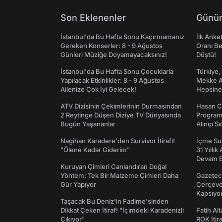
Son Eklenenler
Günün
İstanbul'da Bu Hafta Sonu Kaçırmamanız
İlk Anke
Gereken Konserler: 8 - 9 Ağustos
Oranı Be
Günleri Müziğe Doyamayacaksınız!
Düştü!
İstanbul'da Bu Hafta Sonu Çocuklarla
Türkiye,
Yapılacak Etkinlikler: 8 - 9 Ağustos
Mekke An
Ailenize Çok İyi Gelecek!
Hepsine 
ATV Dizisinin Çekimlerinin Durmasından
Hasan C
2 Reytinge Düşen Diziye TV Dünyasında
Programı
Bugün Yaşananlar
Alınıp Sı
Nagihan Karadere'den Survivor İtirafı!
İçme Suy
"Ölene Kadar Giderim"
31 Yıllık
Devam E
Kuruyan Çimleri Canlandıran Doğal
Yöntem: Tek Bir Malzeme Çimleri Daha
Gazeteci
Gür Yapıyor
Çerçeve 
Kapsıyo
Taşacak Bu Deniz'in Fadime'sinden
Dikkat Çeken İtiraf! "İçimdeki Karadenizli
Fatih Al
Çıkıyor"
ROK İtir