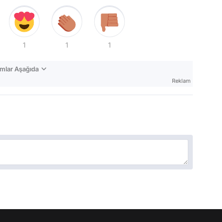
1
1
1
mlar Aşağıda
Reklam