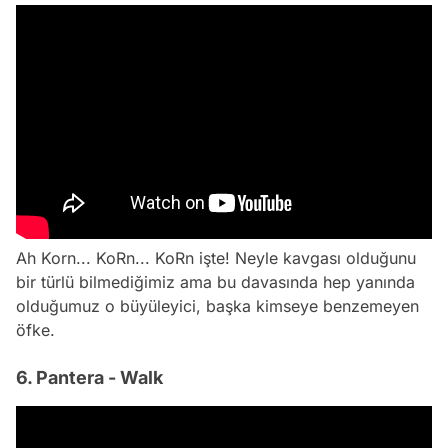
Ah Korn... KoRn... KoRn işte! Neyle kavgası olduğunu
bir türlü bilmediğimiz ama bu davasında hep yanında
olduğumuz o büyüleyici, başka kimseye benzemeyen
öfke.
6. Pantera - Walk