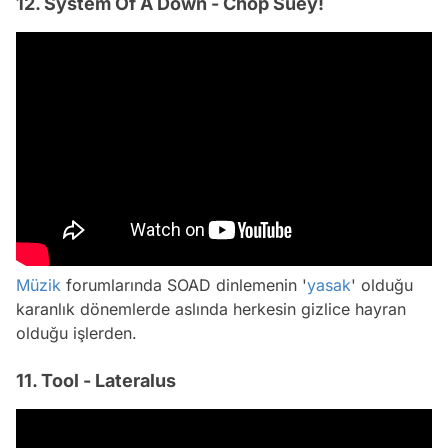
12. System Of A Down - Chop Suey!
Müzik
forumlarında SOAD dinlemenin '
yasak
' olduğu
karanlık dönemlerde aslında herkesin gizlice hayran
olduğu işlerden.
11. Tool - Lateralus