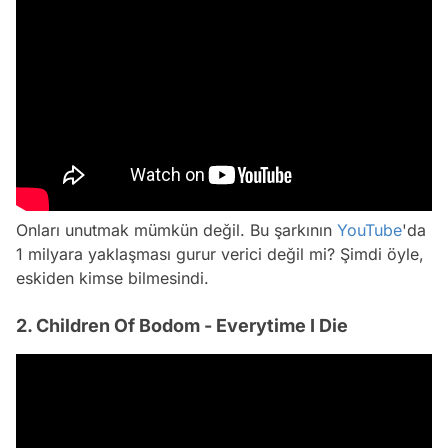
Onları unutmak mümkün değil. Bu şarkının
YouTube
'da
1 milyara yaklaşması gurur verici değil mi? Şimdi öyle,
eskiden kimse bilmesindi.
2. Children Of Bodom - Everytime I Die