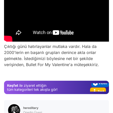
Video
Çıktığı günü hatırlayanlar mutlaka vardır. Hala da
2000'lerin en başarılı grupları denince akla onlar
Test
gelmekte. İstediğimizi böylesine net bir şekilde
Gündem
verişinden, Bullet For My Valentine'a müteşekkiriz.
Magazin
Video
Keşfet
ile ziyaret ettiğin
Test
tüm kategorileri tek akışta gör!
hereditary
Onedio Üyesi