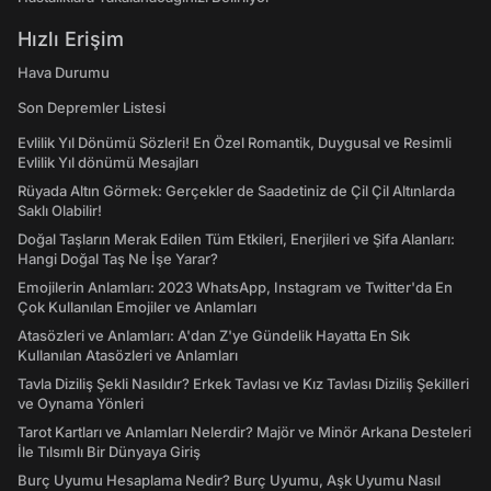
Hızlı Erişim
Hava Durumu
Son Depremler Listesi
Evlilik Yıl Dönümü Sözleri! En Özel Romantik, Duygusal ve Resimli
Evlilik Yıl dönümü Mesajları
Rüyada Altın Görmek: Gerçekler de Saadetiniz de Çil Çil Altınlarda
Saklı Olabilir!
Doğal Taşların Merak Edilen Tüm Etkileri, Enerjileri ve Şifa Alanları:
Hangi Doğal Taş Ne İşe Yarar?
Emojilerin Anlamları: 2023 WhatsApp, Instagram ve Twitter'da En
Çok Kullanılan Emojiler ve Anlamları
Atasözleri ve Anlamları: A'dan Z'ye Gündelik Hayatta En Sık
Kullanılan Atasözleri ve Anlamları
Tavla Diziliş Şekli Nasıldır? Erkek Tavlası ve Kız Tavlası Diziliş Şekilleri
ve Oynama Yönleri
Tarot Kartları ve Anlamları Nelerdir? Majör ve Minör Arkana Desteleri
İle Tılsımlı Bir Dünyaya Giriş
Burç Uyumu Hesaplama Nedir? Burç Uyumu, Aşk Uyumu Nasıl