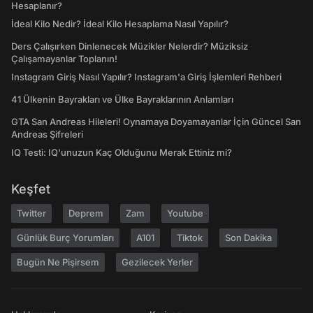
Hesaplanır?
İdeal Kilo Nedir? İdeal Kilo Hesaplama Nasıl Yapılır?
Ders Çalışırken Dinlenecek Müzikler Nelerdir? Müziksiz
Çalışamayanlar Toplanın!
Instagram Giriş Nasıl Yapılır? Instagram'a Giriş İşlemleri Rehberi
41 Ülkenin Bayrakları ve Ülke Bayraklarının Anlamları
GTA San Andreas Hileleri! Oynamaya Doyamayanlar İçin Güncel San
Andreas Şifreleri
IQ Testi: IQ'unuzun Kaç Olduğunu Merak Ettiniz mi?
Keşfet
Twitter
Deprem
Zam
Youtube
Günlük Burç Yorumları
A101
Tiktok
Son Dakika
Bugün Ne Pişirsem
Gezilecek Yerler