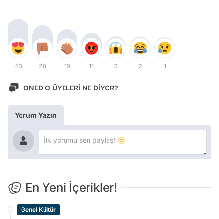
43
28
19
11
3
2
1
ONEDİO ÜYELERİ NE DİYOR?
Yorum Yazın
En Yeni İçerikler!
Genel Kültür