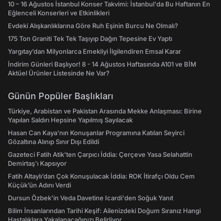
10 – 16 Ağustos İstanbul Konser Takvimi: İstanbul'da Bu Haftanın En
Eğlenceli Konserleri ve Etkinlikleri
Evdeki Alışkanlıklarına Göre Ruh Eşinin Burcu Ne Olmalı?
175 Ton Graniti Tek Tek Taşıyıp Dağın Tepesine Ev Yaptı
Yargıtay’dan Milyonlarca Emekliyi İlgilendiren Emsal Karar
İndirim Günleri Başlıyor! 8 - 14 Ağustos Haftasında A101 ve BİM
Aktüel Ürünler Listesinde Ne Var?
Günün Popüler Başlıkları
Türkiye, Arabistan ve Pakistan Arasında Mekke Anlaşması: Birine
Yapılan Saldırı Hepsine Yapılmış Sayılacak
Hasan Can Kaya’nın Konuşanlar Programına Katılan Seyirci
Gözaltına Alınıp Sınır Dışı Edildi
Gazeteci Fatih Atik'ten Çarpıcı İddia: Çerçeve Yasa Selahattin
Demirtaş'ı Kapsıyor
Fatih Altaylı’dan Çok Konuşulacak İddia: ROK İtirafçı Oldu Cem
Küçük’ün Adını Verdi
Dursun Özbek'in Veda Davetine Icardi'den Soğuk Yanıt
Bilim İnsanlarından Tarihi Keşif: Ailenizdeki Doğum Sıranız Hangi
Hastalıklara Yakalanacağınızı Belirliyor