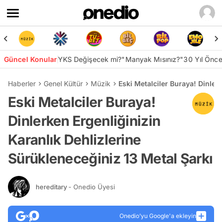
Güncel Konular
YKS Değişecek mi?
"Manyak Mısınız?"
30 Yıl Önc
Haberler
Genel Kültür
Müzik
Eski Metalciler Buraya! Dinler
Eski Metalciler Buraya!
Dinlerken Ergenliğinizin
Karanlık Dehlizlerine
Sürükleneceğiniz 13 Metal Şarkı
hereditary
- Onedio Üyesi
Onedio’yu Google'a ekleyin