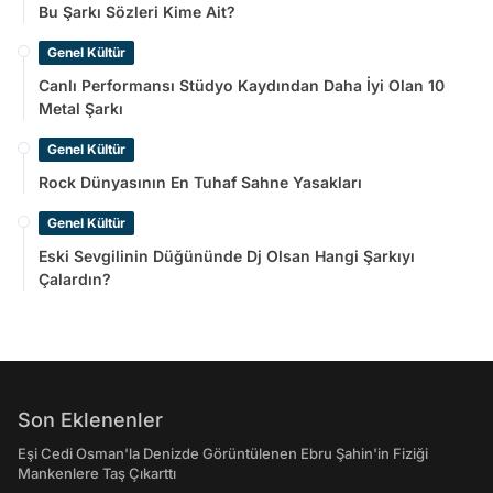
Bu Şarkı Sözleri Kime Ait?
Genel Kültür
Canlı Performansı Stüdyo Kaydından Daha İyi Olan 10
Metal Şarkı
Genel Kültür
Rock Dünyasının En Tuhaf Sahne Yasakları
Genel Kültür
Eski Sevgilinin Düğününde Dj Olsan Hangi Şarkıyı
Çalardın?
Son Eklenenler
Eşi Cedi Osman'la Denizde Görüntülenen Ebru Şahin'in Fiziği
Mankenlere Taş Çıkarttı