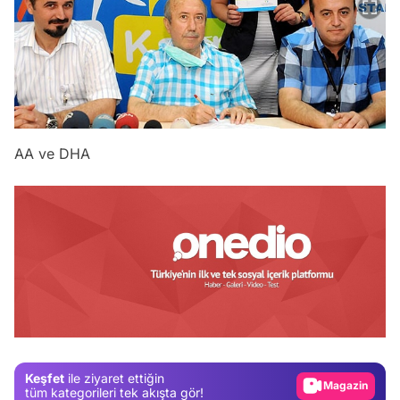
AA ve DHA
Video
Test
Gündem
Keşfet
ile ziyaret ettiğin
Magazin
tüm kategorileri tek akışta gör!