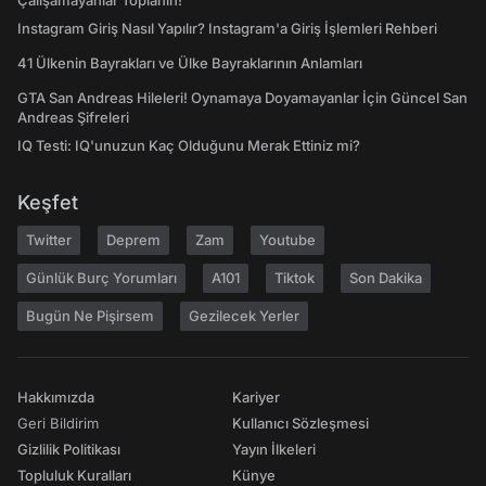
Çalışamayanlar Toplanın!
Instagram Giriş Nasıl Yapılır? Instagram'a Giriş İşlemleri Rehberi
41 Ülkenin Bayrakları ve Ülke Bayraklarının Anlamları
GTA San Andreas Hileleri! Oynamaya Doyamayanlar İçin Güncel San
Andreas Şifreleri
IQ Testi: IQ'unuzun Kaç Olduğunu Merak Ettiniz mi?
Keşfet
Twitter
Deprem
Zam
Youtube
Günlük Burç Yorumları
A101
Tiktok
Son Dakika
Bugün Ne Pişirsem
Gezilecek Yerler
Hakkımızda
Kariyer
Geri Bildirim
Kullanıcı Sözleşmesi
Gizlilik Politikası
Yayın İlkeleri
Topluluk Kuralları
Künye