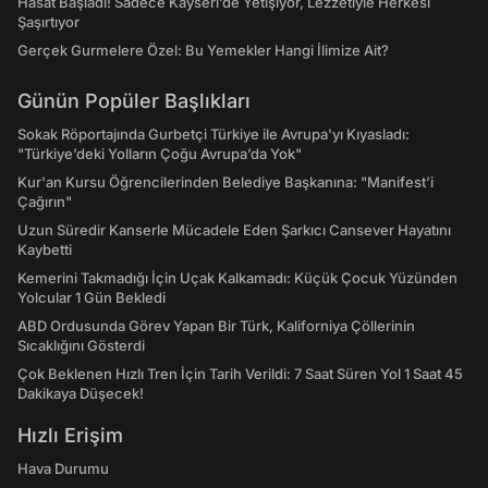
Hasat Başladı! Sadece Kayseri’de Yetişiyor, Lezzetiyle Herkesi
Şaşırtıyor
Gerçek Gurmelere Özel: Bu Yemekler Hangi İlimize Ait?
Günün Popüler Başlıkları
Sokak Röportajında Gurbetçi Türkiye ile Avrupa'yı Kıyasladı:
"Türkiye’deki Yolların Çoğu Avrupa’da Yok"
Kur'an Kursu Öğrencilerinden Belediye Başkanına: "Manifest’i
Çağırın"
Uzun Süredir Kanserle Mücadele Eden Şarkıcı Cansever Hayatını
Kaybetti
Kemerini Takmadığı İçin Uçak Kalkamadı: Küçük Çocuk Yüzünden
Yolcular 1 Gün Bekledi
ABD Ordusunda Görev Yapan Bir Türk, Kaliforniya Çöllerinin
Sıcaklığını Gösterdi
Çok Beklenen Hızlı Tren İçin Tarih Verildi: 7 Saat Süren Yol 1 Saat 45
Dakikaya Düşecek!
Hızlı Erişim
Hava Durumu