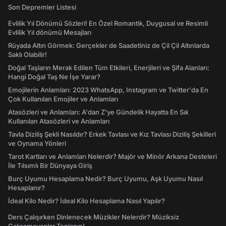
Son Depremler Listesi
Evlilik Yıl Dönümü Sözleri! En Özel Romantik, Duygusal ve Resimli
Evlilik Yıl dönümü Mesajları
Rüyada Altın Görmek: Gerçekler de Saadetiniz de Çil Çil Altınlarda
Saklı Olabilir!
Doğal Taşların Merak Edilen Tüm Etkileri, Enerjileri ve Şifa Alanları:
Hangi Doğal Taş Ne İşe Yarar?
Emojilerin Anlamları: 2023 WhatsApp, Instagram ve Twitter'da En
Çok Kullanılan Emojiler ve Anlamları
Atasözleri ve Anlamları: A'dan Z'ye Gündelik Hayatta En Sık
Kullanılan Atasözleri ve Anlamları
Tavla Diziliş Şekli Nasıldır? Erkek Tavlası ve Kız Tavlası Diziliş Şekilleri
ve Oynama Yönleri
Tarot Kartları ve Anlamları Nelerdir? Majör ve Minör Arkana Desteleri
İle Tılsımlı Bir Dünyaya Giriş
Burç Uyumu Hesaplama Nedir? Burç Uyumu, Aşk Uyumu Nasıl
Hesaplanır?
İdeal Kilo Nedir? İdeal Kilo Hesaplama Nasıl Yapılır?
Ders Çalışırken Dinlenecek Müzikler Nelerdir? Müziksiz