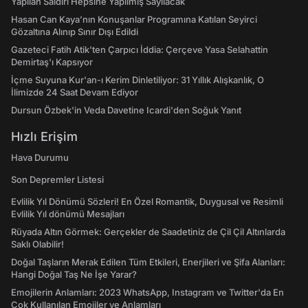
Yapılan Saldırı Hepsine Yapılmış Sayılacak
Hasan Can Kaya’nın Konuşanlar Programına Katılan Seyirci
Gözaltına Alınıp Sınır Dışı Edildi
Gazeteci Fatih Atik'ten Çarpıcı İddia: Çerçeve Yasa Selahattin
Demirtaş'ı Kapsıyor
İçme Suyuna Kur'an-ı Kerim Dinletiliyor: 31 Yıllık Alışkanlık, O
İlimizde 24 Saat Devam Ediyor
Dursun Özbek'in Veda Davetine Icardi'den Soğuk Yanıt
Hızlı Erişim
Hava Durumu
Son Depremler Listesi
Evlilik Yıl Dönümü Sözleri! En Özel Romantik, Duygusal ve Resimli
Evlilik Yıl dönümü Mesajları
Rüyada Altın Görmek: Gerçekler de Saadetiniz de Çil Çil Altınlarda
Saklı Olabilir!
Doğal Taşların Merak Edilen Tüm Etkileri, Enerjileri ve Şifa Alanları:
Hangi Doğal Taş Ne İşe Yarar?
Emojilerin Anlamları: 2023 WhatsApp, Instagram ve Twitter'da En
Çok Kullanılan Emojiler ve Anlamları