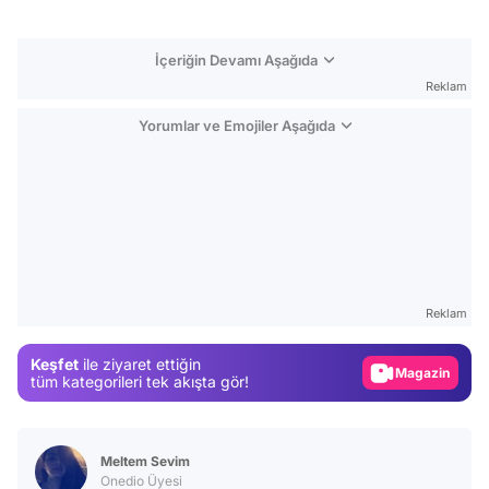
İçeriğin Devamı Aşağıda
Reklam
Yorumlar ve Emojiler Aşağıda
Video
Test
Reklam
Gündem
Keşfet
ile ziyaret ettiğin
Magazin
tüm kategorileri tek akışta gör!
Video
Test
Meltem Sevim
Onedio Üyesi