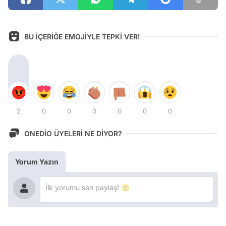
BU İÇERİĞE EMOJİYLE TEPKİ VER!
2
0
0
0
0
0
0
ONEDİO ÜYELERİ NE DİYOR?
Yorum Yazın