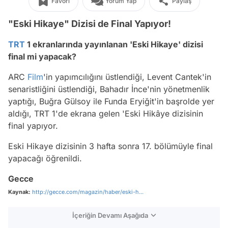
Favori
Yorum Yap
Paylaş
"Eski Hikaye" Dizisi de Final Yapıyor!
TRT
1 ekranlarında yayınlanan 'Eski Hikaye' dizisi
final mi yapacak?
ARC
Film
'in yapımcılığını üstlendiği, Levent Cantek'in
senaristliğini üstlendiği, Bahadır İnce'nin yönetmenlik
yaptığı, Buğra Gülsoy ile Funda Eryiğit'in başrolde yer
aldığı, TRT 1'de ekrana gelen 'Eski Hikâye dizisinin
final yapıyor.
Eski Hikaye dizisinin 3 hafta sonra 17. bölümüyle final
yapacağı öğrenildi.
Gecce
Kaynak:
http://gecce.com/magazin/haber/eski-h...
İçeriğin Devamı Aşağıda