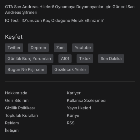
GTA San Andreas Hileleri! Oynamaya Doyamayanlar İçin Güncel San
Andreas Şifreleri
IQ Testi: IQ'unuzun Kaç Olduğunu Merak Ettiniz mi?
Keşfet
Twitter
Deprem
Zam
Youtube
Günlük Burç Yorumları
A101
Tiktok
Son Dakika
Bugün Ne Pişirsem
Gezilecek Yerler
Hakkımızda
Kariyer
Geri Bildirim
Kullanıcı Sözleşmesi
Gizlilik Politikası
Yayın İlkeleri
Topluluk Kuralları
Künye
Reklam
RSS
İletişim