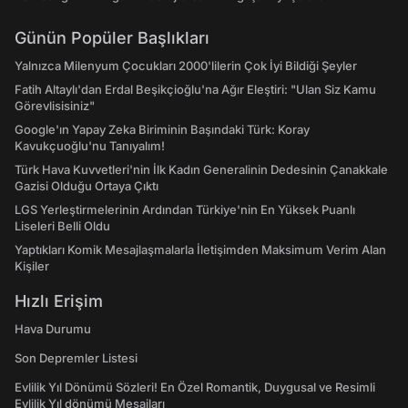
Günün Popüler Başlıkları
Yalnızca Milenyum Çocukları 2000'lilerin Çok İyi Bildiği Şeyler
Fatih Altaylı'dan Erdal Beşikçioğlu'na Ağır Eleştiri: "Ulan Siz Kamu
Görevlisisiniz"
Google'ın Yapay Zeka Biriminin Başındaki Türk: Koray
Kavukçuoğlu'nu Tanıyalım!
Türk Hava Kuvvetleri'nin İlk Kadın Generalinin Dedesinin Çanakkale
Gazisi Olduğu Ortaya Çıktı
LGS Yerleştirmelerinin Ardından Türkiye'nin En Yüksek Puanlı
Liseleri Belli Oldu
Yaptıkları Komik Mesajlaşmalarla İletişimden Maksimum Verim Alan
Kişiler
Hızlı Erişim
Hava Durumu
Son Depremler Listesi
Evlilik Yıl Dönümü Sözleri! En Özel Romantik, Duygusal ve Resimli
Evlilik Yıl dönümü Mesajları