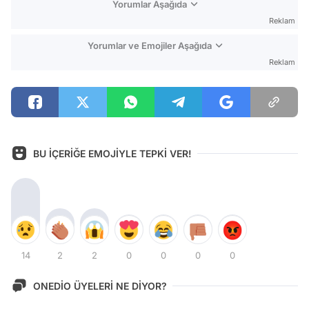
Yorumlar Aşağıda
Reklam
Yorumlar ve Emojiler Aşağıda
Reklam
BU İÇERİĞE EMOJİYLE TEPKİ VER!
14
2
2
0
0
0
0
ONEDİO ÜYELERİ NE DİYOR?