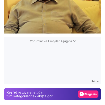
Yorumlar ve Emojiler Aşağıda
Video
Test
Reklam
Gündem
Keşfet
ile ziyaret ettiğin
Magazin
tüm kategorileri tek akışta gör!
Video