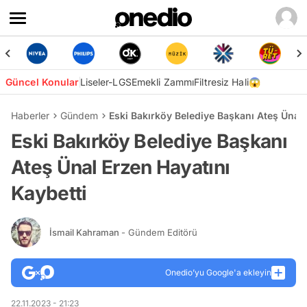
Güncel Konular
Liseler-LGS
Emekli Zammı
Filtresiz Hali😱
Haberler
Gündem
Eski Bakırköy Belediye Başkanı Ateş Ünal 
Eski Bakırköy Belediye Başkanı
Ateş Ünal Erzen Hayatını
Kaybetti
İsmail Kahraman
- Gündem Editörü
Onedio’yu Google'a ekleyin
22.11.2023 - 21:23