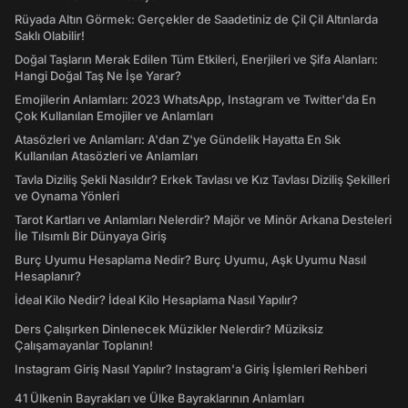
Rüyada Altın Görmek: Gerçekler de Saadetiniz de Çil Çil Altınlarda
Saklı Olabilir!
Doğal Taşların Merak Edilen Tüm Etkileri, Enerjileri ve Şifa Alanları:
Hangi Doğal Taş Ne İşe Yarar?
Emojilerin Anlamları: 2023 WhatsApp, Instagram ve Twitter'da En
Çok Kullanılan Emojiler ve Anlamları
Atasözleri ve Anlamları: A'dan Z'ye Gündelik Hayatta En Sık
Kullanılan Atasözleri ve Anlamları
Tavla Diziliş Şekli Nasıldır? Erkek Tavlası ve Kız Tavlası Diziliş Şekilleri
ve Oynama Yönleri
Tarot Kartları ve Anlamları Nelerdir? Majör ve Minör Arkana Desteleri
İle Tılsımlı Bir Dünyaya Giriş
Burç Uyumu Hesaplama Nedir? Burç Uyumu, Aşk Uyumu Nasıl
Hesaplanır?
İdeal Kilo Nedir? İdeal Kilo Hesaplama Nasıl Yapılır?
Ders Çalışırken Dinlenecek Müzikler Nelerdir? Müziksiz
Çalışamayanlar Toplanın!
Instagram Giriş Nasıl Yapılır? Instagram'a Giriş İşlemleri Rehberi
41 Ülkenin Bayrakları ve Ülke Bayraklarının Anlamları