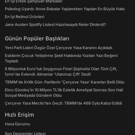
En İyi Erkek Şampuan Markaları
Psikolog Uyardı: Anne Babalar Yaşlanırken Yapılan En Büyük Hata
En İyi Retinol Ürünleri
Jane Austen Spotify Listesi Hazırlasaydı Neler Dinlerdi?
Günün Popüler Başlıkları
Yeni Parti Lideri Özgür Özel Çerçeve Yasa Kararını Açıkladı
Eskilerin Çocuk Yetiştirme Şekli Hakkında Yazılan Yazı Beğeni
Topladı
8 Milyonluk Euro'luk Soygunun Firari Şüphelisi Olan Türk Çift,
İzmir'de Evlendi: Almanlar 'Utanmaz Çift' Dedi!
TBMM'de Kritik Gün: Partilerin 'Çerçeve Yasa' Kararları Belli Oldu
Ebru Gündeş'in 10 Milyon TL'lik Estetik Ameliyat Sonrası Son Hali
Sosyal Medyada Gündem Oldu
Çerçeve Yasa Meclis’ten Geçti: TBMM’de 468 Oyla Kabul Edildi
Hızlı Erişim
Hava Durumu
Son Depremler Listesi