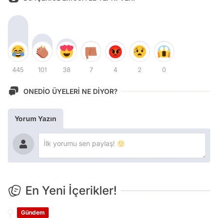
445
101
38
7
4
2
0
ONEDİO ÜYELERİ NE DİYOR?
Yorum Yazın
En Yeni İçerikler!
Gündem