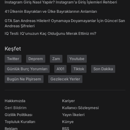
Instagram Giriş Nasıl Yapılır? Instagram'a Giriş İşlemleri Rehberi
41 Ülkenin Bayrakları ve Ülke Bayraklarının Anlamları
GTA San Andreas Hileleri! Oynamaya Doyamayanlar İçin Güncel San
Andreas Şifreleri
IQ Testi: IQ'unuzun Kaç Olduğunu Merak Ettiniz mi?
Keşfet
Twitter
Deprem
Zam
Youtube
Günlük Burç Yorumları
A101
Tiktok
Son Dakika
Bugün Ne Pişirsem
Gezilecek Yerler
Hakkımızda
Kariyer
Geri Bildirim
Kullanıcı Sözleşmesi
Gizlilik Politikası
Yayın İlkeleri
Topluluk Kuralları
Künye
Reklam
RSS