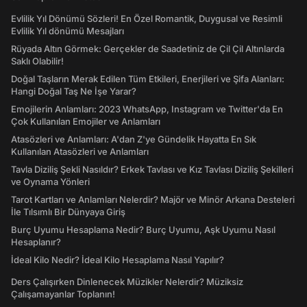
Evlilik Yıl Dönümü Sözleri! En Özel Romantik, Duygusal ve Resimli
Evlilik Yıl dönümü Mesajları
Rüyada Altın Görmek: Gerçekler de Saadetiniz de Çil Çil Altınlarda
Saklı Olabilir!
Doğal Taşların Merak Edilen Tüm Etkileri, Enerjileri ve Şifa Alanları:
Hangi Doğal Taş Ne İşe Yarar?
Emojilerin Anlamları: 2023 WhatsApp, Instagram ve Twitter'da En
Çok Kullanılan Emojiler ve Anlamları
Atasözleri ve Anlamları: A'dan Z'ye Gündelik Hayatta En Sık
Kullanılan Atasözleri ve Anlamları
Tavla Diziliş Şekli Nasıldır? Erkek Tavlası ve Kız Tavlası Diziliş Şekilleri
ve Oynama Yönleri
Tarot Kartları ve Anlamları Nelerdir? Majör ve Minör Arkana Desteleri
İle Tılsımlı Bir Dünyaya Giriş
Burç Uyumu Hesaplama Nedir? Burç Uyumu, Aşk Uyumu Nasıl
Hesaplanır?
İdeal Kilo Nedir? İdeal Kilo Hesaplama Nasıl Yapılır?
Ders Çalışırken Dinlenecek Müzikler Nelerdir? Müziksiz
Çalışamayanlar Toplanın!