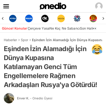
Güncel Konular
Çerçeve Yasa
Ne Koç Ne Sabancı
Son Hali👀
Haberler
Spor
Eşinden İzin Alamadığı İçin Dünya Kupasına
Eşinden İzin Alamadığı İçin
Dünya Kupasına
Katılamayan Genci Tüm
Engellemelere Rağmen
Arkadaşları Rusya'ya Götürdü!
Enver K.
- Onedio Üyesi