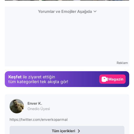
Yorumlar ve Emojiler Aşağıda
Video
Test
Reklam
Gündem
Keşfet
ile ziyaret ettiğin
Magazin
tüm kategorileri tek akışta gör!
Video
Test
Enver K.
Onedio Üyesi
https://twitter.com/enverkoparmal
Tüm içerikleri