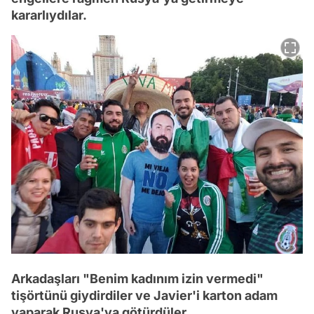
kararlıydılar.
Arkadaşları "Benim kadınım izin vermedi"
tişörtünü giydirdiler ve Javier'i karton adam
yaparak Rusya'ya götürdüler.