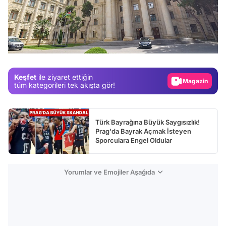
Video
Test
Gündem
Keşfet
ile ziyaret ettiğin
Magazin
tüm kategorileri tek akışta gör!
Video
Test
Türk Bayrağına Büyük Saygısızlık!
Prag'da Bayrak Açmak İsteyen
Sporculara Engel Oldular
Yorumlar ve Emojiler Aşağıda