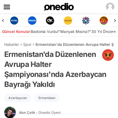
Güncel Konular
Bastonla Vurdu!
"Manyak Mısınız?"
30 Yıl Önce👀
Haberler
Spor
Ermenistan'da Düzenlenen Avrupa Halter Şam
Ermenistan'da Düzenlenen
Avrupa Halter
Şampiyonası'nda Azerbaycan
Bayrağı Yakıldı
Azerbaycan
Ermenistan
Akın Çelik
- Onedio Üyesi