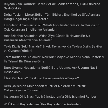
Rüyada Altın Görmek: Gerçekler de Saadetiniz de Çil Çil Altınlarda
Saklı Olabilir!
Doğal Taşların Merak Edilen Tüm Etkileri, Enerjileri ve Şifa Alanları:
Hangi Doğal Taş Ne İşe Yarar?
Emojilerin Anlamları: 2023 WhatsApp, Instagram ve Twitter'da En
Çok Kullanılan Emojiler ve Anlamları
Atasözleri ve Anlamları: A'dan Z'ye Gündelik Hayatta En Sık
Kullanılan Atasözleri ve Anlamları
Tavla Diziliş Şekli Nasıldır? Erkek Tavlası ve Kız Tavlası Diziliş Şekilleri
ve Oynama Yönleri
Tarot Kartları ve Anlamları Nelerdir? Majör ve Minör Arkana Desteleri
İle Tılsımlı Bir Dünyaya Giriş
Burç Uyumu Hesaplama Nedir? Burç Uyumu, Aşk Uyumu Nasıl
Hesaplanır?
İdeal Kilo Nedir? İdeal Kilo Hesaplama Nasıl Yapılır?
Ders Çalışırken Dinlenecek Müzikler Nelerdir? Müziksiz
Çalışamayanlar Toplanın!
Instagram Giriş Nasıl Yapılır? Instagram'a Giriş İşlemleri Rehberi
41 Ülkenin Bayrakları ve Ülke Bayraklarının Anlamları