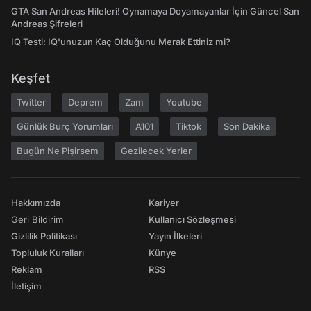
GTA San Andreas Hileleri! Oynamaya Doyamayanlar İçin Güncel San
Andreas Şifreleri
IQ Testi: IQ'unuzun Kaç Olduğunu Merak Ettiniz mi?
Keşfet
Twitter
Deprem
Zam
Youtube
Günlük Burç Yorumları
A101
Tiktok
Son Dakika
Bugün Ne Pişirsem
Gezilecek Yerler
Hakkımızda
Kariyer
Geri Bildirim
Kullanıcı Sözleşmesi
Gizlilik Politikası
Yayın İlkeleri
Topluluk Kuralları
Künye
Reklam
RSS
İletişim