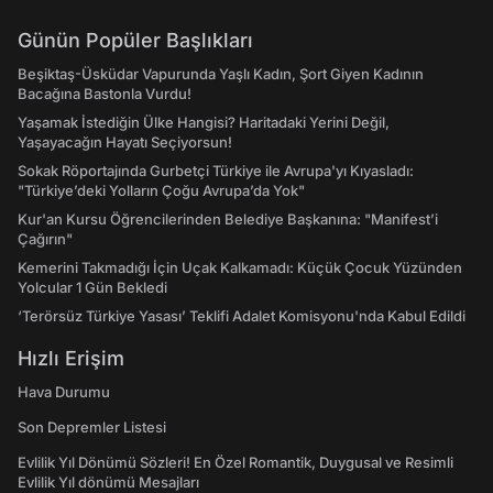
Günün Popüler Başlıkları
Beşiktaş-Üsküdar Vapurunda Yaşlı Kadın, Şort Giyen Kadının
Bacağına Bastonla Vurdu!
Yaşamak İstediğin Ülke Hangisi? Haritadaki Yerini Değil,
Yaşayacağın Hayatı Seçiyorsun!
Sokak Röportajında Gurbetçi Türkiye ile Avrupa'yı Kıyasladı:
"Türkiye’deki Yolların Çoğu Avrupa’da Yok"
Kur'an Kursu Öğrencilerinden Belediye Başkanına: "Manifest’i
Çağırın"
Kemerini Takmadığı İçin Uçak Kalkamadı: Küçük Çocuk Yüzünden
Yolcular 1 Gün Bekledi
‘Terörsüz Türkiye Yasası’ Teklifi Adalet Komisyonu'nda Kabul Edildi
Hızlı Erişim
Hava Durumu
Son Depremler Listesi
Evlilik Yıl Dönümü Sözleri! En Özel Romantik, Duygusal ve Resimli
Evlilik Yıl dönümü Mesajları