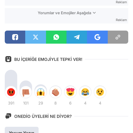
Reklam
Yorumlar ve Emojiler Aşağıda
Reklam
BU İÇERİĞE EMOJİYLE TEPKİ VER!
391
101
29
8
6
4
4
ONEDİO ÜYELERİ NE DİYOR?
Yorum Yazın