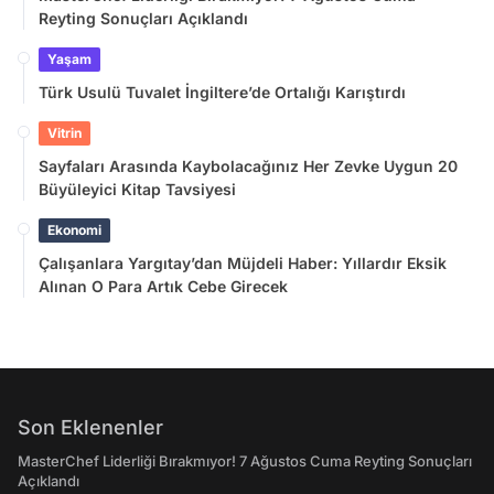
Reyting Sonuçları Açıklandı
Yaşam
Türk Usulü Tuvalet İngiltere’de Ortalığı Karıştırdı
Vitrin
Sayfaları Arasında Kaybolacağınız Her Zevke Uygun 20
Büyüleyici Kitap Tavsiyesi
Ekonomi
Çalışanlara Yargıtay’dan Müjdeli Haber: Yıllardır Eksik
Alınan O Para Artık Cebe Girecek
Son Eklenenler
MasterChef Liderliği Bırakmıyor! 7 Ağustos Cuma Reyting Sonuçları
Açıklandı