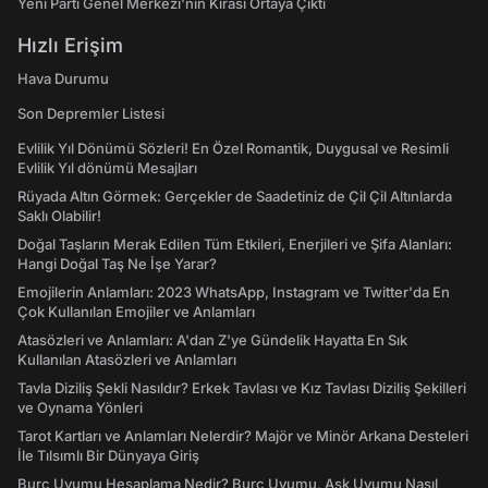
Yeni Parti Genel Merkezi'nin Kirası Ortaya Çıktı
Hızlı Erişim
Hava Durumu
Son Depremler Listesi
Evlilik Yıl Dönümü Sözleri! En Özel Romantik, Duygusal ve Resimli
Evlilik Yıl dönümü Mesajları
Rüyada Altın Görmek: Gerçekler de Saadetiniz de Çil Çil Altınlarda
Saklı Olabilir!
Doğal Taşların Merak Edilen Tüm Etkileri, Enerjileri ve Şifa Alanları:
Hangi Doğal Taş Ne İşe Yarar?
Emojilerin Anlamları: 2023 WhatsApp, Instagram ve Twitter'da En
Çok Kullanılan Emojiler ve Anlamları
Atasözleri ve Anlamları: A'dan Z'ye Gündelik Hayatta En Sık
Kullanılan Atasözleri ve Anlamları
Tavla Diziliş Şekli Nasıldır? Erkek Tavlası ve Kız Tavlası Diziliş Şekilleri
ve Oynama Yönleri
Tarot Kartları ve Anlamları Nelerdir? Majör ve Minör Arkana Desteleri
İle Tılsımlı Bir Dünyaya Giriş
Burç Uyumu Hesaplama Nedir? Burç Uyumu, Aşk Uyumu Nasıl