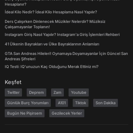
Hesaplanır?
İdeal Kilo Nedir? İdeal Kilo Hesaplama Nasıl Yapılır?
Ders Çalışırken Dinlenecek Müzikler Nelerdir? Müziksiz
Çalışamayanlar Toplanın!
Instagram Giriş Nasıl Yapılır? Instagram'a Giriş İşlemleri Rehberi
41 Ülkenin Bayrakları ve Ülke Bayraklarının Anlamları
GTA San Andreas Hileleri! Oynamaya Doyamayanlar İçin Güncel San
Andreas Şifreleri
IQ Testi: IQ'unuzun Kaç Olduğunu Merak Ettiniz mi?
Keşfet
Twitter
Deprem
Zam
Youtube
Günlük Burç Yorumları
A101
Tiktok
Son Dakika
Bugün Ne Pişirsem
Gezilecek Yerler