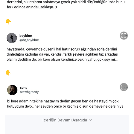
👇
👇
İçeriğin Devamı Aşağıda