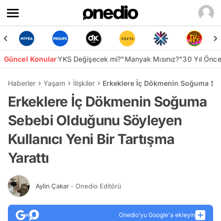
Güncel Konular
YKS Değişecek mi?
"Manyak Mısınız?"
30 Yıl Önc
Haberler
Yaşam
İlişkiler
Erkeklere İç Dökmenin Soğuma Sebe
Erkeklere İç Dökmenin Soğuma
Sebebi Olduğunu Söyleyen
Kullanıcı Yeni Bir Tartışma
Yarattı
Aylin Çakar
- Onedio Editörü
Onedio’yu Google'a ekleyin