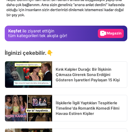
Video
Test
Gündem
Keşfet
ile ziyaret ettiğin
Magazin
tüm kategorileri tek akışta gör!
Video
İlginizi çekebilir.👇
Test
Kırık Kalpler Durağı: Bir İlişkinin
Çıkmaza Girerek Sona Erdiğini
Gösteren İşaretleri Paylaşan 15 Kişi
İlişkilerle İlgili Yaptıkları Tespitlerle
Timeline'da Romantik Komedi Filmi
Havası Estiren Kişiler