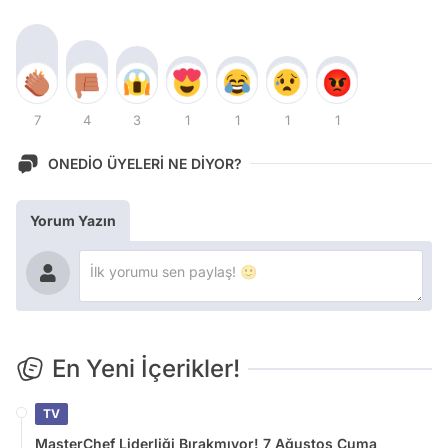
7
4
3
1
1
1
1
ONEDİO ÜYELERİ NE DİYOR?
Yorum Yazın
En Yeni İçerikler!
TV
MasterChef Liderliği Bırakmıyor! 7 Ağustos Cuma