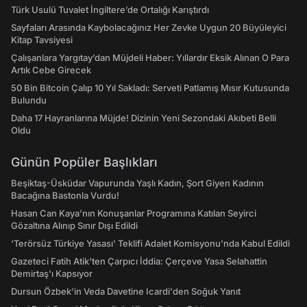
Türk Usulü Tuvalet İngiltere’de Ortalığı Karıştırdı
Sayfaları Arasında Kaybolacağınız Her Zevke Uygun 20 Büyüleyici
Kitap Tavsiyesi
Çalışanlara Yargıtay’dan Müjdeli Haber: Yıllardır Eksik Alınan O Para
Artık Cebe Girecek
50 Bin Bitcoin Çalıp 10 Yıl Sakladı: Serveti Patlamış Mısır Kutusunda
Bulundu
Daha 17 Hayranlarına Müjde! Dizinin Yeni Sezondaki Akıbeti Belli
Oldu
Günün Popüler Başlıkları
Beşiktaş-Üsküdar Vapurunda Yaşlı Kadın, Şort Giyen Kadının
Bacağına Bastonla Vurdu!
Hasan Can Kaya’nın Konuşanlar Programına Katılan Seyirci
Gözaltına Alınıp Sınır Dışı Edildi
‘Terörsüz Türkiye Yasası’ Teklifi Adalet Komisyonu'nda Kabul Edildi
Gazeteci Fatih Atik'ten Çarpıcı İddia: Çerçeve Yasa Selahattin
Demirtaş'ı Kapsıyor
Dursun Özbek'in Veda Davetine Icardi'den Soğuk Yanıt