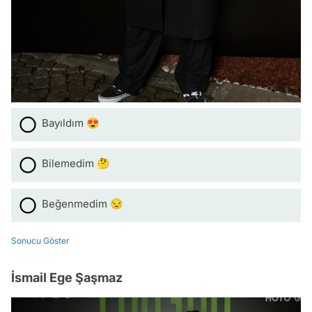
Bayıldım 😍
Bilemedim 🤔
Beğenmedim 😒
Sonucu Göster
İsmail Ege Şaşmaz