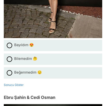
Bayıldım 😍
Bilemedim 🤔
Beğenmedim 😒
Sonucu Göster
Ebru Şahin & Cedi Osman