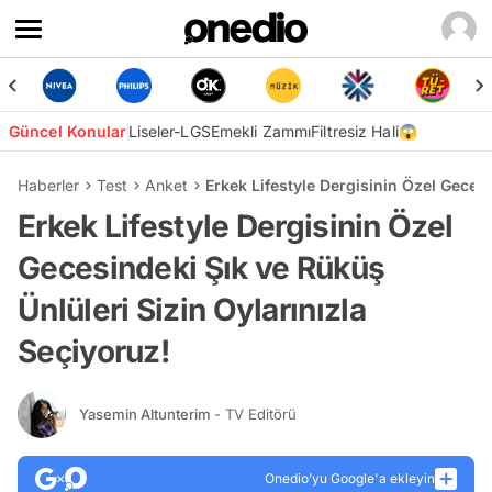
Güncel Konular
Liseler-LGS
Emekli Zammı
Filtresiz Hali😱
Haberler
Test
Anket
Erkek Lifestyle Dergisinin Özel Gecesi
Erkek Lifestyle Dergisinin Özel
Gecesindeki Şık ve Rüküş
Ünlüleri Sizin Oylarınızla
Seçiyoruz!
Yasemin Altunterim
- TV Editörü
Onedio’yu Google'a ekleyin