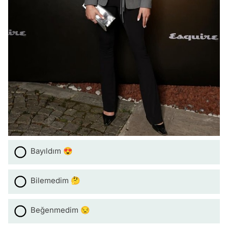
Bayıldım 😍
Bilemedim 🤔
Beğenmedim 😒