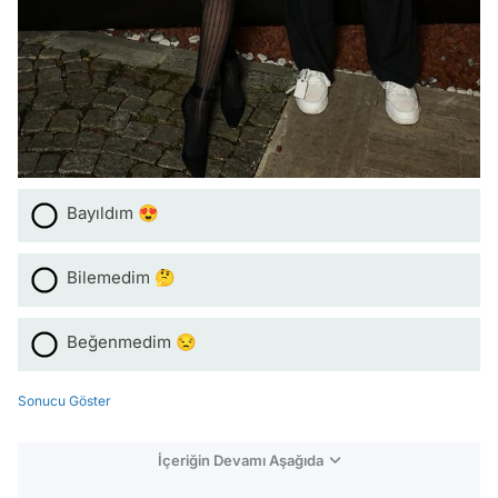
Bayıldım 😍
Bilemedim 🤔
Beğenmedim 😒
Sonucu Göster
İçeriğin Devamı Aşağıda