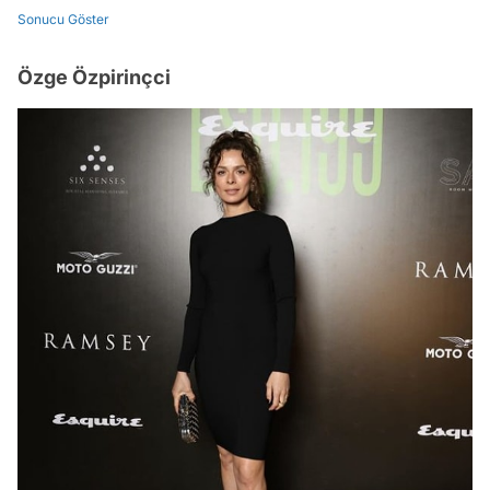
Sonucu Göster
Özge Özpirinçci