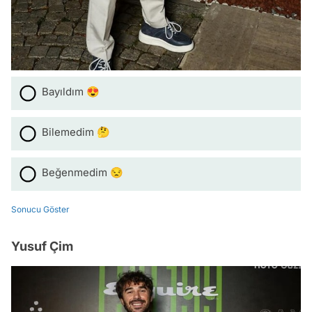
Bayıldım 😍
Bilemedim 🤔
Beğenmedim 😒
Sonucu Göster
Yusuf Çim