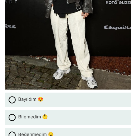
Bayıldım 😍
Bilemedim 🤔
Beğenmedim 😒