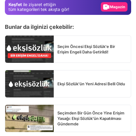
Magazin
Keşfet
ile ziyaret ettiğin
tüm kategorileri tek akışta gör!
Video
Test
Bunlar da ilginizi çekebilir:
Seçim Öncesi Ekşi Sözlük'e Bir
Erişim Engeli Daha Getirildi!
Ekşi Sözlük'ün Yeni Adresi Belli Oldu
Seçimden Bir Gün Önce Yine Erişim
Yasağı: Ekşi Sözlük'ün Kapatılması
Gündemde