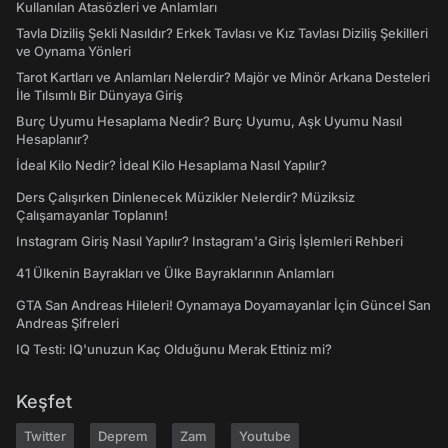
Kullanılan Atasözleri ve Anlamları
Tavla Diziliş Şekli Nasıldır? Erkek Tavlası ve Kız Tavlası Diziliş Şekilleri
ve Oynama Yönleri
Tarot Kartları ve Anlamları Nelerdir? Majör ve Minör Arkana Desteleri
İle Tılsımlı Bir Dünyaya Giriş
Burç Uyumu Hesaplama Nedir? Burç Uyumu, Aşk Uyumu Nasıl
Hesaplanır?
İdeal Kilo Nedir? İdeal Kilo Hesaplama Nasıl Yapılır?
Ders Çalışırken Dinlenecek Müzikler Nelerdir? Müziksiz
Çalışamayanlar Toplanın!
Instagram Giriş Nasıl Yapılır? Instagram'a Giriş İşlemleri Rehberi
41 Ülkenin Bayrakları ve Ülke Bayraklarının Anlamları
GTA San Andreas Hileleri! Oynamaya Doyamayanlar İçin Güncel San
Andreas Şifreleri
IQ Testi: IQ'unuzun Kaç Olduğunu Merak Ettiniz mi?
Keşfet
Twitter
Deprem
Zam
Youtube