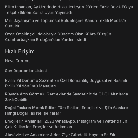
Bilim İnsanları, Ay Üzerinde Hızla İlerleyen 20'den Fazla Dev UFO'yu
Tespit Ettikten Sonra Uyarı Yayınladı
Milli Dayanışma ve Toplumsal Bütünleşme Kanun Teklifi Meclis’e
Sunuldu
Özge Özpirinçci İddialarıyla Gündem Olan Kübra Süzgün
Cumhurbaşkanı Erdoğan'dan Yardım İstedi
Hızlı Erişim
Hava Durumu
Son Depremler Listesi
Evlilik Yıl Dönümü Sözleri! En Özel Romantik, Duygusal ve Resimli
Evlilik Yıl dönümü Mesajları
Rüyada Altın Görmek: Gerçekler de Saadetiniz de Çil Çil Altınlarda
Saklı Olabilir!
Doğal Taşların Merak Edilen Tüm Etkileri, Enerjileri ve Şifa Alanları:
Hangi Doğal Taş Ne İşe Yarar?
Emojilerin Anlamları: 2023 WhatsApp, Instagram ve Twitter'da En
Çok Kullanılan Emojiler ve Anlamları
Atasözleri ve Anlamları: A'dan Z'ye Gündelik Hayatta En Sık