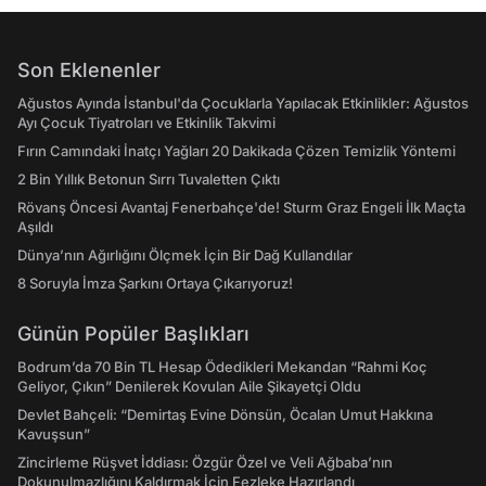
Son Eklenenler
Ağustos Ayında İstanbul'da Çocuklarla Yapılacak Etkinlikler: Ağustos
Ayı Çocuk Tiyatroları ve Etkinlik Takvimi
Fırın Camındaki İnatçı Yağları 20 Dakikada Çözen Temizlik Yöntemi
2 Bin Yıllık Betonun Sırrı Tuvaletten Çıktı
Rövanş Öncesi Avantaj Fenerbahçe'de! Sturm Graz Engeli İlk Maçta
Aşıldı
Dünya’nın Ağırlığını Ölçmek İçin Bir Dağ Kullandılar
8 Soruyla İmza Şarkını Ortaya Çıkarıyoruz!
Günün Popüler Başlıkları
Bodrum’da 70 Bin TL Hesap Ödedikleri Mekandan “Rahmi Koç
Geliyor, Çıkın” Denilerek Kovulan Aile Şikayetçi Oldu
Devlet Bahçeli: “Demirtaş Evine Dönsün, Öcalan Umut Hakkına
Kavuşsun”
Zincirleme Rüşvet İddiası: Özgür Özel ve Veli Ağbaba’nın
Dokunulmazlığını Kaldırmak İçin Fezleke Hazırlandı