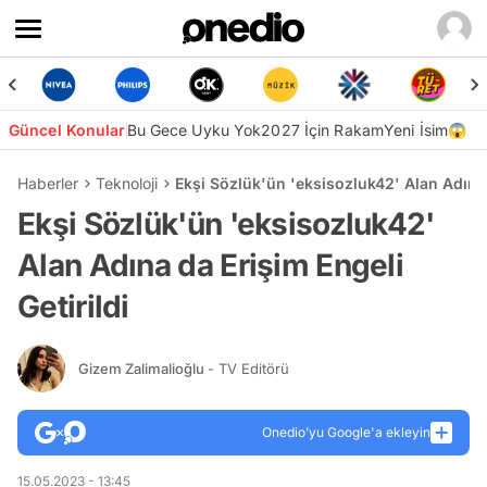
Güncel Konular
Bu Gece Uyku Yok
2027 İçin Rakam
Yeni İsim😱
Haberler
Teknoloji
Ekşi Sözlük'ün 'eksisozluk42' Alan Adına 
Ekşi Sözlük'ün 'eksisozluk42'
Alan Adına da Erişim Engeli
Getirildi
Gizem Zalimalioğlu
- TV Editörü
Onedio’yu Google'a ekleyin
15.05.2023 - 13:45