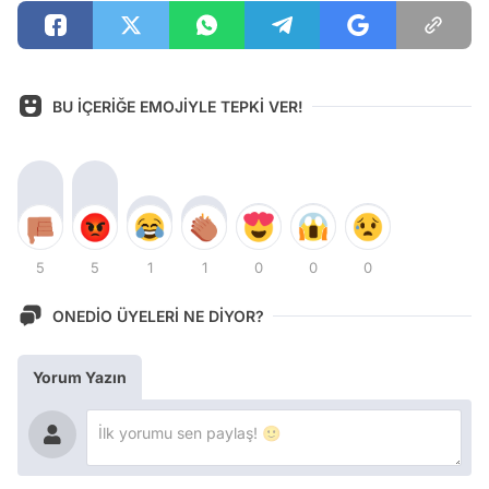
BU İÇERİĞE EMOJİYLE TEPKİ VER!
5
5
1
1
0
0
0
ONEDİO ÜYELERİ NE DİYOR?
Yorum Yazın