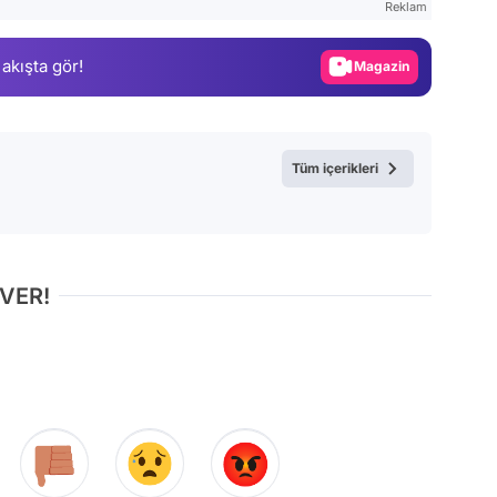
Reklam
Gündem
 akışta gör!
Magazin
Video
Test
Tüm içerikleri
 VER!