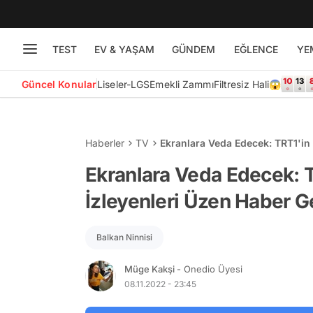
TEST
EV & YAŞAM
GÜNDEM
EĞLENCE
YE
Güncel Konular
Liseler-LGS
Emekli Zammı
Filtresiz Hali😱
Haberler
TV
Ekranlara Veda Edecek: TRT1'in 
Ekranlara Veda Edecek: T
İzleyenleri Üzen Haber Ge
Balkan Ninnisi
Müge Kakşi
- Onedio Üyesi
08.11.2022 - 23:45