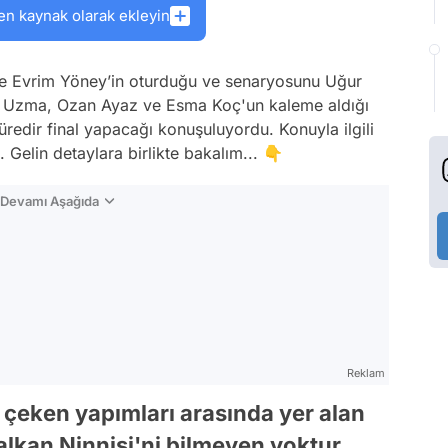
en kaynak olarak ekleyin
ve Evrim Yöney’in oturduğu ve senaryosunu Uğur
ev Uzma, Ozan Ayaz ve Esma Koç'un kaleme aldığı
süredir final yapacağı konuşuluyordu. Konuyla ilgili
 Gelin detaylara birlikte bakalım... 👇
n Devamı Aşağıda
Reklam
 çeken yapımları arasında yer alan
alkan Ninnisi'ni bilmeyen yoktur.