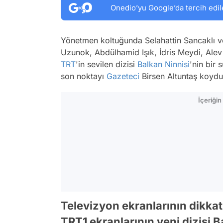
Onedio’yu Google’da tercih edil
Yönetmen koltuğunda Selahattin Sancaklı 
Uzunok, Abdülhamid Işık, İdris Meydi, Al
TRT
'in sevilen dizisi
Balkan Ninnisi
'nin bir 
son noktayı
Gazeteci
Birsen Altuntaş koydu.
İçeriği
Televizyon ekranlarının dikkat
TRT1 ekranlarının yeni dizisi B