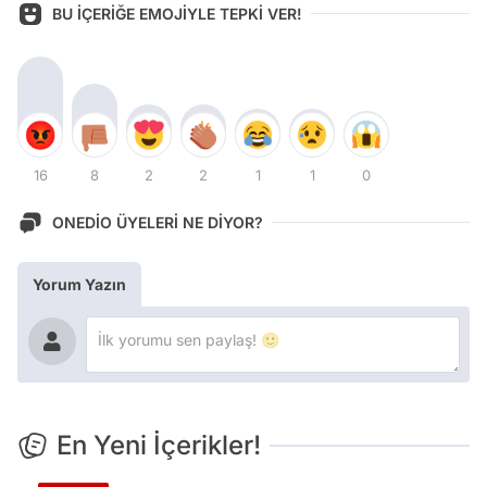
BU İÇERİĞE EMOJİYLE TEPKİ VER!
16
8
2
2
1
1
0
ONEDİO ÜYELERİ NE DİYOR?
Yorum Yazın
En Yeni İçerikler!