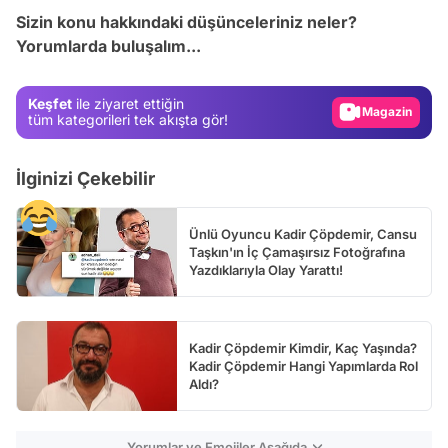
Test
Sizin konu hakkındaki düşünceleriniz neler?
Yorumlarda buluşalım...
Gündem
Magazin
Keşfet
ile ziyaret ettiğin
Video
tüm kategorileri tek akışta gör!
Test
İlginizi Çekebilir
Ünlü Oyuncu Kadir Çöpdemir, Cansu
Taşkın'ın İç Çamaşırsız Fotoğrafına
Yazdıklarıyla Olay Yarattı!
Kadir Çöpdemir Kimdir, Kaç Yaşında?
Kadir Çöpdemir Hangi Yapımlarda Rol
Aldı?
Yorumlar ve Emojiler Aşağıda