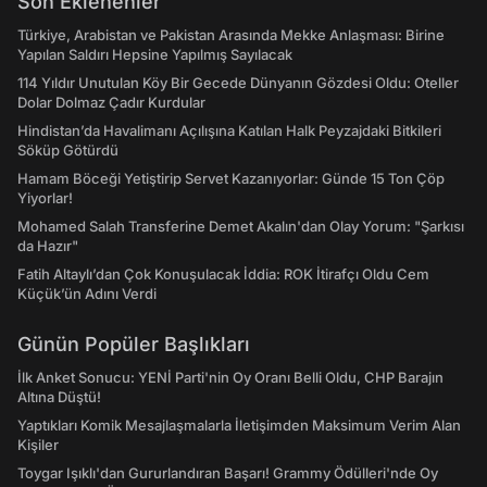
Son Eklenenler
Türkiye, Arabistan ve Pakistan Arasında Mekke Anlaşması: Birine
Yapılan Saldırı Hepsine Yapılmış Sayılacak
114 Yıldır Unutulan Köy Bir Gecede Dünyanın Gözdesi Oldu: Oteller
Dolar Dolmaz Çadır Kurdular
Hindistan’da Havalimanı Açılışına Katılan Halk Peyzajdaki Bitkileri
Söküp Götürdü
Hamam Böceği Yetiştirip Servet Kazanıyorlar: Günde 15 Ton Çöp
Yiyorlar!
Mohamed Salah Transferine Demet Akalın'dan Olay Yorum: "Şarkısı
da Hazır"
Fatih Altaylı’dan Çok Konuşulacak İddia: ROK İtirafçı Oldu Cem
Küçük’ün Adını Verdi
Günün Popüler Başlıkları
İlk Anket Sonucu: YENİ Parti'nin Oy Oranı Belli Oldu, CHP Barajın
Altına Düştü!
Yaptıkları Komik Mesajlaşmalarla İletişimden Maksimum Verim Alan
Kişiler
Toygar Işıklı'dan Gururlandıran Başarı! Grammy Ödülleri'nde Oy