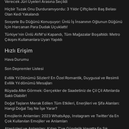
Verecek Jüri Üyeleri Arasına Seçildi
Hiçbir Tuzak Onu Durduramıyordu: 3 Yıldır Çiftçilerin Baş Belası
Olan Kedi Yakalandı
Sosyete Bu Düğünü Konuşuyor: Ünlü İş İnsanının Oğlunun Düğünü
İçin Harcanan Para Dudak Uçuklattı!
Türkiye'nin Ünlü AVM'si Kapandı, Tüm Mağazalar Boşaltıldı: Metro
Çıkışını Kullananlara Uyarı Yapıldı
Hızlı Erişim
Hava Durumu
Son Depremler Listesi
Evlilik Yıl Dönümü Sözleri! En Özel Romantik, Duygusal ve Resimli
Evlilik Yıl dönümü Mesajları
Rüyada Altın Görmek: Gerçekler de Saadetiniz de Çil Çil Altınlarda
Saklı Olabilir!
Doğal Taşların Merak Edilen Tüm Etkileri, Enerjileri ve Şifa Alanları:
Hangi Doğal Taş Ne İşe Yarar?
Emojilerin Anlamları: 2023 WhatsApp, Instagram ve Twitter'da En
Çok Kullanılan Emojiler ve Anlamları
Atasözleri ve Anlamları: A'dan Z'ye Gündelik Hayatta En Sık