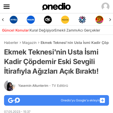
Güncel Konular
Kural Değişiyor
Emekli Zammı
Acı Gerçekler
Haberler
Magazin
Ekmek Teknesi'nin Usta İsmi Kadir Çöpdemir
Ekmek Teknesi'nin Usta İsmi
Kadir Çöpdemir Eski Sevgili
İtirafıyla Ağızları Açık Bıraktı!
Yasemin Altunterim
- TV Editörü
Onedio’yu Google'a ekleyin
07.05.2023 - 15:37