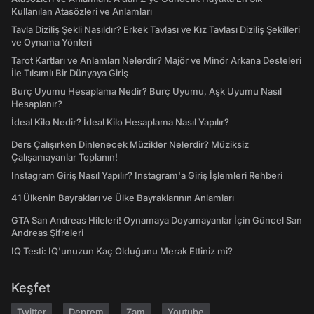
Kullanılan Atasözleri ve Anlamları
Tavla Diziliş Şekli Nasıldır? Erkek Tavlası ve Kız Tavlası Diziliş Şekilleri
ve Oynama Yönleri
Tarot Kartları ve Anlamları Nelerdir? Majör ve Minör Arkana Desteleri
İle Tılsımlı Bir Dünyaya Giriş
Burç Uyumu Hesaplama Nedir? Burç Uyumu, Aşk Uyumu Nasıl
Hesaplanır?
İdeal Kilo Nedir? İdeal Kilo Hesaplama Nasıl Yapılır?
Ders Çalışırken Dinlenecek Müzikler Nelerdir? Müziksiz
Çalışamayanlar Toplanın!
Instagram Giriş Nasıl Yapılır? Instagram'a Giriş İşlemleri Rehberi
41 Ülkenin Bayrakları ve Ülke Bayraklarının Anlamları
GTA San Andreas Hileleri! Oynamaya Doyamayanlar İçin Güncel San
Andreas Şifreleri
IQ Testi: IQ'unuzun Kaç Olduğunu Merak Ettiniz mi?
Keşfet
Twitter
Deprem
Zam
Youtube