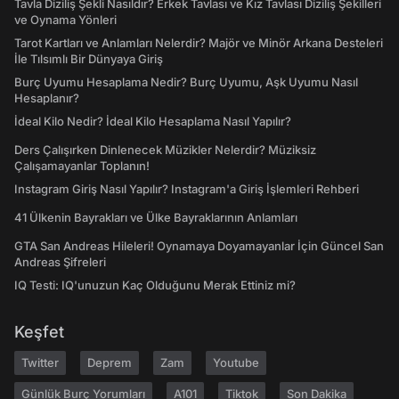
Tavla Diziliş Şekli Nasıldır? Erkek Tavlası ve Kız Tavlası Diziliş Şekilleri
ve Oynama Yönleri
Tarot Kartları ve Anlamları Nelerdir? Majör ve Minör Arkana Desteleri
İle Tılsımlı Bir Dünyaya Giriş
Burç Uyumu Hesaplama Nedir? Burç Uyumu, Aşk Uyumu Nasıl
Hesaplanır?
İdeal Kilo Nedir? İdeal Kilo Hesaplama Nasıl Yapılır?
Ders Çalışırken Dinlenecek Müzikler Nelerdir? Müziksiz
Çalışamayanlar Toplanın!
Instagram Giriş Nasıl Yapılır? Instagram'a Giriş İşlemleri Rehberi
41 Ülkenin Bayrakları ve Ülke Bayraklarının Anlamları
GTA San Andreas Hileleri! Oynamaya Doyamayanlar İçin Güncel San
Andreas Şifreleri
IQ Testi: IQ'unuzun Kaç Olduğunu Merak Ettiniz mi?
Keşfet
Twitter
Deprem
Zam
Youtube
Günlük Burç Yorumları
A101
Tiktok
Son Dakika