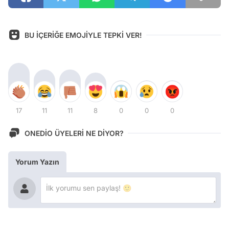
BU İÇERİĞE EMOJİYLE TEPKİ VER!
17
11
11
8
0
0
0
ONEDİO ÜYELERİ NE DİYOR?
Yorum Yazın