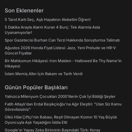
Son Eklenenler
5 Tarot Kartı Seç, Aşk Hayatının Akıbetini Öğren!
5 Dakika Arayla Alarm Kuran 4 Burç: Tek Alarmla Asla
Uyanamıyorlar!
Spor Gazetecisi Burhan Can Terzi Hakkında Soruşturma Talimatı
Ağustos 2026 Honda Fiyat Listesi: Jazz, Yeni Prelude ve HR-V
Güncel Fiyatlar
Bir Mahkumun Hikâyesi: Iron Maiden - Hallowed Be Thy Name'in
Hikayesi
İslam Memiş Altın İçin Rakam ve Tarih Verdi
Günün Popüler Başlıkları
Yalnızca Milenyum Çocukları 2000'lilerin Çok İyi Bildiği Şeyler
Fatih Altaylı'dan Erdal Beşikçioğlu'na Ağır Eleştiri: "Ulan Siz Kamu
Görevlisisiniz"
Ülkü Hilal Çiftçi'nin Babası, Reşit Olmayan Kızının 10 Yaş Büyük
Oyuncuyla Aşk Yaşadığını İddia Etti
Google'ın Yapay Zeka Biriminin Başındaki Türk: Koray