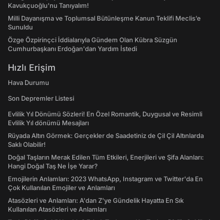
Kavukçuoğlu'nu Tanıyalım!
Milli Dayanışma ve Toplumsal Bütünleşme Kanun Teklifi Meclis’e
Sunuldu
Özge Özpirinçci İddialarıyla Gündem Olan Kübra Süzgün
Cumhurbaşkanı Erdoğan'dan Yardım İstedi
Hızlı Erişim
Hava Durumu
Son Depremler Listesi
Evlilik Yıl Dönümü Sözleri! En Özel Romantik, Duygusal ve Resimli
Evlilik Yıl dönümü Mesajları
Rüyada Altın Görmek: Gerçekler de Saadetiniz de Çil Çil Altınlarda
Saklı Olabilir!
Doğal Taşların Merak Edilen Tüm Etkileri, Enerjileri ve Şifa Alanları:
Hangi Doğal Taş Ne İşe Yarar?
Emojilerin Anlamları: 2023 WhatsApp, Instagram ve Twitter'da En
Çok Kullanılan Emojiler ve Anlamları
Atasözleri ve Anlamları: A'dan Z'ye Gündelik Hayatta En Sık
Kullanılan Atasözleri ve Anlamları