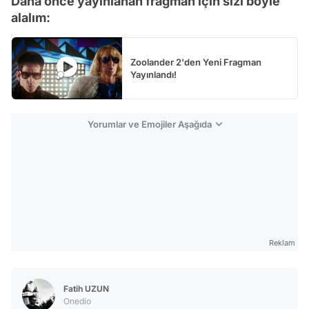
Daha önce yayınlanan fragman için sizi böyle
alalım:
Zoolander 2'den Yeni Fragman
Yayınlandı!
Yorumlar ve Emojiler Aşağıda
Reklam
Fatih UZUN
Onedio