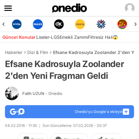
Güncel Konular
Liseler-LGS
Emekli Zammı
Filtresiz Hali😱
Haberler
Dizi & Film
Efsane Kadrosuyla Zoolander 2'den Yen
Efsane Kadrosuyla Zoolander
2'den Yeni Fragman Geldi
Fatih UZUN
- Onedio
Onedio’yu Google'a ekleyin
04.02.2016 - 11:30
Son Güncelleme: 07.02.2026 - 00:37