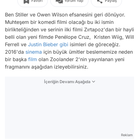
Favori
Yorum Yap
Paylaş
Ben Stiller ve Owen Wilson efsanesini geri dönüyor.
Muhteşem bir komedi filmi olacağı bu iki ismin
birlikteliğinden ve serinin ilki filmi Zırtapoz'dan bir hayli
belli olan yeni filmde Penélope Cruz, Kristen Wiig, Will
Ferrell ve
Justin Bieber
gibi
isimleri de göreceğiz.
2016'da
sinema
için büyük ümitler beslememize neden
bir başka
film
olan Zoolander 2'nin yayınlanan yeni
fragmanını aşağıdan izleyebilirsiniz.
İçeriğin Devamı Aşağıda
Reklam