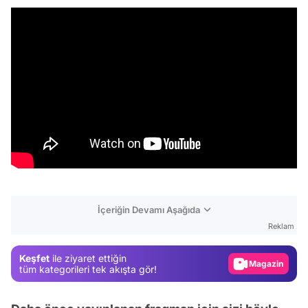
Video
Test
İçeriğin Devamı Aşağıda
Gündem
Reklam
Magazin
Keşfet
ile ziyaret ettiğin
Video
tüm kategorileri tek akışta gör!
Test