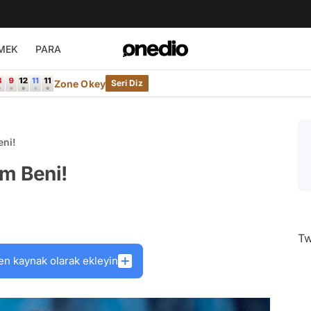
MEK
PARA
Zone Okey
Seri Diz
eni!
öm Beni!
Tw
en kaynak olarak ekleyin