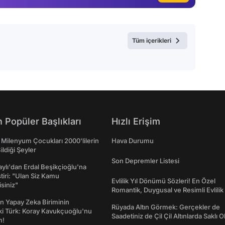
Tüm içerikleri
 Popüler Başlıkları
Hızlı Erişim
 Milenyum Çocukları 2000'lilerin
Hava Durumu
ildiği Şeyler
Son Depremler Listesi
taylı'dan Erdal Beşikçioğlu'na
ştiri: "Ulan Siz Kamu
Evlilik Yıl Dönümü Sözleri! En Özel
isiniz"
Romantik, Duygusal ve Resimli Evlilik 
dönümü Mesajları
n Yapay Zeka Biriminin
Rüyada Altın Görmek: Gerçekler de
ki Türk: Koray Kavukçuoğlu'nu
Saadetiniz de Çil Çil Altınlarda Saklı Ol
m!