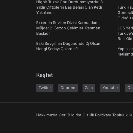
Hiçbir Tuzak Onu Durduramıyordu: 3
Yıldır Çiftçilerin Baş Belası Olan Kedi
Türk Hav
Yakalandı
Generali
Olduğu O
Exxen'in Sevilen Dizisi Karma'dan
Müjde: 2. Sezon Çekimleri Resmen
LGS Yerl
Başladı!
Türkiye'
Belli Ol
Eski Sevgilinin Düğününde Dj Olsan
Hangi Şarkıyı Çalardın?
Yaptıkla
İletişim
Keşfet
Twitter
Deprem
Zam
Youtube
Gü
Hakkımızda
Geri Bildirim
Gizlilik Politikası
Topluluk Kur