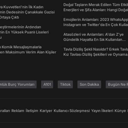
Doğal Taşların Merak Edilen Tüm Etkil
a Kuvvetleri'nin İlk Kadın
Enerjileri ve Şifa Alanları: Hangi Doğa
nin Dedesinin Çanakkale Gazisi
Ne İşe Yarar?
rtaya Çıktı
Emojilerin Anlamları: 2023 WhatsApp
Instagram ve Twitter'da En Çok Kulla
eştirmelerinin Ardından
Emojiler ve Anlamları
nin En Yüksek Puanlı Liseleri
Atasözleri ve Anlamları: A'dan Z'ye
du
Gündelik Hayatta En Sık Kullanılan
Atasözleri ve Anlamları
rı Komik Mesajlaşmalarla
Tavla Diziliş Şekli Nasıldır? Erkek Tavl
den Maksimum Verim Alan Kişiler
Kız Tavlası Diziliş Şekilleri ve Oynama
Yönleri
nlük Burç Yorumları
A101
Tiktok
Son Dakika
Bugün Ne P
alları
Reklam
İletişim
Kariyer
Kullanıcı Sözleşmesi
Yayın İlkeleri
Künye