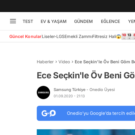
TEST
EV & YAŞAM
GÜNDEM
EĞLENCE
YE
Güncel Konular
Liseler-LGS
Emekli Zammı
Filtresiz Hali😱
Haberler
Video
Ece Seçkin'le Öv Beni Göm B
Ece Seçkin'le Öv Beni G
Samsung Türkiye
- Onedio Üyesi
01.09.2020 - 21:13
Onedio’yu Google’da tercih edil