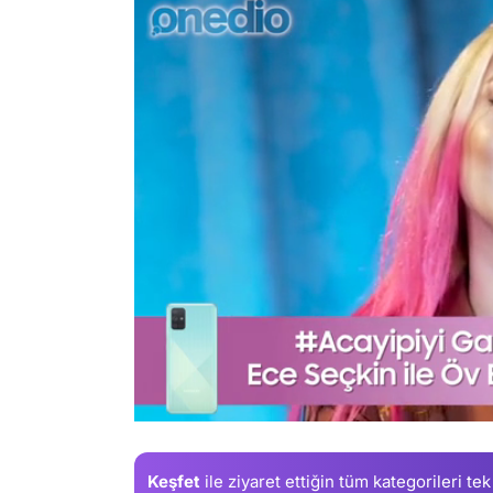
/
Keşfet
ile ziyaret ettiğin
tüm kategorileri tek