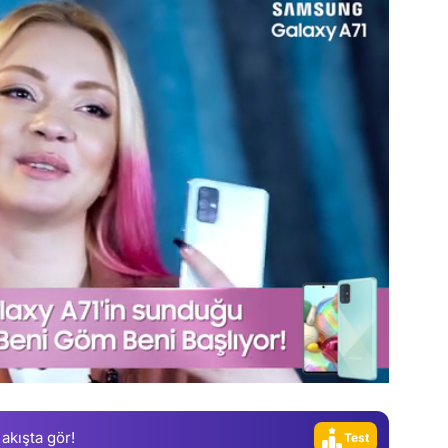
Video
Test
Gündem
Magazin
Video
 akışta gör!
Test