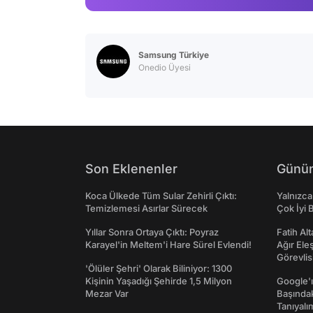
Samsung Türkiye
Onedio Üyesi
Son Eklenenler
Günün
Koca Ülkede Tüm Sular Zehirli Çıktı:
Yalnızca
Temizlemesi Asırlar Sürecek
Çok İyi B
Yıllar Sonra Ortaya Çıktı: Poyraz
Fatih Al
Karayel'in Meltem'i Hare Sürel Evlendi!
Ağır Ele
Görevlis
'Ölüler Şehri' Olarak Biliniyor: 1300
Kişinin Yaşadığı Şehirde 1,5 Milyon
Google'ı
Mezar Var
Başında
Tanıyalı