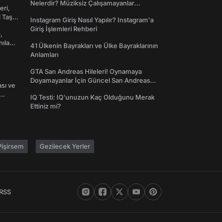
Nelerdir? Müziksiz Çalışamayanlar
eri,
Toplanın!
l Taş
Instagram Giriş Nasıl Yapılır? Instagram'a
Giriş İşlemleri Rehberi
,
nılan
41 Ülkenin Bayrakları ve Ülke Bayraklarının
Anlamları
GTA San Andreas Hileleri! Oynamaya
Doyamayanlar İçin Güncel San Andreas
ası ve
Şifreleri
IQ Testi: IQ'unuzun Kaç Olduğunu Merak
Ettiniz mi?
işirsem
Gezilecek Yerler
RSS