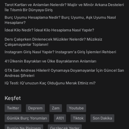
Tarot Kartları ve Anlamları Nelerdir? Majör ve Minör Arkana Desteleri
İle Tılsımlı Bir Dünyaya Giriş
Burç Uyumu Hesaplama Nedir? Burç Uyumu, Aşk Uyumu Nasıl
Hesaplanır?
İdeal Kilo Nedir? İdeal Kilo Hesaplama Nasıl Yapılır?
Ders Çalışırken Dinlenecek Müzikler Nelerdir? Müziksiz
Çalışamayanlar Toplanın!
Instagram Giriş Nasıl Yapılır? Instagram'a Giriş İşlemleri Rehberi
41 Ülkenin Bayrakları ve Ülke Bayraklarının Anlamları
GTA San Andreas Hileleri! Oynamaya Doyamayanlar İçin Güncel San
Andreas Şifreleri
IQ Testi: IQ'unuzun Kaç Olduğunu Merak Ettiniz mi?
Keşfet
Twitter
Deprem
Zam
Youtube
Günlük Burç Yorumları
A101
Tiktok
Son Dakika
Bugün Ne Pişirsem
Gezilecek Yerler