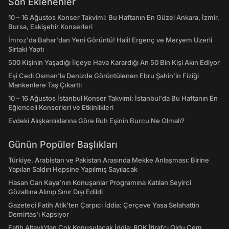
Son Eklenenler
10 – 16 Ağustos Konser Takvimi: Bu Haftanın En Güzel Ankara, İzmir,
Bursa, Eskişehir Konserleri
İmroz'da Bahar'dan Yeni Görüntü! Halit Ergenç ve Meryem Uzerli
Sirtaki Yaptı
500 Kişinin Yaşadığı İlçeye Hava Karardığı An 50 Bin Kişi Akın Ediyor
Eşi Cedi Osman'la Denizde Görüntülenen Ebru Şahin'in Fiziği
Mankenlere Taş Çıkarttı
10 – 16 Ağustos İstanbul Konser Takvimi: İstanbul'da Bu Haftanın En
Eğlenceli Konserleri ve Etkinlikleri
Evdeki Alışkanlıklarına Göre Ruh Eşinin Burcu Ne Olmalı?
Günün Popüler Başlıkları
Türkiye, Arabistan ve Pakistan Arasında Mekke Anlaşması: Birine
Yapılan Saldırı Hepsine Yapılmış Sayılacak
Hasan Can Kaya’nın Konuşanlar Programına Katılan Seyirci
Gözaltına Alınıp Sınır Dışı Edildi
Gazeteci Fatih Atik'ten Çarpıcı İddia: Çerçeve Yasa Selahattin
Demirtaş'ı Kapsıyor
Fatih Altaylı’dan Çok Konuşulacak İddia: ROK İtirafçı Oldu Cem