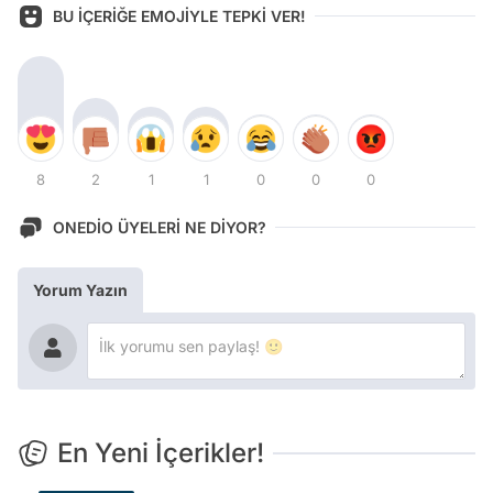
BU İÇERİĞE EMOJİYLE TEPKİ VER!
8
2
1
1
0
0
0
ONEDİO ÜYELERİ NE DİYOR?
Yorum Yazın
En Yeni İçerikler!