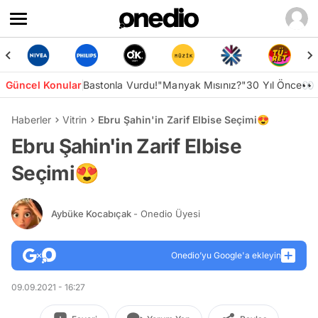
Güncel Konular
Bastonla Vurdu!
"Manyak Mısınız?"
30 Yıl Önce👀
Haberler
Vitrin
Ebru Şahin'in Zarif Elbise Seçimi😍
Ebru Şahin'in Zarif Elbise
Seçimi😍
Aybüke Kocabıçak
- Onedio Üyesi
Onedio’yu Google'a ekleyin
09.09.2021 - 16:27