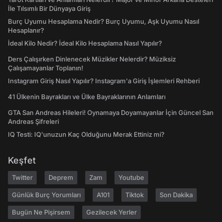
İle Tılsımlı Bir Dünyaya Giriş
Burç Uyumu Hesaplama Nedir? Burç Uyumu, Aşk Uyumu Nasıl
Hesaplanır?
İdeal Kilo Nedir? İdeal Kilo Hesaplama Nasıl Yapılır?
Ders Çalışırken Dinlenecek Müzikler Nelerdir? Müziksiz
Çalışamayanlar Toplanın!
Instagram Giriş Nasıl Yapılır? Instagram'a Giriş İşlemleri Rehberi
41 Ülkenin Bayrakları ve Ülke Bayraklarının Anlamları
GTA San Andreas Hileleri! Oynamaya Doyamayanlar İçin Güncel San
Andreas Şifreleri
IQ Testi: IQ'unuzun Kaç Olduğunu Merak Ettiniz mi?
Keşfet
Twitter
Deprem
Zam
Youtube
Günlük Burç Yorumları
A101
Tiktok
Son Dakika
Bugün Ne Pişirsem
Gezilecek Yerler