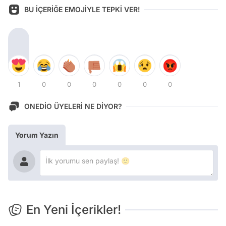
BU İÇERİĞE EMOJİYLE TEPKİ VER!
1
0
0
0
0
0
0
ONEDİO ÜYELERİ NE DİYOR?
Yorum Yazın
En Yeni İçerikler!