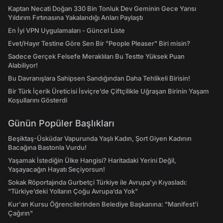
Kaptan Necati Doğan 330 Bin Tonluk Dev Geminin Gece Yarısı
Yıldırım Fırtınasına Yakalandığı Anları Paylaştı
En İyi VPN Uygulamaları - Güncel Liste
Evet/Hayır Testine Göre Sen Bir "People Pleaser" Biri misin?
Sadece Gerçek Felsefe Meraklıları Bu Testte Yüksek Puan
Alabiliyor!
Bu Davranışlara Sahipsen Sandığından Daha Tehlikeli Birisin!
Bir Türk İçerik Üreticisi İsviçre’de Çiftçilikle Uğraşan Birinin Yaşam
Koşullarını Gösterdi
Günün Popüler Başlıkları
Beşiktaş-Üsküdar Vapurunda Yaşlı Kadın, Şort Giyen Kadının
Bacağına Bastonla Vurdu!
Yaşamak İstediğin Ülke Hangisi? Haritadaki Yerini Değil,
Yaşayacağın Hayatı Seçiyorsun!
Sokak Röportajında Gurbetçi Türkiye ile Avrupa'yı Kıyasladı:
"Türkiye’deki Yolların Çoğu Avrupa’da Yok"
Kur'an Kursu Öğrencilerinden Belediye Başkanına: "Manifest’i
Çağırın"