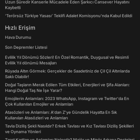
Uzun Süredir Kanserle Mücadele Eden Şarkıcı Cansever Hayatını
Kaybetti
‘Terörsüz Türkiye Yasası’ Teklifi Adalet Komisyonu'nda Kabul Edildi
Hızlı Erişim
Hava Durumu
Son Depremler Listesi
Evlilik Yıl Dönümü Sözleri! En Özel Romantik, Duygusal ve Resimli
Evlilik Yıl dönümü Mesajları
Rüyada Altın Görmek: Gerçekler de Saadetiniz de Çil Çil Altınlarda
Saklı Olabilir!
Doğal Taşların Merak Edilen Tüm Etkileri, Enerjileri ve Şifa Alanları:
Hangi Doğal Taş Ne İşe Yarar?
Emojilerin Anlamları: 2023 WhatsApp, Instagram ve Twitter'da En
Çok Kullanılan Emojiler ve Anlamları
Atasözleri ve Anlamları: A'dan Z'ye Gündelik Hayatta En Sık
Kullanılan Atasözleri ve Anlamları
Tavla Diziliş Şekli Nasıldır? Erkek Tavlası ve Kız Tavlası Diziliş Şekilleri
ve Oynama Yönleri
Tarot Kartları ve Anlamları Nelerdir? Majör ve Minör Arkana Desteleri