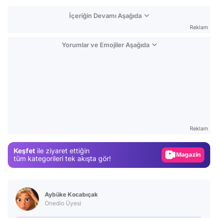
İçeriğin Devamı Aşağıda
Reklam
Yorumlar ve Emojiler Aşağıda
Video
Test
Reklam
Gündem
Keşfet
ile ziyaret ettiğin
Magazin
tüm kategorileri tek akışta gör!
Video
Test
Aybüke Kocabıçak
Onedio Üyesi