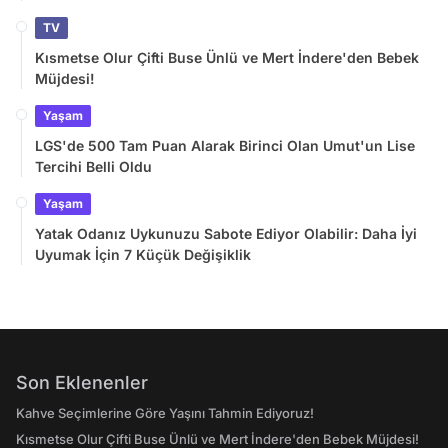
TV
Kısmetse Olur Çifti Buse Ünlü ve Mert İndere'den Bebek
Müjdesi!
Yaşam
LGS'de 500 Tam Puan Alarak Birinci Olan Umut'un Lise
Tercihi Belli Oldu
Yaşam
Yatak Odanız Uykunuzu Sabote Ediyor Olabilir: Daha İyi
Uyumak İçin 7 Küçük Değişiklik
Son Eklenenler
Kahve Seçimlerine Göre Yaşını Tahmin Ediyoruz!
Kısmetse Olur Çifti Buse Ünlü ve Mert İndere'den Bebek Müjdesi!