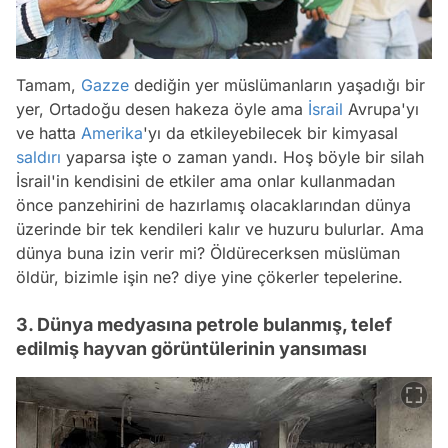
Tamam,
Gazze
dediğin yer müslümanların yaşadığı bir
yer, Ortadoğu desen hakeza öyle ama
İsrail
Avrupa'yı
ve hatta
Amerika
'yı da etkileyebilecek bir kimyasal
saldırı
yaparsa işte o zaman yandı. Hoş böyle bir silah
İsrail'in kendisini de etkiler ama onlar kullanmadan
önce panzehirini de hazırlamış olacaklarından dünya
üzerinde bir tek kendileri kalır ve huzuru bulurlar. Ama
dünya buna izin verir mi? Öldürecerksen müslüman
öldür, bizimle işin ne? diye yine çökerler tepelerine.
3. Dünya medyasına petrole bulanmış, telef
edilmiş hayvan görüntülerinin yansıması