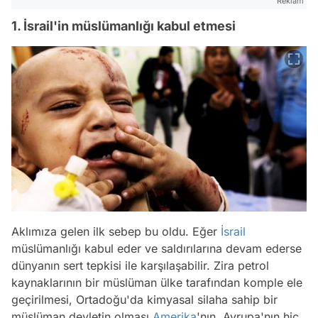
Reklam
1. İsrail'in müslümanlığı kabul etmesi
Aklımıza gelen ilk sebep bu oldu. Eğer
İsrail
müslümanlığı kabul eder ve saldırılarına devam ederse
dünyanın sert tepkisi ile karşılaşabilir. Zira petrol
kaynaklarının bir müslüman ülke tarafından komple ele
geçirilmesi, Ortadoğu'da kimyasal silaha sahip bir
müslüman devletin olması
Amerika
'nın, Avrupa'nın hiç