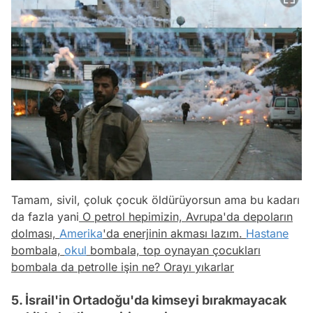
Tamam, sivil, çoluk çocuk öldürüyorsun ama bu kadarı
da fazla yani
O petrol hepimizin, Avrupa'da depoların
dolması,
Amerika
'da enerjinin akması lazım.
Hastane
bombala,
okul
bombala, top oynayan çocukları
bombala da petrolle işin ne? Orayı yıkarlar
5. İsrail'in Ortadoğu'da kimseyi bırakmayacak