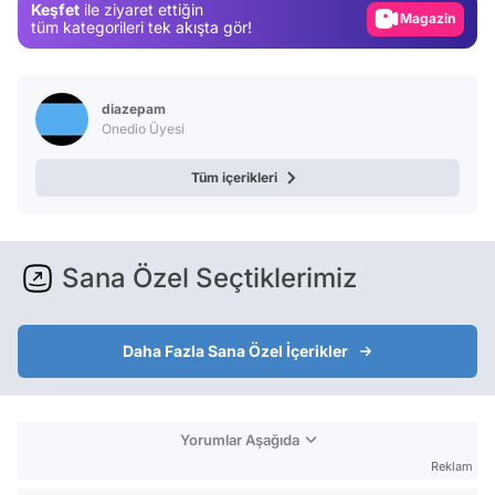
Keşfet
ile ziyaret ettiğin
Magazin
tüm kategorileri tek akışta gör!
Video
Test
diazepam
Onedio Üyesi
Tüm içerikleri
Sana Özel Seçtiklerimiz
Daha Fazla Sana Özel İçerikler
Yorumlar Aşağıda
Reklam