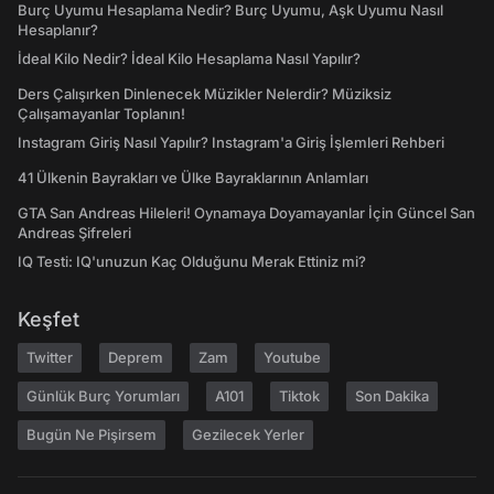
Burç Uyumu Hesaplama Nedir? Burç Uyumu, Aşk Uyumu Nasıl
Hesaplanır?
İdeal Kilo Nedir? İdeal Kilo Hesaplama Nasıl Yapılır?
Ders Çalışırken Dinlenecek Müzikler Nelerdir? Müziksiz
Çalışamayanlar Toplanın!
Instagram Giriş Nasıl Yapılır? Instagram'a Giriş İşlemleri Rehberi
41 Ülkenin Bayrakları ve Ülke Bayraklarının Anlamları
GTA San Andreas Hileleri! Oynamaya Doyamayanlar İçin Güncel San
Andreas Şifreleri
IQ Testi: IQ'unuzun Kaç Olduğunu Merak Ettiniz mi?
Keşfet
Twitter
Deprem
Zam
Youtube
Günlük Burç Yorumları
A101
Tiktok
Son Dakika
Bugün Ne Pişirsem
Gezilecek Yerler