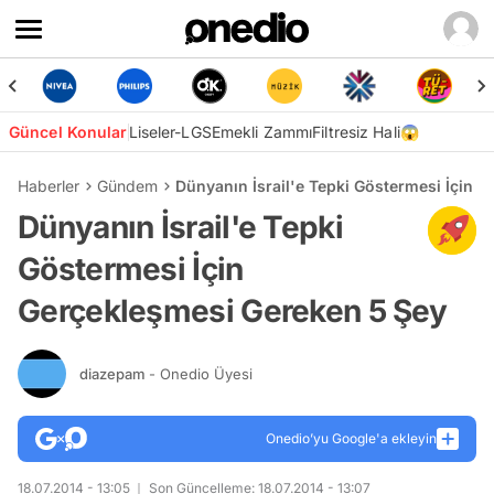
Güncel Konular
Liseler-LGS
Emekli Zammı
Filtresiz Hali😱
Haberler
Gündem
Dünyanın İsrail'e Tepki Göstermesi İçin 
Dünyanın İsrail'e Tepki
Göstermesi İçin
Gerçekleşmesi Gereken 5 Şey
diazepam
- Onedio Üyesi
Onedio’yu Google'a ekleyin
18.07.2014 - 13:05
Son Güncelleme: 18.07.2014 - 13:07