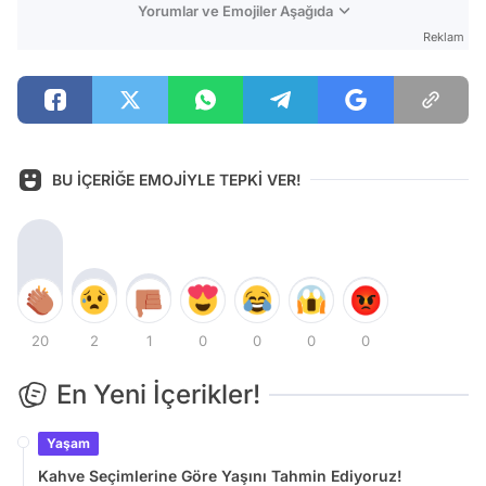
Yorumlar ve Emojiler Aşağıda
Reklam
BU İÇERİĞE EMOJİYLE TEPKİ VER!
20
2
1
0
0
0
0
En Yeni İçerikler!
Yaşam
Kahve Seçimlerine Göre Yaşını Tahmin Ediyoruz!