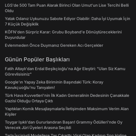
LGS'de 500 Tam Puan Alarak Birinci Olan Umut'un Lise Tercihi Belli
Oldu
Yatak Odanız Uykunuzu Sabote Ediyor Olabilir: Daha İyi Uyumak İçin
7 Küçük Değişiklik
KÖFN'den Sürpriz Karar: Grubu Boyband'e Dönüştüreceklerini
Duyurdular
Evlenmeden Önce Duymanız Gereken Acı Gerçekler
Günün Popüler Başlıkları
Fatih Altaylı'dan Erdal Beşikçioğlu'na Ağır Eleştiri: "Ulan Siz Kamu
Görevlisisiniz"
Google'ın Yapay Zeka Biriminin Başındaki Türk: Koray
Kavukçuoğlu'nu Tanıyalım!
Türk Hava Kuvvetleri'nin İlk Kadın Generalinin Dedesinin Çanakkale
Gazisi Olduğu Ortaya Çıktı
Yaptıkları Komik Mesajlaşmalarla İletişimden Maksimum Verim Alan
Kişiler
Toygar Işıklı'dan Gururlandıran Başarı! Grammy Ödülleri'nde Oy
Verecek Jüri Üyeleri Arasına Seçildi
Tarla İşçisiydi Modellere Taş Çıkarttı: Viral Olan Kadının Son Haline