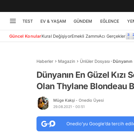
TEST
EV & YAŞAM
GÜNDEM
EĞLENCE
YE
Güncel Konular
Kural Değişiyor
Emekli Zammı
Acı Gerçekler
Haberler
Magazin
Ünlüler Dosyası
Dünyanın 
Blondeau B
Dünyanın En Güzel Kızı S
Olan Thylane Blondeau Bik
Müge Kakşi
- Onedio Üyesi
29.08.2021 - 00:51
Onedio’yu Google’da tercih edil