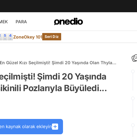
MEK
PARA
ZoneOkey 101
Seri Diz
En Güzel Kızı Seçilmişti! Şimdi 20 Yaşında Olan Thylane
ikinili Pozlarıyla Büyüledi...
eçilmişti! Şimdi 20 Yaşında
inili Pozlarıyla Büyüledi...
en kaynak olarak ekleyin