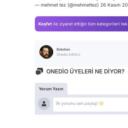
— mehmet tez (@mehmettez)
26 Kasım 20
Keşfet
ile ziyaret ettiğin
tüm kategorileri tek
Batuhan
Onedio Editörü
ONEDİO ÜYELERİ NE DİYOR?
Yorum Yazın