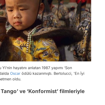
u Yi’nin hayatını anlatan 1987 yapımı ‘Son
 dalda
Oscar
ödülü kazanmıştı. Bertolucci, 'En İyi
netmen oldu.
 Tango’ ve ‘Konformist’ filmleriyle