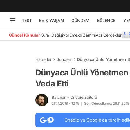
TEST
EV & YAŞAM
GÜNDEM
EĞLENCE
YE
Güncel Konular
Kural Değişiyor
Emekli Zammı
Acı Gerçekler
Haberler
Gündem
Dünyaca Ünlü Yönetmen Be
Dünyaca Ünlü Yönetmen 
Veda Etti
Batuhan
- Onedio Editörü
26.11.2018 - 12:15
Son Güncelleme: 26.11.2018 
Onedio’yu Google’da tercih edil