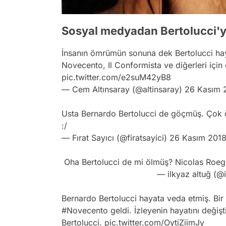
Sosyal medyadan Bertolucci'ye
İnsanın ömrümün sonuna dek Bertolucci hayr
Novecento, Il Conformista ve diğerleri için
pic.twitter.com/e2suM42yB8
— Cem Altınsaray (@altinsaray)
26 Kasım 
Usta Bernardo Bertolucci de göçmüş. Çok ö
:/
— Fırat Sayıcı (@firatsayici)
26 Kasım 201
Oha Bertolucci de mi ölmüş? Nicolas Roeg'l
— ilkyaz altuğ (@
Bernardo Bertolucci hayata veda etmiş. Bir 
#Novecento
geldi. İzleyenin hayatını değişt
Bertolucci.
pic.twitter.com/OytiZiimJy