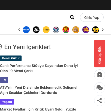
Giriş Yap
Görüş Bildir
En Yeni İçerikler!
Genel Kültür
Canlı Performansı Stüdyo Kaydından Daha İyi
Olan 10 Metal Şarkı
TV
ATV'nin Yeni Dizisinde Beklenmedik Gelişme!
Aşırı Sıcaklar Çekimleri Durdurdu
Yaşam
Market Fiyatları İçin Kritik Uyarı Geldi: Yüzde