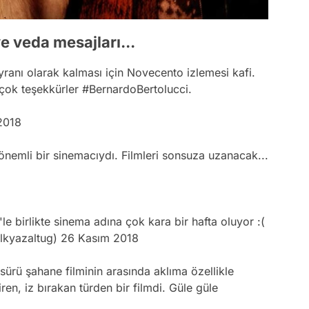
 veda mesajları...
anı olarak kalması için Novecento izlemesi kafi.
 çok teşekkürler
#BernardoBertolucci
.
2018
nemli bir sinemacıydı. Filmleri sonsuza uzanacak...
8
e birlikte sinema adına çok kara bir hafta oluyor :(
ilkyazaltug)
26 Kasım 2018
Video
sürü şahane filminin arasında aklıma özellikle
Test
iren, iz bırakan türden bir filmdi. Güle güle
Gündem