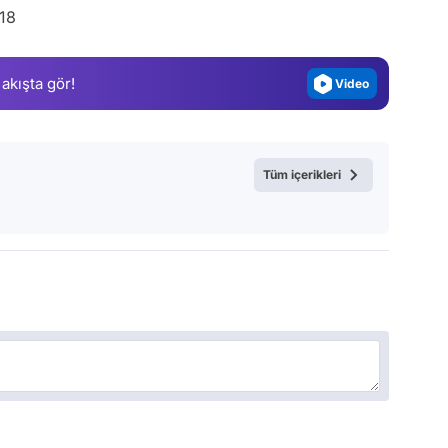
18
Magazin
Video
 akışta gör!
Test
Tüm içerikleri