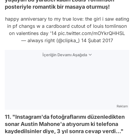
posteriyle romantik bir masaya oturmuş!
happy anniversary to my true love: the girl i saw eating
in pf changs w a cardboard cutout of louis tomlinson
on valentines day '14
pic.twitter.com/mOYkrQHHSL
— always right (@clipka_)
14 Şubat 2017
İçeriğin Devamı Aşağıda
Reklam
11. "Instagram'da fotoğraflarımı düzenledikten
sonar Austin Mahone'a atıyorum ki telefona
kaydedilsinler diye, 3 yıl sonra cevap verdi..."