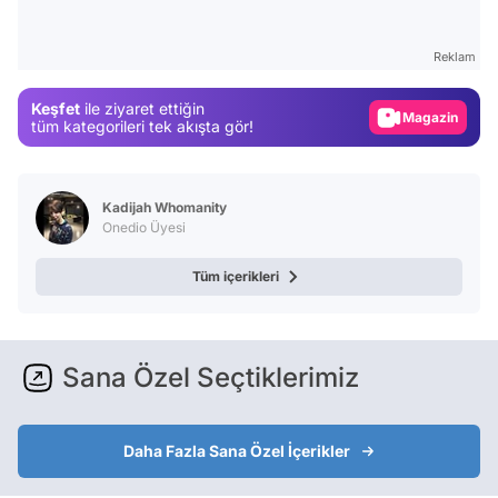
Video
Test
Reklam
Gündem
Keşfet
ile ziyaret ettiğin
Magazin
tüm kategorileri tek akışta gör!
Video
Test
Kadijah Whomanity
Onedio Üyesi
Tüm içerikleri
Sana Özel Seçtiklerimiz
Daha Fazla Sana Özel İçerikler