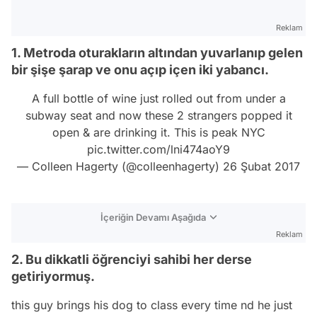
Reklam
1. Metroda oturakların altından yuvarlanıp gelen
bir şişe şarap ve onu açıp içen iki yabancı.
A full bottle of wine just rolled out from under a
subway seat and now these 2 strangers popped it
open & are drinking it. This is peak NYC
pic.twitter.com/lni474aoY9
— Colleen Hagerty (@colleenhagerty)
26 Şubat 2017
İçeriğin Devamı Aşağıda
Reklam
2. Bu dikkatli öğrenciyi sahibi her derse
getiriyormuş.
this guy brings his dog to class every time nd he just