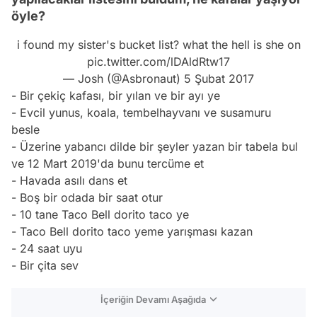
öyle?
i found my sister's bucket list? what the hell is she on
pic.twitter.com/lDAldRtw17
— Josh (@Asbronaut)
5 Şubat 2017
- Bir çekiç kafası, bir yılan ve bir
ayı
ye
- Evcil yunus, koala, tembelhayvanı ve susamuru
besle
- Üzerine yabancı dilde bir şeyler yazan bir tabela bul
ve 12 Mart 2019'da bunu tercüme et
- Havada asılı dans et
- Boş bir odada bir saat otur
- 10 tane Taco Bell dorito taco ye
- Taco Bell dorito taco yeme yarışması kazan
- 24 saat uyu
- Bir çita sev
İçeriğin Devamı Aşağıda