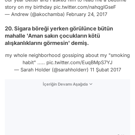
story on my birthday
pic.twitter.com/nahqgIGseF
— Andrew (@akochamba)
February 24, 2017
20. Sigara böreği yerken görülünce bütün
mahalle 'Aman sakın çocukların kötü
alışkanlıklarını görmesin' demiş.
my whole neighborhood gossiping about my "smoking
habit" .....
pic.twitter.com/EuqBMpS7YJ
— Sarah Holder (@sarahholderr)
11 Şubat 2017
İçeriğin Devamı Aşağıda