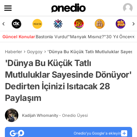
Güncel Konular
Bastonla Vurdu!
"Manyak Mısınız?"
30 Yıl Önce👀
Haberler
Goygoy
'Dünya Bu Küçük Tatlı Mutluluklar Sayesin
'Dünya Bu Küçük Tatlı
Mutluluklar Sayesinde Dönüyor'
Dedirten İçinizi Isıtacak 28
Paylaşım
Kadijah Whomanity
- Onedio Üyesi
Onedio’yu Google'a ekleyin