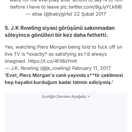
before I have to leave
pic.twitter.com/9gJyYLk6IB
— elisa (@babygirIe)
22 Şubat 2017
5. J.K Rowling siyasi görüşünü sakınmadan
söleyince gönülleri bir kez daha fethetti.
Yes, watching Piers Morgan being told to fuck off on
live TV is *exactly* as satisfying as I'd always
imagined.
https://t.co/4FII8sYmIt
— J.K. Rowling (@jk_rowling)
February 11, 2017
'Evet, Piers Morgan'a canlı yayında s**tir çekilmesi
hep hayalini kurduğum kadar tatmin ediciymiş.'
İçeriğin Devamı Aşağıda