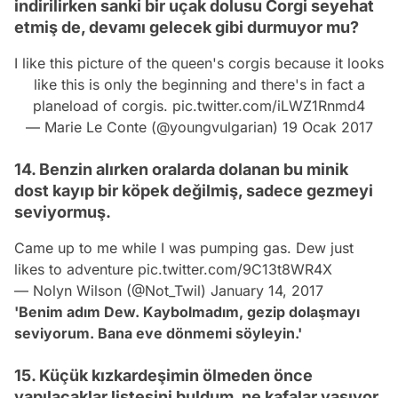
indirilirken sanki bir uçak dolusu Corgi seyehat
etmiş de, devamı gelecek gibi durmuyor mu?
I like this picture of the queen's corgis because it looks
like this is only the beginning and there's in fact a
planeload of corgis.
pic.twitter.com/iLWZ1Rnmd4
— Marie Le Conte (@youngvulgarian)
19 Ocak 2017
14. Benzin alırken oralarda dolanan bu minik
dost kayıp bir köpek değilmiş, sadece gezmeyi
seviyormuş.
Came up to me while I was pumping gas. Dew just
likes to adventure
pic.twitter.com/9C13t8WR4X
— Nolyn Wilson (@Not_Twil)
January 14, 2017
'Benim adım Dew. Kaybolmadım, gezip dolaşmayı
seviyorum. Bana eve dönmemi söyleyin.'
15. Küçük kızkardeşimin ölmeden önce
yapılacaklar listesini buldum, ne kafalar yaşıyor