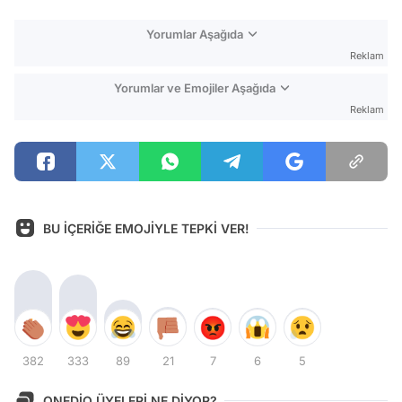
Yorumlar Aşağıda
Reklam
Yorumlar ve Emojiler Aşağıda
Reklam
BU İÇERİĞE EMOJİYLE TEPKİ VER!
382
333
89
21
7
6
5
ONEDİO ÜYELERİ NE DİYOR?