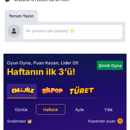
Yorum Yazın
Oyun Oyna, Puan Kazan, Lider Ol!
Şimdi Oyna
Haftanın ilk 3’ü!
Günlük
Haftalık
Aylık
Yıllık
Sıralamalar 👑
Kazanılan puan