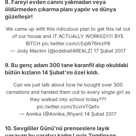
8. Fareyi evden canını yakmadan veya
öldürmeden çıkarma planı yapılır ve dünya
güzelleşir!
We came up with this ridiculous plan to get this rat out
of our house and IT ACTUALLY WORKED!!!! BYE
BITCH
pic.twitter.com/c5qW76mzP8
— Jody Mackin (@jodeball4REALZ)
17 Şubat 2017
9. Bu genç adam 300 tane karanfil alıp okuldaki
bütün kızların 14 Şubat'ını özel kıldı.
Can we just talk about how he bought over 300
carnations and handed them out to every single girl as
they walked into school today???
pic.twitter.com/ScvrxTQe1v
— Annika (@Annika_Rhyan)
14 Şubat 2017
10. Sevgililer Günü'nü prenseslere layık
yaşayan bu yaratıcı kadın Louis Tomlinson