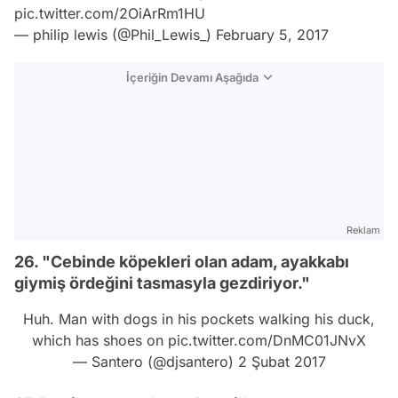
pic.twitter.com/2OiArRm1HU
— philip lewis (@Phil_Lewis_)
February 5, 2017
İçeriğin Devamı Aşağıda
Reklam
26. "Cebinde köpekleri olan adam, ayakkabı
giymiş ördeğini tasmasyla gezdiriyor."
Huh. Man with dogs in his pockets walking his duck,
which has shoes on
pic.twitter.com/DnMC01JNvX
— Santero (@djsantero)
2 Şubat 2017