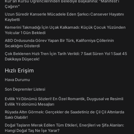
Kur'an Kursu Öğrencilerinden Belediye Başkanına: "Manifest’i
Çağırın"
Uzun Süredir Kanserle Mücadele Eden Şarkıcı Cansever Hayatını
Kaybetti
Kemerini Takmadığı İçin Uçak Kalkamadı: Küçük Çocuk Yüzünden
Yolcular 1 Gün Bekledi
ABD Ordusunda Görev Yapan Bir Türk, Kaliforniya Çöllerinin
Sıcaklığını Gösterdi
Çok Beklenen Hızlı Tren İçin Tarih Verildi: 7 Saat Süren Yol 1 Saat 45
Dakikaya Düşecek!
Hızlı Erişim
Hava Durumu
Son Depremler Listesi
Evlilik Yıl Dönümü Sözleri! En Özel Romantik, Duygusal ve Resimli
Evlilik Yıl dönümü Mesajları
Rüyada Altın Görmek: Gerçekler de Saadetiniz de Çil Çil Altınlarda
Saklı Olabilir!
Doğal Taşların Merak Edilen Tüm Etkileri, Enerjileri ve Şifa Alanları:
Hangi Doğal Taş Ne İşe Yarar?