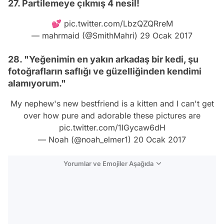
27. Partilemeye çıkmış 4 nesil!
💕
pic.twitter.com/LbzQZQRreM
— mahrmaid (@SmithMahri)
29 Ocak 2017
28. "Yeğenimin en yakın arkadaş bir kedi, şu
fotoğrafların saflığı ve güzelliğinden kendimi
alamıyorum."
My nephew's new bestfriend is a kitten and I can't get
over how pure and adorable these pictures are
pic.twitter.com/1IGycaw6dH
— Noah (@noah_elmer1)
20 Ocak 2017
Yorumlar ve Emojiler Aşağıda