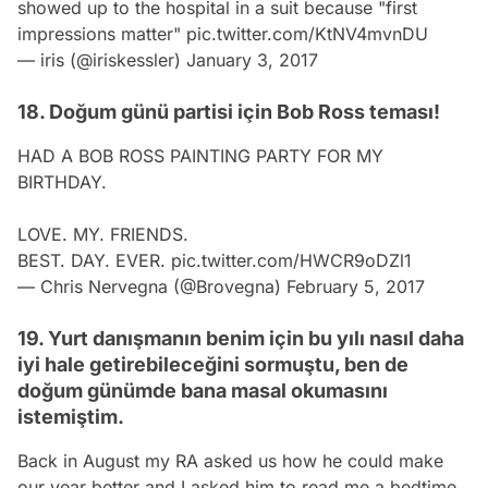
showed up to the hospital in a suit because "first
impressions matter"
pic.twitter.com/KtNV4mvnDU
— iris (@iriskessler)
January 3, 2017
18. Doğum günü partisi için Bob Ross teması!
HAD A BOB ROSS PAINTING PARTY FOR MY
BIRTHDAY.
LOVE. MY. FRIENDS.
BEST. DAY. EVER.
pic.twitter.com/HWCR9oDZl1
— Chris Nervegna (@Brovegna)
February 5, 2017
19. Yurt danışmanın benim için bu yılı nasıl daha
iyi hale getirebileceğini sormuştu, ben de
doğum günümde bana masal okumasını
istemiştim.
Back in August my RA asked us how he could make
our year better and I asked him to read me a bedtime