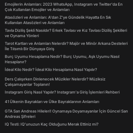
Emojilerin Anlamları: 2023 WhatsApp, Instagram ve Twitter'da En
Çok Kullanılan Emojiler ve Anlamları
Atasözleri ve Anlamları: A'dan Z'ye Gündelik Hayatta En Sık
Kullanılan Atasözleri ve Anlamları
Tavla Diziliş Şekli Nasıldır? Erkek Tavlası ve Kız Tavlası Diziliş Şekilleri
ve Oynama Yönleri
Tarot Kartları ve Anlamları Nelerdir? Majör ve Minör Arkana Desteleri
İle Tılsımlı Bir Dünyaya Giriş
Burç Uyumu Hesaplama Nedir? Burç Uyumu, Aşk Uyumu Nasıl
Hesaplanır?
İdeal Kilo Nedir? İdeal Kilo Hesaplama Nasıl Yapılır?
Ders Çalışırken Dinlenecek Müzikler Nelerdir? Müziksiz
Çalışamayanlar Toplanın!
Instagram Giriş Nasıl Yapılır? Instagram'a Giriş İşlemleri Rehberi
41 Ülkenin Bayrakları ve Ülke Bayraklarının Anlamları
GTA San Andreas Hileleri! Oynamaya Doyamayanlar İçin Güncel San
Andreas Şifreleri
IQ Testi: IQ'unuzun Kaç Olduğunu Merak Ettiniz mi?