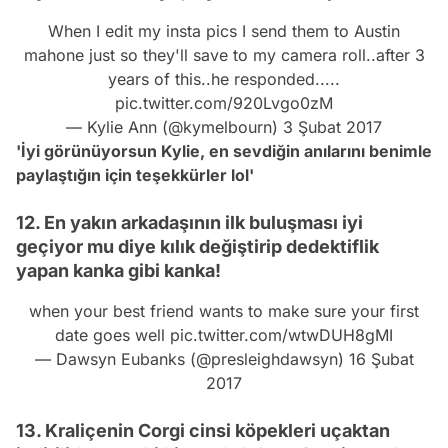
When I edit my insta pics I send them to Austin
mahone just so they'll save to my camera roll..after 3
years of this..he responded.....
pic.twitter.com/920Lvgo0zM
— Kylie Ann (@kymelbourn)
3 Şubat 2017
'İyi görünüyorsun Kylie, en sevdiğin anılarını benimle
paylaştığın için teşekkürler lol'
12. En yakın arkadaşının ilk buluşması iyi
geçiyor mu diye kılık değiştirip dedektiflik
yapan kanka gibi kanka!
when your best friend wants to make sure your first
date goes well
pic.twitter.com/wtwDUH8gMI
— Dawsyn Eubanks (@presleighdawsyn)
16 Şubat
2017
13. Kraliçenin Corgi cinsi köpekleri uçaktan