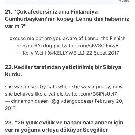
Reklam
21. "Çok afedersiniz ama Finlandiya
Cumhurbaşkanı'nın köpeği Lennu'dan haberiniz
var mı?"
excuse me but are you aware of Lennu, the Finnish
president's dog
pic.twitter.com/sBVSOiExw6
— Kelly Weill (@KELLYWEILL)
22 Şubat 2017
22. Kediler tarafından yetiştirilmiş bir Sibirya
Kurdu.
she was raised by cats when she was a puppy, now
she behaves like a cat
pic.twitter.com/G6IPjsUyj7
— cinnamon queen (@glvdengoddess)
February 20,
2017
23. "26 yıllık evlilik ve babam hala annem için
varını yoğunu ortaya döküyor Sevgililer