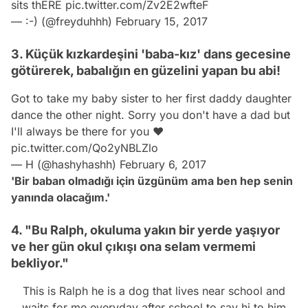
sits thERE
pic.twitter.com/Zv2E2wfteF
— :-) (@freyduhhh)
February 15, 2017
3. Küçük kızkardeşini 'baba-kız' dans gecesine
götürerek, babalığın en güzelini yapan bu abi!
Got to take my baby sister to her first daddy daughter
dance the other night. Sorry you don't have a dad but
I'll always be there for you ❤
pic.twitter.com/Qo2yNBLZlo
— H (@hashyhashh)
February 6, 2017
'Bir baban olmadığı için üzgünüm ama ben hep senin
yanında olacağım.'
4. "Bu Ralph, okuluma yakın bir yerde yaşıyor
ve her gün okul çıkışı ona selam vermemi
bekliyor."
This is Ralph he is a dog that lives near school and
waits for me everyday after school to say hi to him