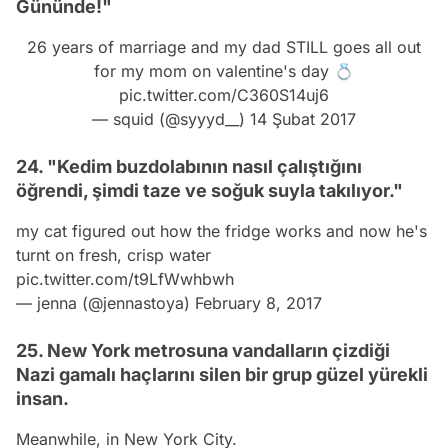
Gününde!"
26 years of marriage and my dad STILL goes all out
for my mom on valentine's day 💍
pic.twitter.com/C360S14uj6
— squid (@syyyd__)
14 Şubat 2017
24. "Kedim buzdolabının nasıl çalıştığını
öğrendi, şimdi taze ve soğuk suyla takılıyor."
my cat figured out how the fridge works and now he's
turnt on fresh, crisp water
pic.twitter.com/t9LfWwhbwh
— jenna (@jennastoya)
February 8, 2017
25. New York metrosuna vandalların çizdiği
Nazi gamalı haçlarını silen bir grup güzel yürekli
insan.
Meanwhile, in New York City.