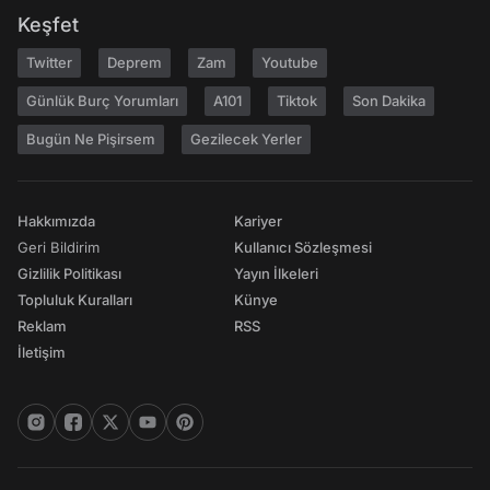
Keşfet
Twitter
Deprem
Zam
Youtube
Günlük Burç Yorumları
A101
Tiktok
Son Dakika
Bugün Ne Pişirsem
Gezilecek Yerler
Hakkımızda
Kariyer
Geri Bildirim
Kullanıcı Sözleşmesi
Gizlilik Politikası
Yayın İlkeleri
Topluluk Kuralları
Künye
Reklam
RSS
İletişim