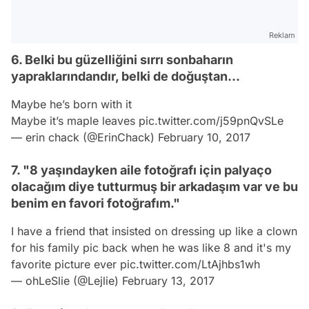
Reklam
6. Belki bu güzelliğini sırrı sonbaharın
yapraklarındandır, belki de doğuştan...
Maybe he’s born with it
Maybe it’s maple leaves
pic.twitter.com/j59pnQvSLe
— erin chack (@ErinChack)
February 10, 2017
7. "8 yaşındayken aile fotoğrafı için palyaço
olacağım diye tutturmuş bir arkadaşım var ve bu
benim en favori fotoğrafım."
I have a friend that insisted on dressing up like a clown
for his family pic back when he was like 8 and it's my
favorite picture ever
pic.twitter.com/LtAjhbs1wh
— ohLeSlie (@Lejlie)
February 13, 2017