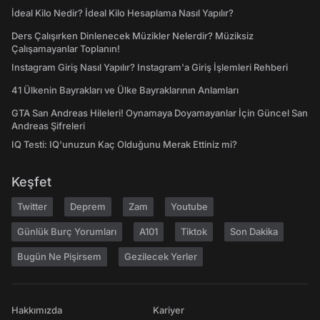
İdeal Kilo Nedir? İdeal Kilo Hesaplama Nasıl Yapılır?
Ders Çalışırken Dinlenecek Müzikler Nelerdir? Müziksiz
Çalışamayanlar Toplanın!
Instagram Giriş Nasıl Yapılır? Instagram'a Giriş İşlemleri Rehberi
41 Ülkenin Bayrakları ve Ülke Bayraklarının Anlamları
GTA San Andreas Hileleri! Oynamaya Doyamayanlar İçin Güncel San
Andreas Şifreleri
IQ Testi: IQ'unuzun Kaç Olduğunu Merak Ettiniz mi?
Keşfet
Twitter
Deprem
Zam
Youtube
Günlük Burç Yorumları
A101
Tiktok
Son Dakika
Bugün Ne Pişirsem
Gezilecek Yerler
Hakkımızda
Kariyer