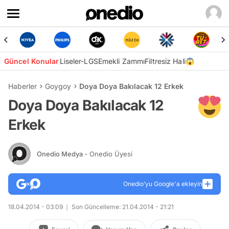
Güncel Konular
Liseler-LGS
Emekli Zammı
Filtresiz Hali😱
Haberler
Goygoy
Doya Doya Bakılacak 12 Erkek
Doya Doya Bakılacak 12
Erkek
Onedio Medya
- Onedio Üyesi
Onedio’yu Google'a ekleyin
18.04.2014 - 03:09
Son Güncelleme: 21.04.2014 - 21:21