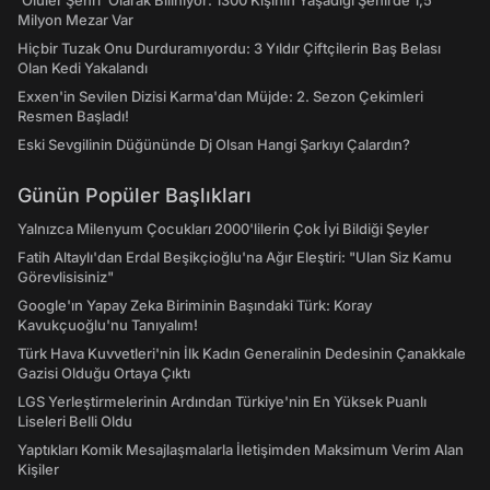
'Ölüler Şehri' Olarak Biliniyor: 1300 Kişinin Yaşadığı Şehirde 1,5
Milyon Mezar Var
Hiçbir Tuzak Onu Durduramıyordu: 3 Yıldır Çiftçilerin Baş Belası
Olan Kedi Yakalandı
Exxen'in Sevilen Dizisi Karma'dan Müjde: 2. Sezon Çekimleri
Resmen Başladı!
Eski Sevgilinin Düğününde Dj Olsan Hangi Şarkıyı Çalardın?
Günün Popüler Başlıkları
Yalnızca Milenyum Çocukları 2000'lilerin Çok İyi Bildiği Şeyler
Fatih Altaylı'dan Erdal Beşikçioğlu'na Ağır Eleştiri: "Ulan Siz Kamu
Görevlisisiniz"
Google'ın Yapay Zeka Biriminin Başındaki Türk: Koray
Kavukçuoğlu'nu Tanıyalım!
Türk Hava Kuvvetleri'nin İlk Kadın Generalinin Dedesinin Çanakkale
Gazisi Olduğu Ortaya Çıktı
LGS Yerleştirmelerinin Ardından Türkiye'nin En Yüksek Puanlı
Liseleri Belli Oldu
Yaptıkları Komik Mesajlaşmalarla İletişimden Maksimum Verim Alan
Kişiler