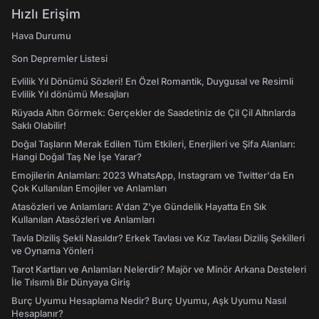
Hızlı Erişim
Hava Durumu
Son Depremler Listesi
Evlilik Yıl Dönümü Sözleri! En Özel Romantik, Duygusal ve Resimli
Evlilik Yıl dönümü Mesajları
Rüyada Altın Görmek: Gerçekler de Saadetiniz de Çil Çil Altınlarda
Saklı Olabilir!
Doğal Taşların Merak Edilen Tüm Etkileri, Enerjileri ve Şifa Alanları:
Hangi Doğal Taş Ne İşe Yarar?
Emojilerin Anlamları: 2023 WhatsApp, Instagram ve Twitter'da En
Çok Kullanılan Emojiler ve Anlamları
Atasözleri ve Anlamları: A'dan Z'ye Gündelik Hayatta En Sık
Kullanılan Atasözleri ve Anlamları
Tavla Diziliş Şekli Nasıldır? Erkek Tavlası ve Kız Tavlası Diziliş Şekilleri
ve Oynama Yönleri
Tarot Kartları ve Anlamları Nelerdir? Majör ve Minör Arkana Desteleri
İle Tılsımlı Bir Dünyaya Giriş
Burç Uyumu Hesaplama Nedir? Burç Uyumu, Aşk Uyumu Nasıl
Hesaplanır?