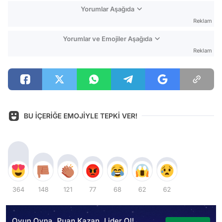
Yorumlar Aşağıda
Reklam
Yorumlar ve Emojiler Aşağıda
Reklam
BU İÇERİĞE EMOJİYLE TEPKİ VER!
364
148
121
77
68
62
62
Oyun Oyna, Puan Kazan, Lider Ol!