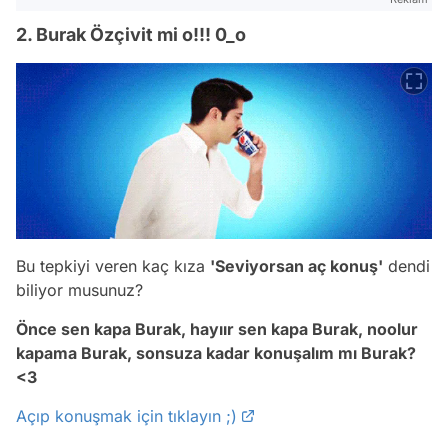
2. Burak Özçivit mi o!!! 0_o
Bu tepkiyi veren kaç kıza
'Seviyorsan aç konuş'
dendi
biliyor musunuz?
Önce sen kapa Burak, hayıır sen kapa Burak, noolur
kapama Burak, sonsuza kadar konuşalım mı Burak?
<3
Açıp konuşmak için tıklayın ;)