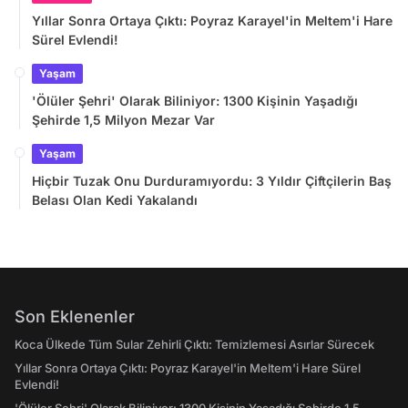
Yıllar Sonra Ortaya Çıktı: Poyraz Karayel'in Meltem'i Hare
Sürel Evlendi!
Yaşam
'Ölüler Şehri' Olarak Biliniyor: 1300 Kişinin Yaşadığı
Şehirde 1,5 Milyon Mezar Var
Yaşam
Hiçbir Tuzak Onu Durduramıyordu: 3 Yıldır Çiftçilerin Baş
Belası Olan Kedi Yakalandı
Son Eklenenler
Koca Ülkede Tüm Sular Zehirli Çıktı: Temizlemesi Asırlar Sürecek
Yıllar Sonra Ortaya Çıktı: Poyraz Karayel'in Meltem'i Hare Sürel
Evlendi!