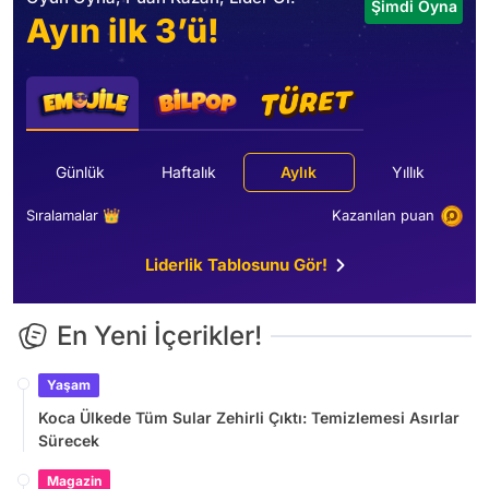
Şimdi Oyna
Ayın ilk 3’ü!
Günlük
Haftalık
Aylık
Yıllık
Sıralamalar 👑
Kazanılan puan
Liderlik Tablosunu Gör!
En Yeni İçerikler!
Yaşam
Koca Ülkede Tüm Sular Zehirli Çıktı: Temizlemesi Asırlar
Sürecek
Magazin