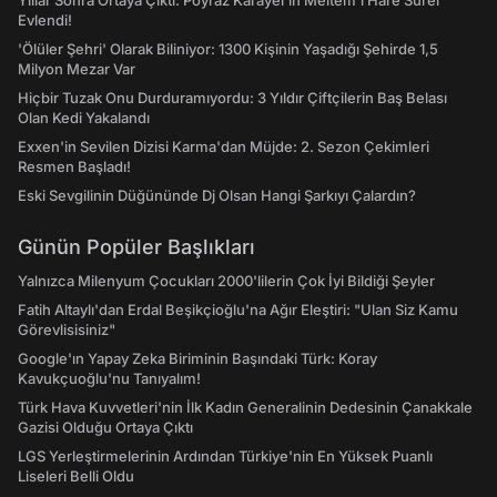
Yıllar Sonra Ortaya Çıktı: Poyraz Karayel'in Meltem'i Hare Sürel
Evlendi!
'Ölüler Şehri' Olarak Biliniyor: 1300 Kişinin Yaşadığı Şehirde 1,5
Milyon Mezar Var
Hiçbir Tuzak Onu Durduramıyordu: 3 Yıldır Çiftçilerin Baş Belası
Olan Kedi Yakalandı
Exxen'in Sevilen Dizisi Karma'dan Müjde: 2. Sezon Çekimleri
Resmen Başladı!
Eski Sevgilinin Düğününde Dj Olsan Hangi Şarkıyı Çalardın?
Günün Popüler Başlıkları
Yalnızca Milenyum Çocukları 2000'lilerin Çok İyi Bildiği Şeyler
Fatih Altaylı'dan Erdal Beşikçioğlu'na Ağır Eleştiri: "Ulan Siz Kamu
Görevlisisiniz"
Google'ın Yapay Zeka Biriminin Başındaki Türk: Koray
Kavukçuoğlu'nu Tanıyalım!
Türk Hava Kuvvetleri'nin İlk Kadın Generalinin Dedesinin Çanakkale
Gazisi Olduğu Ortaya Çıktı
LGS Yerleştirmelerinin Ardından Türkiye'nin En Yüksek Puanlı
Liseleri Belli Oldu