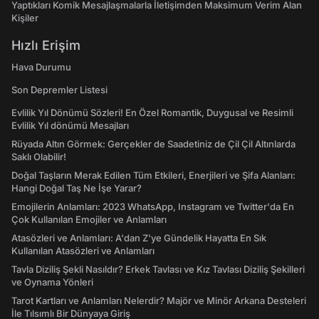
Yaptıkları Komik Mesajlaşmalarla İletişimden Maksimum Verim Alan
Kişiler
Hızlı Erişim
Hava Durumu
Son Depremler Listesi
Evlilik Yıl Dönümü Sözleri! En Özel Romantik, Duygusal ve Resimli
Evlilik Yıl dönümü Mesajları
Rüyada Altın Görmek: Gerçekler de Saadetiniz de Çil Çil Altınlarda
Saklı Olabilir!
Doğal Taşların Merak Edilen Tüm Etkileri, Enerjileri ve Şifa Alanları:
Hangi Doğal Taş Ne İşe Yarar?
Emojilerin Anlamları: 2023 WhatsApp, Instagram ve Twitter'da En
Çok Kullanılan Emojiler ve Anlamları
Atasözleri ve Anlamları: A'dan Z'ye Gündelik Hayatta En Sık
Kullanılan Atasözleri ve Anlamları
Tavla Diziliş Şekli Nasıldır? Erkek Tavlası ve Kız Tavlası Diziliş Şekilleri
ve Oynama Yönleri
Tarot Kartları ve Anlamları Nelerdir? Majör ve Minör Arkana Desteleri
İle Tılsımlı Bir Dünyaya Giriş