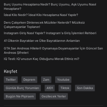
Burç Uyumu Hesaplama Nedir? Burç Uyumu, Aşk Uyumu Nasıl
Hesaplanır?
İdeal Kilo Nedir? İdeal Kilo Hesaplama Nasıl Yapılır?
Ders Çalışırken Dinlenecek Müzikler Nelerdir? Müziksiz
Çalışamayanlar Toplanın!
Instagram Giriş Nasıl Yapılır? Instagram'a Giriş İşlemleri Rehberi
41 Ülkenin Bayrakları ve Ülke Bayraklarının Anlamları
GTA San Andreas Hileleri! Oynamaya Doyamayanlar İçin Güncel San
Andreas Şifreleri
IQ Testi: IQ'unuzun Kaç Olduğunu Merak Ettiniz mi?
Keşfet
Twitter
Deprem
Zam
Youtube
Günlük Burç Yorumları
A101
Tiktok
Son Dakika
Bugün Ne Pişirsem
Gezilecek Yerler