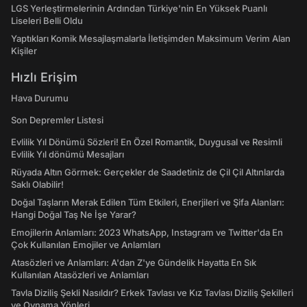
LGS Yerleştirmelerinin Ardından Türkiye'nin En Yüksek Puanlı
Liseleri Belli Oldu
Yaptıkları Komik Mesajlaşmalarla İletişimden Maksimum Verim Alan
Kişiler
Hızlı Erişim
Hava Durumu
Son Depremler Listesi
Evlilik Yıl Dönümü Sözleri! En Özel Romantik, Duygusal ve Resimli
Evlilik Yıl dönümü Mesajları
Rüyada Altın Görmek: Gerçekler de Saadetiniz de Çil Çil Altınlarda
Saklı Olabilir!
Doğal Taşların Merak Edilen Tüm Etkileri, Enerjileri ve Şifa Alanları:
Hangi Doğal Taş Ne İşe Yarar?
Emojilerin Anlamları: 2023 WhatsApp, Instagram ve Twitter'da En
Çok Kullanılan Emojiler ve Anlamları
Atasözleri ve Anlamları: A'dan Z'ye Gündelik Hayatta En Sık
Kullanılan Atasözleri ve Anlamları
Tavla Diziliş Şekli Nasıldır? Erkek Tavlası ve Kız Tavlası Diziliş Şekilleri
ve Oynama Yönleri