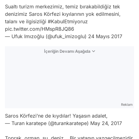
Sualtı turizm merkezimiz, temiz bırakabildiğiz tek
denizimiz Saros Körfezi kıyılarının yok edilmesini,
talanı ve ilgisizliği
#KabulEtmiyoruz
pic.twitter.com/HMspR8JQ86
— Ufuk Imızoğlu (@ufuk_imizoglu)
24 Mayıs 2017
İçeriğin Devamı Aşağıda
Reklam
Saros Körfezi’ne de kıydılar! Yaşasın adalet,
— Turan karatepe (@turankaratepe)
May 24, 2017
Toprak, orman, su, deniz... Bir vatanın vazgeçilmezidir.