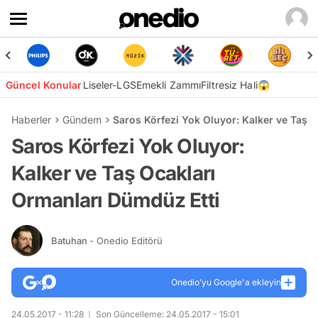
Güncel Konular
Liseler-LGS
Emekli Zammı
Filtresiz Hali😱
Haberler
Gündem
Saros Körfezi Yok Oluyor: Kalker ve Taş 
Saros Körfezi Yok Oluyor:
Kalker ve Taş Ocakları
Ormanları Dümdüz Etti
Batuhan
- Onedio Editörü
Onedio’yu Google'a ekleyin
24.05.2017 - 11:28
Son Güncelleme: 24.05.2017 - 15:01