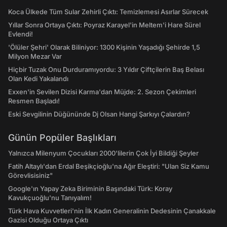
Koca Ülkede Tüm Sular Zehirli Çıktı: Temizlemesi Asırlar Sürecek
Yıllar Sonra Ortaya Çıktı: Poyraz Karayel'in Meltem'i Hare Sürel
Evlendi!
'Ölüler Şehri' Olarak Biliniyor: 1300 Kişinin Yaşadığı Şehirde 1,5
Milyon Mezar Var
Hiçbir Tuzak Onu Durduramıyordu: 3 Yıldır Çiftçilerin Baş Belası
Olan Kedi Yakalandı
Exxen'in Sevilen Dizisi Karma'dan Müjde: 2. Sezon Çekimleri
Resmen Başladı!
Eski Sevgilinin Düğününde Dj Olsan Hangi Şarkıyı Çalardın?
Günün Popüler Başlıkları
Yalnızca Milenyum Çocukları 2000'lilerin Çok İyi Bildiği Şeyler
Fatih Altaylı'dan Erdal Beşikçioğlu'na Ağır Eleştiri: "Ulan Siz Kamu
Görevlisisiniz"
Google'ın Yapay Zeka Biriminin Başındaki Türk: Koray
Kavukçuoğlu'nu Tanıyalım!
Türk Hava Kuvvetleri'nin İlk Kadın Generalinin Dedesinin Çanakkale
Gazisi Olduğu Ortaya Çıktı