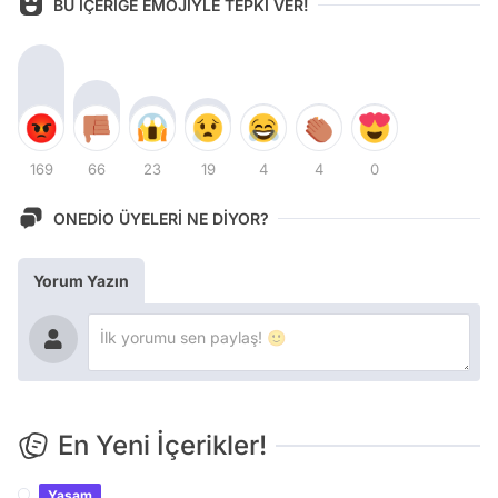
BU İÇERİĞE EMOJİYLE TEPKİ VER!
169
66
23
19
4
4
0
ONEDİO ÜYELERİ NE DİYOR?
Yorum Yazın
En Yeni İçerikler!
Yaşam