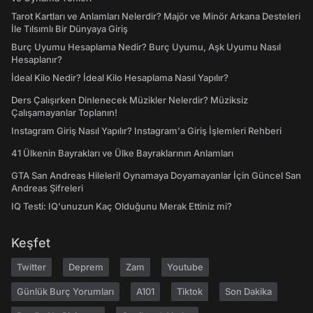
Tarot Kartları ve Anlamları Nelerdir? Majör ve Minör Arkana Desteleri
İle Tılsımlı Bir Dünyaya Giriş
Burç Uyumu Hesaplama Nedir? Burç Uyumu, Aşk Uyumu Nasıl
Hesaplanır?
İdeal Kilo Nedir? İdeal Kilo Hesaplama Nasıl Yapılır?
Ders Çalışırken Dinlenecek Müzikler Nelerdir? Müziksiz
Çalışamayanlar Toplanın!
Instagram Giriş Nasıl Yapılır? Instagram'a Giriş İşlemleri Rehberi
41 Ülkenin Bayrakları ve Ülke Bayraklarının Anlamları
GTA San Andreas Hileleri! Oynamaya Doyamayanlar İçin Güncel San
Andreas Şifreleri
IQ Testi: IQ'unuzun Kaç Olduğunu Merak Ettiniz mi?
Keşfet
Twitter
Deprem
Zam
Youtube
Günlük Burç Yorumları
A101
Tiktok
Son Dakika