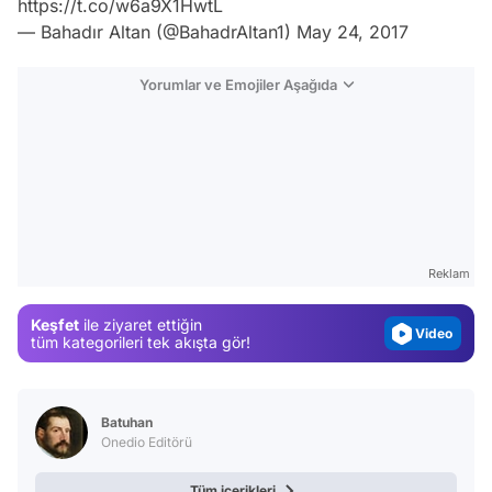
https://t.co/w6a9X1HwtL
— Bahadır Altan (@BahadrAltan1)
May 24, 2017
Yorumlar ve Emojiler Aşağıda
Video
Test
Gündem
Magazin
Reklam
Video
Keşfet
ile ziyaret ettiğin
Test
tüm kategorileri tek akışta gör!
Batuhan
Onedio Editörü
Tüm içerikleri