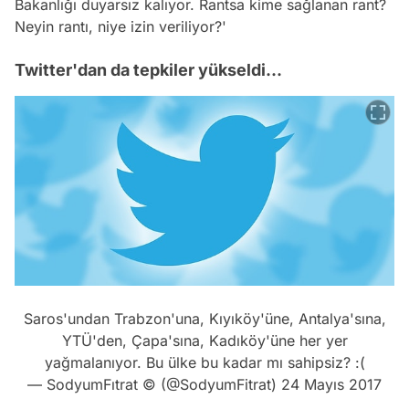
Bakanlığı duyarsız kalıyor. Rantsa kime sağlanan rant?
Neyin rantı, niye izin veriliyor?'
Twitter'dan da tepkiler yükseldi...
Saros'undan Trabzon'una, Kıyıköy'üne, Antalya'sına,
YTÜ'den, Çapa'sına, Kadıköy'üne her yer
yağmalanıyor. Bu ülke bu kadar mı sahipsiz? :(
— SodyumFıtrat ©️ (@SodyumFitrat)
24 Mayıs 2017