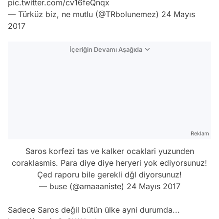
pic.twitter.com/cv16feQnqx
— Türküz biz, ne mutlu (@TRbolunemez)
24 Mayıs
2017
İçeriğin Devamı Aşağıda
Reklam
Saros korfezi tas ve kalker ocaklari yuzunden
coraklasmis. Para diye diye heryeri yok ediyorsunuz!
Çed raporu bile gerekli dğl diyorsunuz!
— buse (@amaaaniste)
24 Mayıs 2017
Sadece Saros değil bütün ülke ayni durumda...