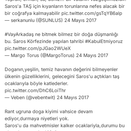
Saros'a TAŞ için kıyanların torunlarına nefes alacak bir
bir coğrafya kalmayabilir
pic.twitter.com/gsTqYB6alp
— serkanunlu (@SUNLUS)
24 Mayıs 2017
#VayArkadaş
ne bitmek bilmez bir doğa düşmanlığı
bu. Saros Körfezinde yapılan tahribi
#KabulEtmiyoruz
pic.twitter.com/pJGao2WUeX
— Margo Torus (@MargoTorus)
24 Mayıs 2017
Doganın,yeşilin, temiz havanın değerini bilmeyenler
ülkenin güzelliklerini, gelecegini Saros'u açtıkları taş
ocaklarıyla böyle katlederler.
pic.twitter.com/DhC6LoiThr
— Veben (@vebentwit)
24 Mayıs 2017
Rant ugruna doga kiyimi vahsice devam
ediyor,durmaya niyetleri yok.
Saros'u da mahvetmisler kalker ocaklariyla,durumu bu