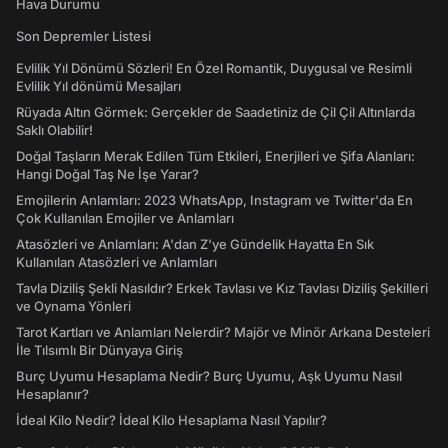
Hava Durumu
Son Depremler Listesi
Evlilik Yıl Dönümü Sözleri! En Özel Romantik, Duygusal ve Resimli
Evlilik Yıl dönümü Mesajları
Rüyada Altın Görmek: Gerçekler de Saadetiniz de Çil Çil Altınlarda
Saklı Olabilir!
Doğal Taşların Merak Edilen Tüm Etkileri, Enerjileri ve Şifa Alanları:
Hangi Doğal Taş Ne İşe Yarar?
Emojilerin Anlamları: 2023 WhatsApp, Instagram ve Twitter'da En
Çok Kullanılan Emojiler ve Anlamları
Atasözleri ve Anlamları: A'dan Z'ye Gündelik Hayatta En Sık
Kullanılan Atasözleri ve Anlamları
Tavla Diziliş Şekli Nasıldır? Erkek Tavlası ve Kız Tavlası Diziliş Şekilleri
ve Oynama Yönleri
Tarot Kartları ve Anlamları Nelerdir? Majör ve Minör Arkana Desteleri
İle Tılsımlı Bir Dünyaya Giriş
Burç Uyumu Hesaplama Nedir? Burç Uyumu, Aşk Uyumu Nasıl
Hesaplanır?
İdeal Kilo Nedir? İdeal Kilo Hesaplama Nasıl Yapılır?