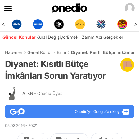
Güncel Konular
Kural Değişiyor
Emekli Zammı
Acı Gerçekler
Haberler
Genel Kültür
Bilim
Diyanet: Kısıtlı Bütçe İmkânları
Diyanet: Kısıtlı Bütçe
İmkânları Sorun Yaratıyor
ATKN
- Onedio Üyesi
Onedio’yu Google'a ekleyin
05.03.2016 - 20:21