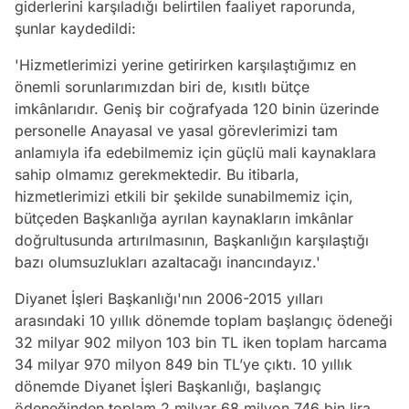
giderlerini karşıladığı belirtilen faaliyet raporunda,
şunlar kaydedildi:
'Hizmetlerimizi yerine getirirken karşılaştığımız en
önemli sorunlarımızdan biri de, kısıtlı bütçe
imkânlarıdır. Geniş bir coğrafyada 120 binin üzerinde
personelle Anayasal ve yasal görevlerimizi tam
anlamıyla ifa edebilmemiz için güçlü mali kaynaklara
sahip olmamız gerekmektedir. Bu itibarla,
hizmetlerimizi etkili bir şekilde sunabilmemiz için,
bütçeden Başkanlığa ayrılan kaynakların imkânlar
doğrultusunda artırılmasının, Başkanlığın karşılaştığı
bazı olumsuzlukları azaltacağı inancındayız.'
Diyanet İşleri Başkanlığı'nın 2006-2015 yılları
arasındaki 10 yıllık dönemde toplam başlangıç ödeneği
32 milyar 902 milyon 103 bin TL iken toplam harcama
34 milyar 970 milyon 849 bin TL’ye çıktı. 10 yıllık
dönemde Diyanet İşleri Başkanlığı, başlangıç
ödeneğinden toplam 2 milyar 68 milyon 746 bin lira