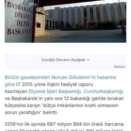
İçeriğin Devamı Aşağıda
Reklam
BirGün gazetesinden Nurcan Gökdemir'in haberine
göre
2015 yılına ilişkin faaliyet raporu
hazırlayan
Diyanet İşleri Başkanlığı
,
Cumhurbaşkanlığı
ve Başbakanlık’ın yanı sıra 12 bakanlığı geride bırakan
bütçesine karşın 'bütçe imkânlarının kısıtlı olmasının
sorun yarattığını' belirtti.
2016’nın ilk ayında 687 milyon 894 bin liralık harcama
yapan Diyanet’e geçen yılki 5 milyar 700 milyon liralık