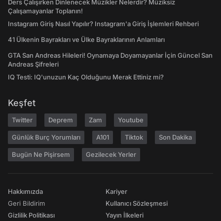
Ders Çalışırken Dinlenecek Müzikler Nelerdir? Müziksiz
Çalışamayanlar Toplanın!
Instagram Giriş Nasıl Yapılır? Instagram'a Giriş İşlemleri Rehberi
41 Ülkenin Bayrakları ve Ülke Bayraklarının Anlamları
GTA San Andreas Hileleri! Oynamaya Doyamayanlar İçin Güncel San
Andreas Şifreleri
IQ Testi: IQ'unuzun Kaç Olduğunu Merak Ettiniz mi?
Keşfet
Twitter
Deprem
Zam
Youtube
Günlük Burç Yorumları
A101
Tiktok
Son Dakika
Bugün Ne Pişirsem
Gezilecek Yerler
Hakkımızda
Kariyer
Geri Bildirim
Kullanıcı Sözleşmesi
Gizlilik Politikası
Yayın İlkeleri