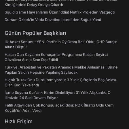
Kimliğindeki Detay Ortaya Çıkardı
Squid Game Hayranlarını Üzen İddia! Netflix Projeden Vazgeçti
Dursun Özbek'in Veda Davetine Icardi'den Soğuk Yanıt
Günün Popüler Başlıkları
İlk Anket Sonucu: YENİ Parti'nin Oy Oranı Belli Oldu, CHP Barajın
Altına Düştü!
Hasan Can Kaya’nın Konuşanlar Programına Katılan Seyirci
Gözaltına Alınıp Sınır Dışı Edildi
Türkiye, Arabistan ve Pakistan Arasında Mekke Anlaşması: Birine
Yapılan Saldırı Hepsine Yapılmış Sayılacak
Hiçbir Tuzak Onu Durduramıyordu: 3 Yıldır Çiftçilerin Baş Belası
Olan Kedi Yakalandı
İçme Suyuna Kur'an-ı Kerim Dinletiliyor: 31 Yıllık Alışkanlık, O
İlimizde 24 Saat Devam Ediyor
Fatih Altaylı’dan Çok Konuşulacak İddia: ROK İtirafçı Oldu Cem
Küçük’ün Adını Verdi
Hızlı Erişim