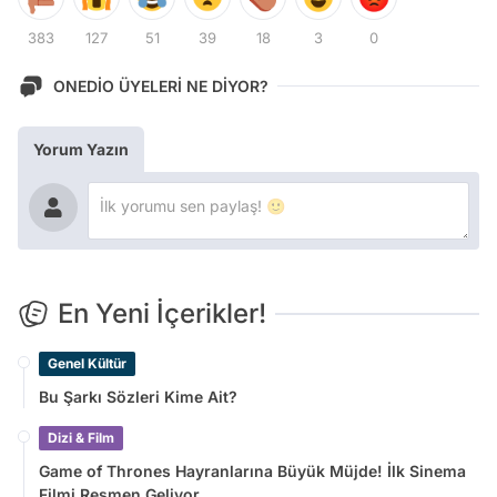
383
127
51
39
18
3
0
ONEDİO ÜYELERİ NE DİYOR?
Yorum Yazın
En Yeni İçerikler!
Genel Kültür
Bu Şarkı Sözleri Kime Ait?
Dizi & Film
Game of Thrones Hayranlarına Büyük Müjde! İlk Sinema
Filmi Resmen Geliyor