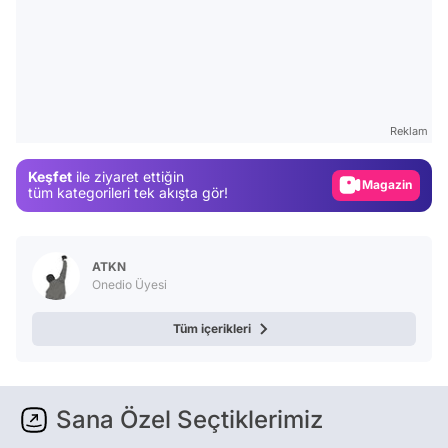
Video
Test
Reklam
Gündem
Keşfet
ile ziyaret ettiğin
Magazin
tüm kategorileri tek akışta gör!
Video
Test
ATKN
Onedio Üyesi
Tüm içerikleri
Sana Özel Seçtiklerimiz