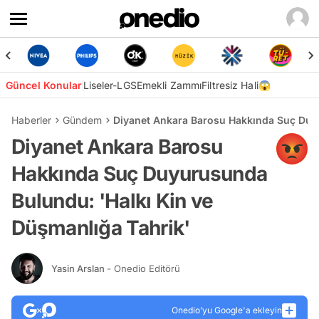
Güncel Konular
Liseler-LGS
Emekli Zammı
Filtresiz Hali😱
Haberler
Gündem
Diyanet Ankara Barosu Hakkında Suç Duyu
Diyanet Ankara Barosu
Hakkında Suç Duyurusunda
Bulundu: 'Halkı Kin ve
Düşmanlığa Tahrik'
Yasin Arslan
- Onedio Editörü
Onedio’yu Google'a ekleyin