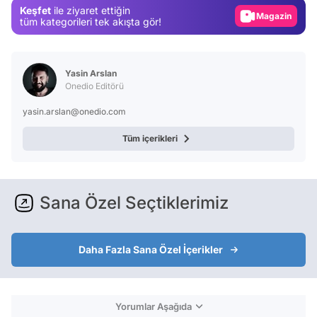
Keşfet
ile ziyaret ettiğin
Magazin
tüm kategorileri tek akışta gör!
Video
Test
Yasin Arslan
Onedio Editörü
yasin.arslan@onedio.com
Tüm içerikleri
Sana Özel Seçtiklerimiz
Daha Fazla Sana Özel İçerikler
Yorumlar Aşağıda