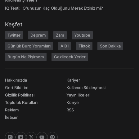
Andreas Şifreleri
IQ Testi: IQ'unuzun Kaç Olduğunu Merak Ettiniz mi?
Keşfet
Twitter
Deprem
Zam
Youtube
Günlük Burç Yorumları
A101
Tiktok
Son Dakika
Bugün Ne Pişirsem
Gezilecek Yerler
Hakkımızda
Kariyer
Geri Bildirim
Kullanıcı Sözleşmesi
Gizlilik Politikası
Yayın İlkeleri
Topluluk Kuralları
Künye
Reklam
RSS
İletişim