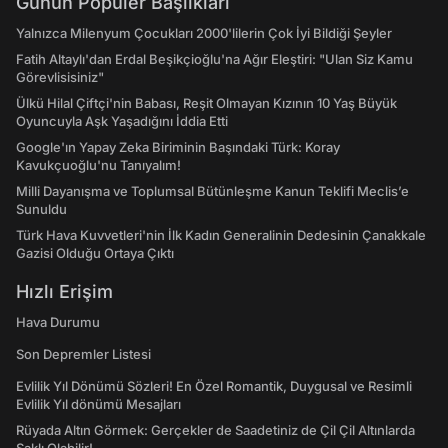
Günün Popüler Başlıkları
Yalnızca Milenyum Çocukları 2000'lilerin Çok İyi Bildiği Şeyler
Fatih Altaylı'dan Erdal Beşikçioğlu'na Ağır Eleştiri: "Ulan Siz Kamu
Görevlisisiniz"
Ülkü Hilal Çiftçi'nin Babası, Reşit Olmayan Kızının 10 Yaş Büyük
Oyuncuyla Aşk Yaşadığını İddia Etti
Google'ın Yapay Zeka Biriminin Başındaki Türk: Koray
Kavukçuoğlu'nu Tanıyalım!
Milli Dayanışma ve Toplumsal Bütünleşme Kanun Teklifi Meclis’e
Sunuldu
Türk Hava Kuvvetleri'nin İlk Kadın Generalinin Dedesinin Çanakkale
Gazisi Olduğu Ortaya Çıktı
Hızlı Erişim
Hava Durumu
Son Depremler Listesi
Evlilik Yıl Dönümü Sözleri! En Özel Romantik, Duygusal ve Resimli
Evlilik Yıl dönümü Mesajları
Rüyada Altın Görmek: Gerçekler de Saadetiniz de Çil Çil Altınlarda