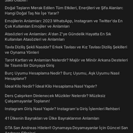
Saklı Olabilir!
Doğal Taşların Merak Edilen Tüm Etkileri, Enerjileri ve Şifa Alanları:
Hangi Doğal Taş Ne İşe Yarar?
Emojilerin Anlamları: 2023 WhatsApp, Instagram ve Twitter'da En
Çok Kullanılan Emojiler ve Anlamları
Atasözleri ve Anlamları: A'dan Z'ye Gündelik Hayatta En Sık
Kullanılan Atasözleri ve Anlamları
Tavla Diziliş Şekli Nasıldır? Erkek Tavlası ve Kız Tavlası Diziliş Şekilleri
ve Oynama Yönleri
Tarot Kartları ve Anlamları Nelerdir? Majör ve Minör Arkana Desteleri
İle Tılsımlı Bir Dünyaya Giriş
Burç Uyumu Hesaplama Nedir? Burç Uyumu, Aşk Uyumu Nasıl
Hesaplanır?
İdeal Kilo Nedir? İdeal Kilo Hesaplama Nasıl Yapılır?
Ders Çalışırken Dinlenecek Müzikler Nelerdir? Müziksiz
Çalışamayanlar Toplanın!
Instagram Giriş Nasıl Yapılır? Instagram'a Giriş İşlemleri Rehberi
41 Ülkenin Bayrakları ve Ülke Bayraklarının Anlamları
GTA San Andreas Hileleri! Oynamaya Doyamayanlar İçin Güncel San