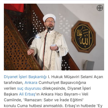
Diyanet İşleri Başkanlığı
I. Hukuk Müşaviri Selami Açan
tarafından,
Ankara
Cumhuriyet Başsavcılığına
verilen
suç duyurusu
dilekçesinde, Diyanet İşleri
Başkanı
Ali Erbaş
'ın Ankara Hacı Bayram-ı Veli
Camiinde, 'Ramazan: Sabır ve İrade Eğitimi'
konulu Cuma hutbesi anımsatıldı. Erbaş'ın hutbede 'Ey