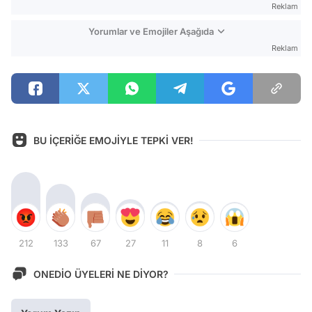
Reklam
Yorumlar ve Emojiler Aşağıda
Reklam
BU İÇERİĞE EMOJİYLE TEPKİ VER!
212
133
67
27
11
8
6
ONEDİO ÜYELERİ NE DİYOR?