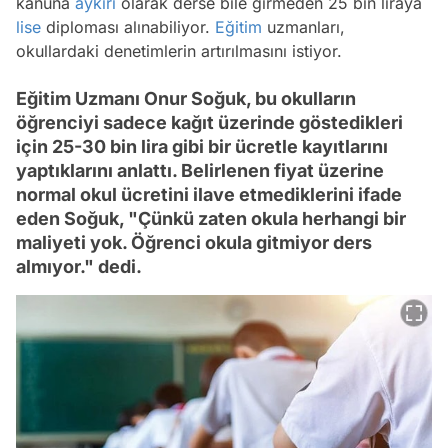
kanuna
aykırı
olarak derse bile girmeden 25 bin liraya
lise
diploması alınabiliyor.
Eğitim
uzmanları,
okullardaki denetimlerin artırılmasını istiyor.
Eğitim Uzmanı Onur Soğuk, bu okulların
öğrenciyi sadece kağıt üzerinde göstedikleri
için 25-30 bin lira gibi bir ücretle kayıtlarını
yaptıklarını anlattı. Belirlenen fiyat üzerine
normal okul ücretini ilave etmediklerini ifade
eden Soğuk, "Çünkü zaten okula herhangi bir
maliyeti yok. Öğrenci okula gitmiyor ders
almıyor." dedi.