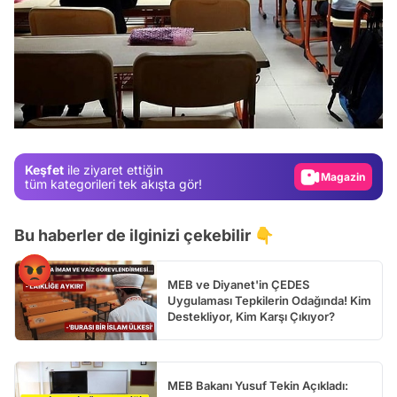
Video
Test
Gündem
Magazin
Keşfet
ile ziyaret ettiğin
Video
tüm kategorileri tek akışta gör!
Test
Bu haberler de ilginizi çekebilir 👇
MEB ve Diyanet'in ÇEDES
Uygulaması Tepkilerin Odağında! Kim
Destekliyor, Kim Karşı Çıkıyor?
MEB Bakanı Yusuf Tekin Açıkladı: