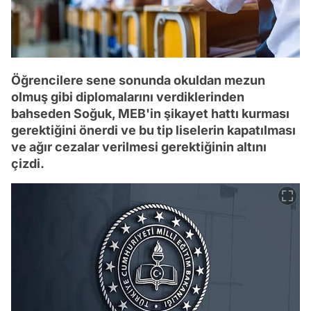
Öğrencilere sene sonunda okuldan mezun
olmuş gibi diplomalarını verdiklerinden
bahseden Soğuk, MEB'in şikayet hattı kurması
gerektiğini önerdi ve bu tip liselerin kapatılması
ve ağır cezalar verilmesi gerektiğinin altını
çizdi.