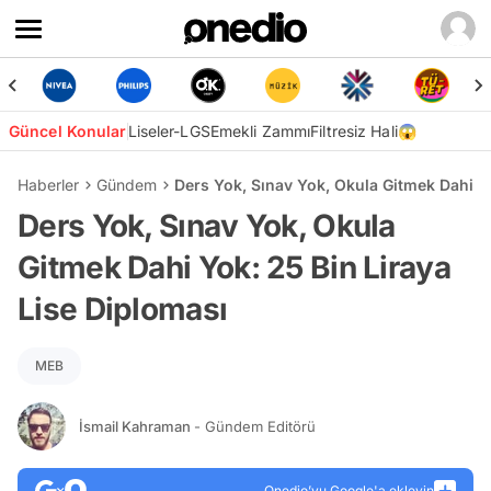
Güncel Konular
Liseler-LGS
Emekli Zammı
Filtresiz Hali😱
Haberler
Gündem
Ders Yok, Sınav Yok, Okula Gitmek Dahi Yo
Ders Yok, Sınav Yok, Okula
Gitmek Dahi Yok: 25 Bin Liraya
Lise Diploması
MEB
İsmail Kahraman
- Gündem Editörü
Onedio’yu Google'a ekleyin