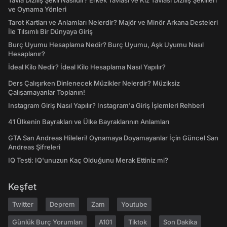
Tavla Diziliş Şekli Nasıldır? Erkek Tavlası ve Kız Tavlası Diziliş Şekilleri
ve Oynama Yönleri
Tarot Kartları ve Anlamları Nelerdir? Majör ve Minör Arkana Desteleri
İle Tılsımlı Bir Dünyaya Giriş
Burç Uyumu Hesaplama Nedir? Burç Uyumu, Aşk Uyumu Nasıl
Hesaplanır?
İdeal Kilo Nedir? İdeal Kilo Hesaplama Nasıl Yapılır?
Ders Çalışırken Dinlenecek Müzikler Nelerdir? Müziksiz
Çalışamayanlar Toplanın!
Instagram Giriş Nasıl Yapılır? Instagram'a Giriş İşlemleri Rehberi
41 Ülkenin Bayrakları ve Ülke Bayraklarının Anlamları
GTA San Andreas Hileleri! Oynamaya Doyamayanlar İçin Güncel San
Andreas Şifreleri
IQ Testi: IQ'unuzun Kaç Olduğunu Merak Ettiniz mi?
Keşfet
Twitter
Deprem
Zam
Youtube
Günlük Burç Yorumları
A101
Tiktok
Son Dakika