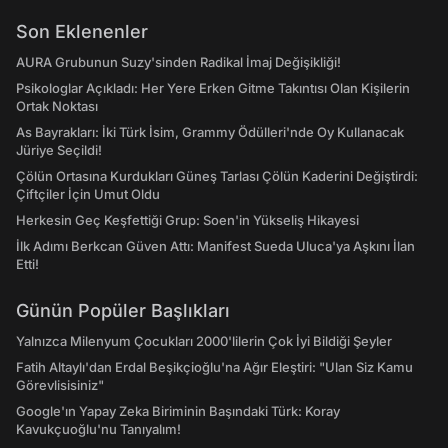
Son Eklenenler
AURA Grubunun Suzy'sinden Radikal İmaj Değişikliği!
Psikologlar Açıkladı: Her Yere Erken Gitme Takıntısı Olan Kişilerin
Ortak Noktası
As Bayrakları: İki Türk İsim, Grammy Ödülleri'nde Oy Kullanacak
Jüriye Seçildi!
Çölün Ortasına Kurdukları Güneş Tarlası Çölün Kaderini Değiştirdi:
Çiftçiler İçin Umut Oldu
Herkesin Geç Keşfettiği Grup: Soen'in Yükseliş Hikayesi
İlk Adımı Berkcan Güven Attı: Manifest Sueda Uluca'ya Aşkını İlan
Etti!
Günün Popüler Başlıkları
Yalnızca Milenyum Çocukları 2000'lilerin Çok İyi Bildiği Şeyler
Fatih Altaylı'dan Erdal Beşikçioğlu'na Ağır Eleştiri: "Ulan Siz Kamu
Görevlisisiniz"
Google'ın Yapay Zeka Biriminin Başındaki Türk: Koray
Kavukçuoğlu'nu Tanıyalım!