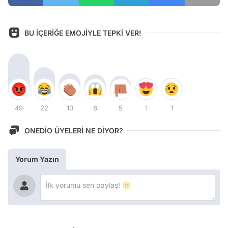
BU İÇERİĞE EMOJİYLE TEPKİ VER!
49
22
10
8
5
1
1
ONEDİO ÜYELERİ NE DİYOR?
Yorum Yazın