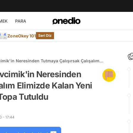
MEK
PARA
ZoneOkey 101
Seri Diz
imik'in Neresinden Tutmaya Çalışırsak Çalışalım
sı Sosyal Medyada Topa Tutuldu
vcimik'in Neresinden
alım Elimizde Kalan Yeni
Topa Tutuldu
0 - 17:44