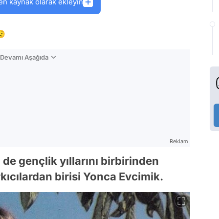
en kaynak olarak ekleyin
😟
n Devamı Aşağıda
Reklam
e gençlik yıllarını birbirinden
rkıcılardan birisi Yonca Evcimik.