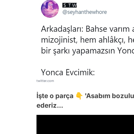
twitter.com
İşte o parça 👇 'Asabım bozulur
ederiz...