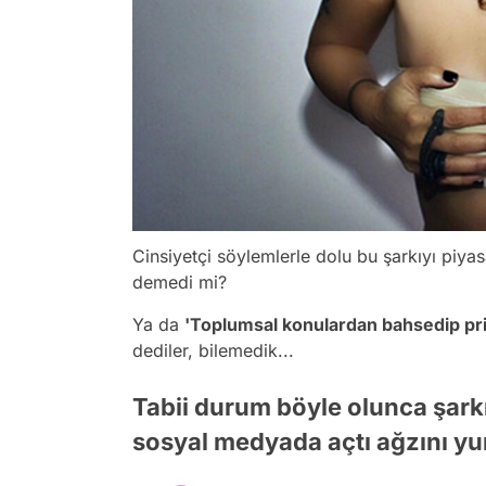
Cinsiyetçi söylemlerle dolu bu şarkıyı pi
demedi mi?
Ya da
'Toplumsal konulardan bahsedip p
r
dediler, bilemedik...
Tabii durum böyle olunca şarkı 
sosyal medyada açtı ağzını 