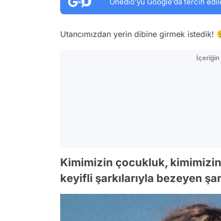
Onedio’yu Google’da tercih edil
Utancımızdan yerin dibine girmek istedik!
İçeriği
Kimimizin çocukluk, kimimizin d
keyifli şarkılarıyla bezeyen şa