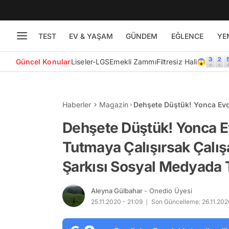
TEST
EV & YAŞAM
GÜNDEM
EĞLENCE
YE
Güncel Konular
Liseler-LGS
Emekli Zammı
Filtresiz Hali😱
Haberler
Magazin
Dehşete Düştük! Yonca Evc
Elimizde Kalan Yeni Şarkı
Dehşete Düştük! Yonca E
Tutmaya Çalışırsak Çalış
Şarkısı Sosyal Medyada 
Aleyna Gülbahar
- Onedio Üyesi
25.11.2020 - 21:09
Son Güncelleme: 26.11.202