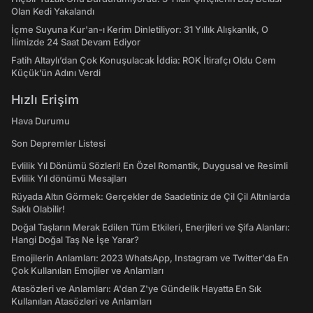
Olan Kedi Yakalandı
İçme Suyuna Kur'an-ı Kerim Dinletiliyor: 31 Yıllık Alışkanlık, O
İlimizde 24 Saat Devam Ediyor
Fatih Altaylı’dan Çok Konuşulacak İddia: ROK İtirafçı Oldu Cem
Küçük’ün Adını Verdi
Hızlı Erişim
Hava Durumu
Son Depremler Listesi
Evlilik Yıl Dönümü Sözleri! En Özel Romantik, Duygusal ve Resimli
Evlilik Yıl dönümü Mesajları
Rüyada Altın Görmek: Gerçekler de Saadetiniz de Çil Çil Altınlarda
Saklı Olabilir!
Doğal Taşların Merak Edilen Tüm Etkileri, Enerjileri ve Şifa Alanları:
Hangi Doğal Taş Ne İşe Yarar?
Emojilerin Anlamları: 2023 WhatsApp, Instagram ve Twitter'da En
Çok Kullanılan Emojiler ve Anlamları
Atasözleri ve Anlamları: A'dan Z'ye Gündelik Hayatta En Sık
Kullanılan Atasözleri ve Anlamları