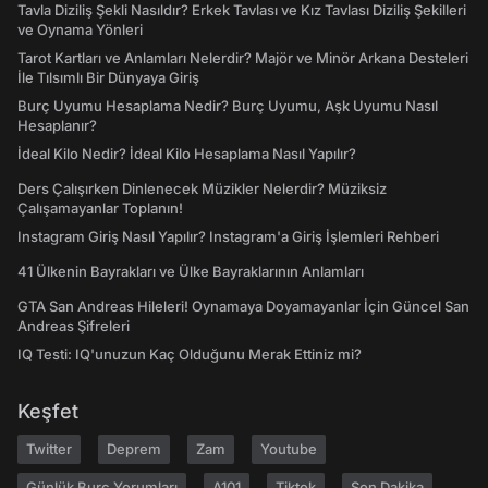
Tavla Diziliş Şekli Nasıldır? Erkek Tavlası ve Kız Tavlası Diziliş Şekilleri
ve Oynama Yönleri
Tarot Kartları ve Anlamları Nelerdir? Majör ve Minör Arkana Desteleri
İle Tılsımlı Bir Dünyaya Giriş
Burç Uyumu Hesaplama Nedir? Burç Uyumu, Aşk Uyumu Nasıl
Hesaplanır?
İdeal Kilo Nedir? İdeal Kilo Hesaplama Nasıl Yapılır?
Ders Çalışırken Dinlenecek Müzikler Nelerdir? Müziksiz
Çalışamayanlar Toplanın!
Instagram Giriş Nasıl Yapılır? Instagram'a Giriş İşlemleri Rehberi
41 Ülkenin Bayrakları ve Ülke Bayraklarının Anlamları
GTA San Andreas Hileleri! Oynamaya Doyamayanlar İçin Güncel San
Andreas Şifreleri
IQ Testi: IQ'unuzun Kaç Olduğunu Merak Ettiniz mi?
Keşfet
Twitter
Deprem
Zam
Youtube
Günlük Burç Yorumları
A101
Tiktok
Son Dakika