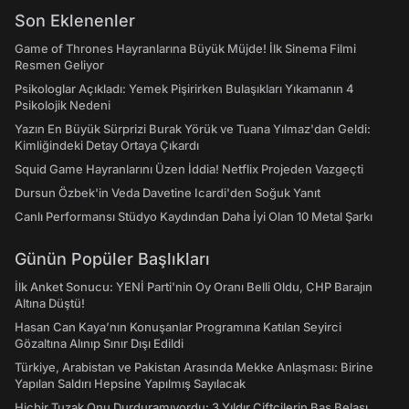
Son Eklenenler
Game of Thrones Hayranlarına Büyük Müjde! İlk Sinema Filmi
Resmen Geliyor
Psikologlar Açıkladı: Yemek Pişirirken Bulaşıkları Yıkamanın 4
Psikolojik Nedeni
Yazın En Büyük Sürprizi Burak Yörük ve Tuana Yılmaz'dan Geldi:
Kimliğindeki Detay Ortaya Çıkardı
Squid Game Hayranlarını Üzen İddia! Netflix Projeden Vazgeçti
Dursun Özbek'in Veda Davetine Icardi'den Soğuk Yanıt
Canlı Performansı Stüdyo Kaydından Daha İyi Olan 10 Metal Şarkı
Günün Popüler Başlıkları
İlk Anket Sonucu: YENİ Parti'nin Oy Oranı Belli Oldu, CHP Barajın
Altına Düştü!
Hasan Can Kaya’nın Konuşanlar Programına Katılan Seyirci
Gözaltına Alınıp Sınır Dışı Edildi
Türkiye, Arabistan ve Pakistan Arasında Mekke Anlaşması: Birine
Yapılan Saldırı Hepsine Yapılmış Sayılacak
Hiçbir Tuzak Onu Durduramıyordu: 3 Yıldır Çiftçilerin Baş Belası