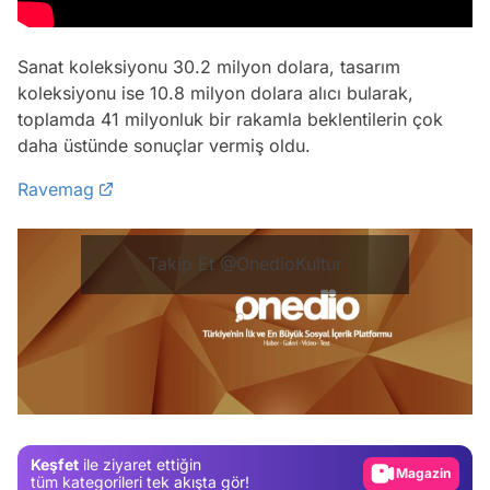
Sanat koleksiyonu 30.2 milyon dolara, tasarım
koleksiyonu ise 10.8 milyon dolara alıcı bularak,
toplamda 41 milyonluk bir rakamla beklentilerin çok
daha üstünde sonuçlar vermiş oldu.
Ravemag
Takip Et @OnedioKultur
Video
Test
Gündem
Magazin
Keşfet
ile ziyaret ettiğin
tüm kategorileri tek akışta gör!