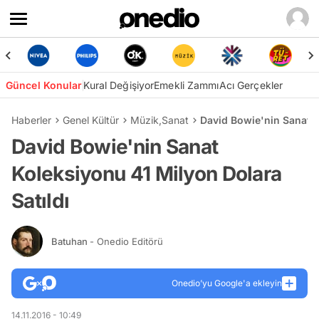
Güncel Konular
Kural Değişiyor
Emekli Zammı
Acı Gerçekler
Haberler
Genel Kültür
Müzik
,
Sanat
David Bowie'nin Sanat K
David Bowie'nin Sanat
Koleksiyonu 41 Milyon Dolara
Satıldı
Batuhan
- Onedio Editörü
Onedio’yu Google'a ekleyin
14.11.2016 - 10:49