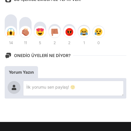
14
11
5
2
2
1
0
ONEDİO ÜYELERİ NE DİYOR?
Yorum Yazın