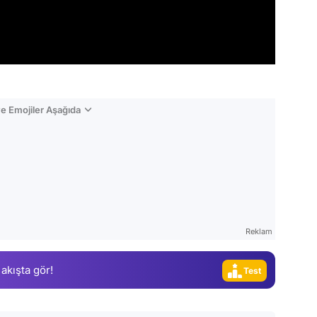
e Emojiler Aşağıda
Video
Test
Gündem
Magazin
Reklam
Video
 akışta gör!
Test