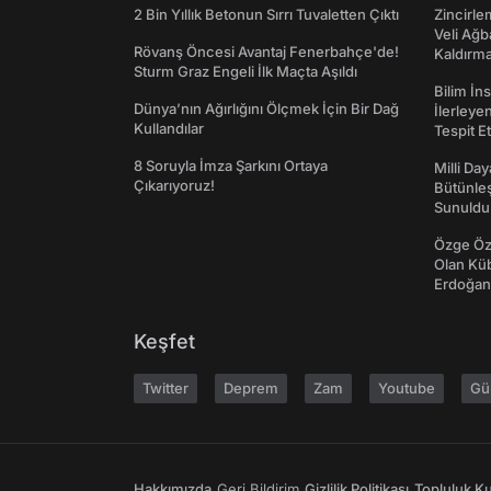
2 Bin Yıllık Betonun Sırrı Tuvaletten Çıktı
Zincirle
Veli Ağb
Rövanş Öncesi Avantaj Fenerbahçe'de!
Kaldırma
Sturm Graz Engeli İlk Maçta Aşıldı
Bilim İn
Dünya’nın Ağırlığını Ölçmek İçin Bir Dağ
İlerleye
Kullandılar
Tespit E
8 Soruyla İmza Şarkını Ortaya
Milli Da
Çıkarıyoruz!
Bütünleş
Sunuldu
Özge Özp
Olan Kü
Erdoğan'
Keşfet
Twitter
Deprem
Zam
Youtube
Gü
Hakkımızda
Geri Bildirim
Gizlilik Politikası
Topluluk Kur