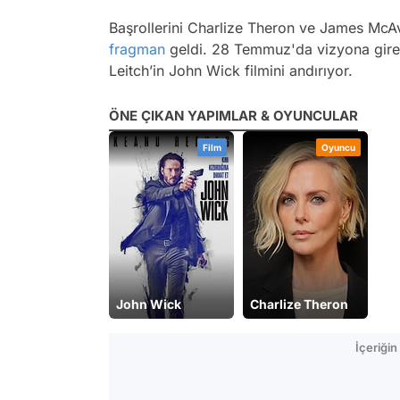
Başrollerini Charlize Theron ve James McA
fragman
geldi. 28 Temmuz'da vizyona gire
Leitch’in John Wick filmini andırıyor.
ÖNE ÇIKAN YAPIMLAR & OYUNCULAR
Film
Oyuncu
John Wick
Charlize Theron
İçeriği