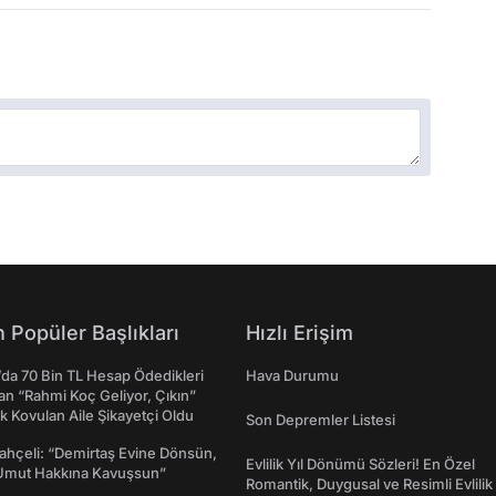
 Popüler Başlıkları
Hızlı Erişim
da 70 Bin TL Hesap Ödedikleri
Hava Durumu
n “Rahmi Koç Geliyor, Çıkın”
k Kovulan Aile Şikayetçi Oldu
Son Depremler Listesi
ahçeli: “Demirtaş Evine Dönsün,
Evlilik Yıl Dönümü Sözleri! En Özel
Umut Hakkına Kavuşsun”
Romantik, Duygusal ve Resimli Evlilik 