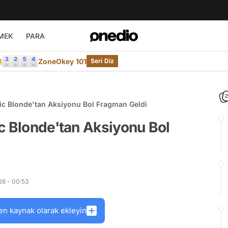
MEK
PARA

ZoneOkey 101
Seri Diz
ic Blonde'tan Aksiyonu Bol Fragman Geldi
c Blonde'tan Aksiyonu Bol
26 - 00:53
en kaynak olarak ekleyin