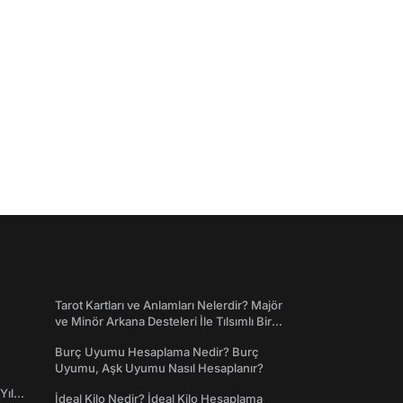
Tarot Kartları ve Anlamları Nelerdir? Majör
ve Minör Arkana Desteleri İle Tılsımlı Bir
Dünyaya Giriş
Burç Uyumu Hesaplama Nedir? Burç
Uyumu, Aşk Uyumu Nasıl Hesaplanır?
Yıl
İdeal Kilo Nedir? İdeal Kilo Hesaplama