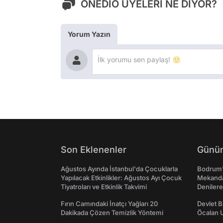
ONEDİO ÜYELERİ NE DİYOR?
Yorum Yazın
Son Eklenenler
Günün
Ağustos Ayında İstanbul'da Çocuklarla
Bodrum’
Yapılacak Etkinlikler: Ağustos Ayı Çocuk
Mekanda
Tiyatroları ve Etkinlik Takvimi
Denilere
Fırın Camındaki İnatçı Yağları 20
Devlet B
Dakikada Çözen Temizlik Yöntemi
Öcalan 