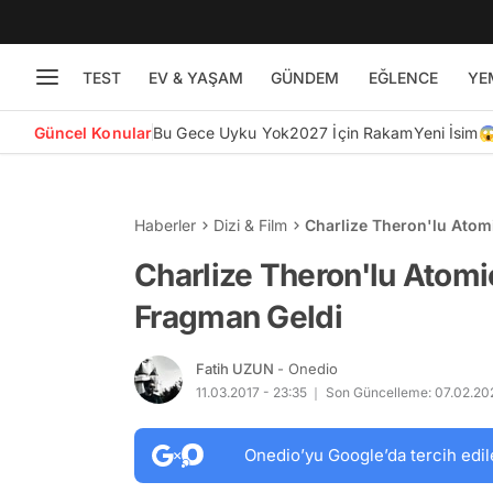
TEST
EV & YAŞAM
GÜNDEM
EĞLENCE
YE
Güncel Konular
Bu Gece Uyku Yok
2027 İçin Rakam
Yeni İsim
Haberler
Dizi & Film
Charlize Theron'lu Atom
Charlize Theron'lu Atomi
Fragman Geldi
Fatih UZUN
- Onedio
11.03.2017 - 23:35
Son Güncelleme: 07.02.20
Onedio’yu Google’da tercih edil