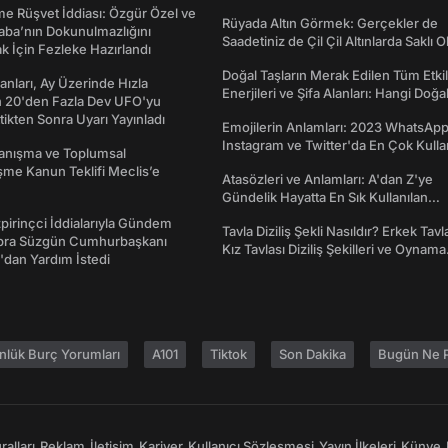
dönümü Mesajları
me Rüşvet İddiası: Özgür Özel ve
Rüyada Altın Görmek: Gerçekler de
aba’nın Dokunulmazlığını
Saadetiniz de Çil Çil Altınlarda Saklı Ol
k İçin Fezleke Hazırlandı
Doğal Taşların Merak Edilen Tüm Etkil
sanları, Ay Üzerinde Hızla
Enerjileri ve Şifa Alanları: Hangi Doğa
n 20'den Fazla Dev UFO'yu
Ne İşe Yarar?
ttikten Sonra Uyarı Yayınladı
Emojilerin Anlamları: 2023 WhatsApp
Instagram ve Twitter'da En Çok Kulla
yanışma ve Toplumsal
Emojiler ve Anlamları
me Kanun Teklifi Meclis’e
Atasözleri ve Anlamları: A'dan Z'ye
Gündelik Hayatta En Sık Kullanılan
Atasözleri ve Anlamları
irinçci İddialarıyla Gündem
Tavla Diziliş Şekli Nasıldır? Erkek Tavl
bra Süzgün Cumhurbaşkanı
Kız Tavlası Diziliş Şekilleri ve Oynama
dan Yardım İstedi
Yönleri
nlük Burç Yorumları
A101
Tiktok
Son Dakika
Bugün Ne P
alları
Reklam
İletişim
Kariyer
Kullanıcı Sözleşmesi
Yayın İlkeleri
Künye