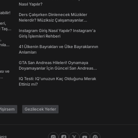
Nasıl Yapılır?
abilir!
Ders Çalışırken Dinlenecek Müzikler
Nelerdir? Müziksiz Çalışamayanlar
eri,
Toplanın!
l Taş
Instagram Giriş Nasıl Yapılır? Instagram'a
Giriş İşlemleri Rehberi
,
nılan
41 Ülkenin Bayrakları ve Ülke Bayraklarının
Anlamları
GTA San Andreas Hileleri! Oynamaya
Doyamayanlar İçin Güncel San Andreas
ası ve
Şifreleri
IQ Testi: IQ'unuzun Kaç Olduğunu Merak
Ettiniz mi?
işirsem
Gezilecek Yerler
RSS