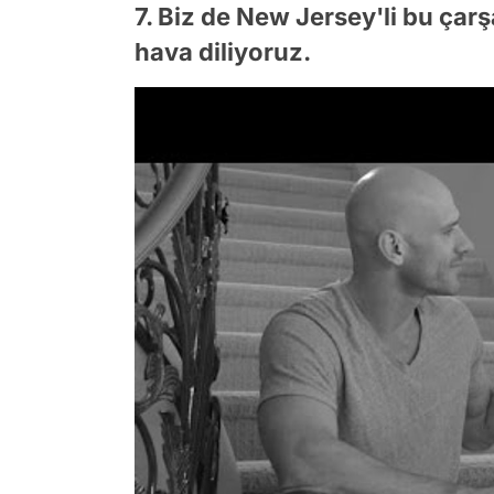
7. Biz de New Jersey'li bu çar
hava diliyoruz.