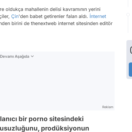
e oldukça mahallenin delisi kavramının yerini
çiler,
Çin
'den babet getirenler falan aldı.
İnternet
nden birini de thenextweb internet sitesinden editör
n Devamı Aşağıda
Reklam
lanıcı bir porno sitesindeki
nusuzluğunu, prodüksiyonun