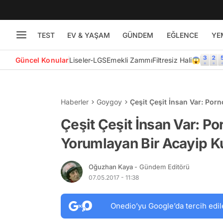
TEST
EV & YAŞAM
GÜNDEM
EĞLENCE
YE
Güncel Konular
Liseler-LGS
Emekli Zammı
Filtresiz Hali😱
Haberler
Goygoy
Çeşit Çeşit İnsan Var: Porn
Çeşit Çeşit İnsan Var: Po
Yorumlayan Bir Acayip Ku
Oğuzhan Kaya
- Gündem Editörü
07.05.2017 - 11:38
Onedio’yu Google’da tercih edil