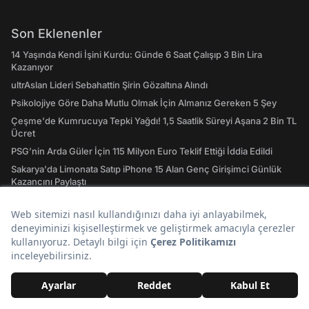
Son Eklenenler
14 Yaşında Kendi İşini Kurdu: Günde 6 Saat Çalışıp 3 Bin Lira
Kazanıyor
ultrAslan Lideri Sebahattin Şirin Gözaltına Alındı
Psikolojiye Göre Daha Mutlu Olmak İçin Almanız Gereken 5 Şey
Çeşme'de Kumrucuya Tepki Yağdı! 1,5 Saatlik Süreyi Aşana 2 Bin TL
Ücret
PSG’nin Arda Güler İçin 115 Milyon Euro Teklif Ettiği İddia Edildi
Sakarya'da Limonata Satıp iPhone 15 Alan Genç Girişimci Günlük
Kazancını Paylaştı
Günün Popüler Başlıkları
Sokak Röportajında Gurbetçi Türkiye ile Avrupa'yı Kıyasladı:
"Türkiye’deki Yolların Çoğu Avrupa’da Yok"
Uzun Süredir Kanserle Mücadele Eden Şarkıcı Cansever Hayatını
Kaybetti
Güvenlik Müdahale Etti: Manifest'in Bodrum'da Verdiği Konserde
Bir Genç Sahneye Atladı