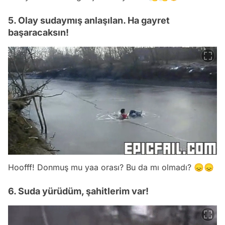
5. Olay sudaymış anlaşılan. Ha gayret
başaracaksın!
Hoofff! Donmuş mu yaa orası? Bu da mı olmadı? 😞😞
6. Suda yürüdüm, şahitlerim var!