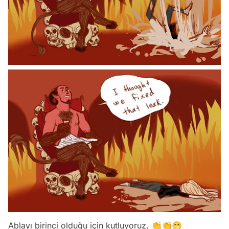
Ablayı birinci olduğu için kutluyoruz. 👏👏😁