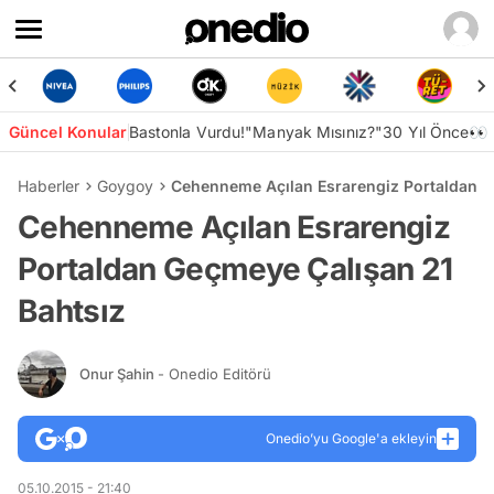
Güncel Konular
Bastonla Vurdu!
"Manyak Mısınız?"
30 Yıl Önce👀
Haberler
Goygoy
Cehenneme Açılan Esrarengiz Portaldan G
Cehenneme Açılan Esrarengiz
Portaldan Geçmeye Çalışan 21
Bahtsız
Onur Şahin
- Onedio Editörü
Onedio’yu Google'a ekleyin
05.10.2015 - 21:40