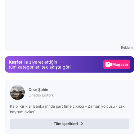
Video
Test
Gündem
Magazin
Reklam
Video
Keşfet
ile ziyaret ettiğin
Test
tüm kategorileri tek akışta gör!
Onur Şahin
Onedio Editörü
Kalbi Kırıklar Bankası'nda part time çıkıkçı - Zaman yolcusu - Eski
bayram övücü
Tüm içerikleri