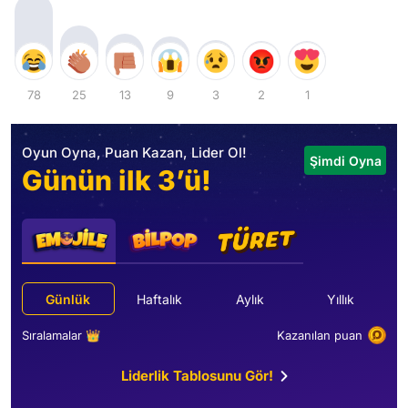
78
25
13
9
3
2
1
Oyun Oyna, Puan Kazan, Lider Ol!
Şimdi Oyna
Günün ilk 3’ü!
Günlük
Haftalık
Aylık
Yıllık
Sıralamalar 👑
Kazanılan puan
Liderlik Tablosunu Gör!