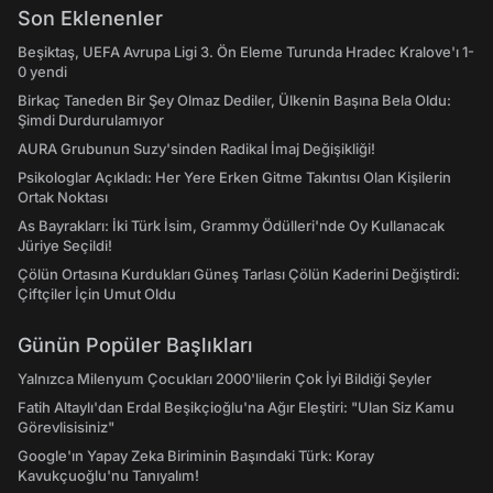
Son Eklenenler
Beşiktaş, UEFA Avrupa Ligi 3. Ön Eleme Turunda Hradec Kralove'ı 1-
0 yendi
Birkaç Taneden Bir Şey Olmaz Dediler, Ülkenin Başına Bela Oldu:
Şimdi Durdurulamıyor
AURA Grubunun Suzy'sinden Radikal İmaj Değişikliği!
Psikologlar Açıkladı: Her Yere Erken Gitme Takıntısı Olan Kişilerin
Ortak Noktası
As Bayrakları: İki Türk İsim, Grammy Ödülleri'nde Oy Kullanacak
Jüriye Seçildi!
Çölün Ortasına Kurdukları Güneş Tarlası Çölün Kaderini Değiştirdi:
Çiftçiler İçin Umut Oldu
Günün Popüler Başlıkları
Yalnızca Milenyum Çocukları 2000'lilerin Çok İyi Bildiği Şeyler
Fatih Altaylı'dan Erdal Beşikçioğlu'na Ağır Eleştiri: "Ulan Siz Kamu
Görevlisisiniz"
Google'ın Yapay Zeka Biriminin Başındaki Türk: Koray
Kavukçuoğlu'nu Tanıyalım!