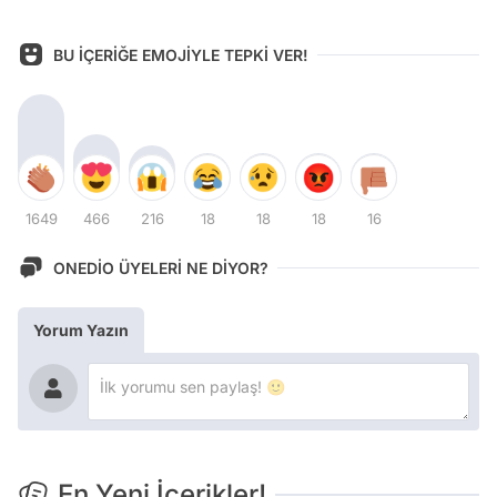
BU İÇERİĞE EMOJİYLE TEPKİ VER!
1649
466
216
18
18
18
16
ONEDİO ÜYELERİ NE DİYOR?
Yorum Yazın
En Yeni İçerikler!