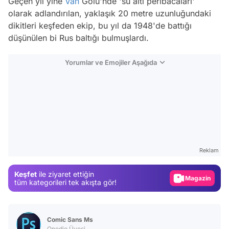
Geçen yıl yine
Van
Gölü'nde 'su altı peribacaları'
olarak adlandırılan, yaklaşık 20 metre uzunluğundaki
dikitleri keşfeden ekip, bu yıl da 1948'de battığı
düşünülen bi Rus baltığı bulmuşlardı.
Yorumlar ve Emojiler Aşağıda
Video
Test
Reklam
Gündem
Keşfet
ile ziyaret ettiğin
Magazin
tüm kategorileri tek akışta gör!
Video
Test
Comic Sans Ms
Onedio Üyesi