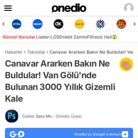
Güncel Konular
Liseler-LGS
Emekli Zammı
Filtresiz Hali😱
Haberler
Teknoloji
Canavar Ararken Bakın Ne Buldular! Van G
Canavar Ararken Bakın Ne
Buldular! Van Gölü'nde
Bulunan 3000 Yıllık Gizemli
Kale
Comic Sans Ms
- Onedio Üyesi
Onedio’yu Google'a ekleyin