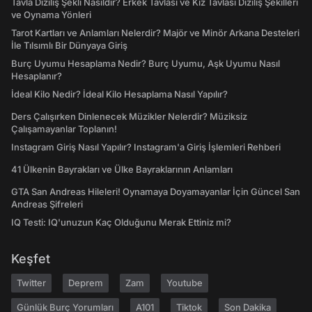
Tavla Diziliş Şekli Nasıldır? Erkek Tavlası ve Kız Tavlası Diziliş Şekilleri
ve Oynama Yönleri
Tarot Kartları ve Anlamları Nelerdir? Majör ve Minör Arkana Desteleri
İle Tılsımlı Bir Dünyaya Giriş
Burç Uyumu Hesaplama Nedir? Burç Uyumu, Aşk Uyumu Nasıl
Hesaplanır?
İdeal Kilo Nedir? İdeal Kilo Hesaplama Nasıl Yapılır?
Ders Çalışırken Dinlenecek Müzikler Nelerdir? Müziksiz
Çalışamayanlar Toplanın!
Instagram Giriş Nasıl Yapılır? Instagram'a Giriş İşlemleri Rehberi
41 Ülkenin Bayrakları ve Ülke Bayraklarının Anlamları
GTA San Andreas Hileleri! Oynamaya Doyamayanlar İçin Güncel San
Andreas Şifreleri
IQ Testi: IQ'unuzun Kaç Olduğunu Merak Ettiniz mi?
Keşfet
Twitter
Deprem
Zam
Youtube
Günlük Burç Yorumları
A101
Tiktok
Son Dakika