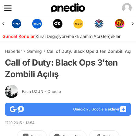
Güncel Konular
Kural Değişiyor
Emekli Zammı
Acı Gerçekler
Haberler
Gaming
Call of Duty: Black Ops 3'ten Zombili Açılı
Call of Duty: Black Ops 3'ten
Zombili Açılış
Fatih UZUN
- Onedio
Onedio’yu Google'a ekleyin
17.10.2015 - 13:54