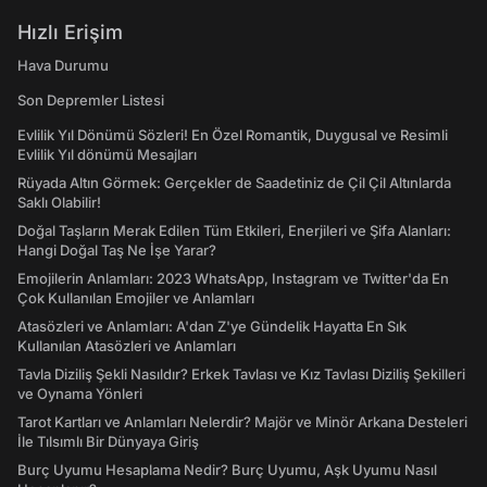
Hızlı Erişim
Hava Durumu
Son Depremler Listesi
Evlilik Yıl Dönümü Sözleri! En Özel Romantik, Duygusal ve Resimli
Evlilik Yıl dönümü Mesajları
Rüyada Altın Görmek: Gerçekler de Saadetiniz de Çil Çil Altınlarda
Saklı Olabilir!
Doğal Taşların Merak Edilen Tüm Etkileri, Enerjileri ve Şifa Alanları:
Hangi Doğal Taş Ne İşe Yarar?
Emojilerin Anlamları: 2023 WhatsApp, Instagram ve Twitter'da En
Çok Kullanılan Emojiler ve Anlamları
Atasözleri ve Anlamları: A'dan Z'ye Gündelik Hayatta En Sık
Kullanılan Atasözleri ve Anlamları
Tavla Diziliş Şekli Nasıldır? Erkek Tavlası ve Kız Tavlası Diziliş Şekilleri
ve Oynama Yönleri
Tarot Kartları ve Anlamları Nelerdir? Majör ve Minör Arkana Desteleri
İle Tılsımlı Bir Dünyaya Giriş
Burç Uyumu Hesaplama Nedir? Burç Uyumu, Aşk Uyumu Nasıl