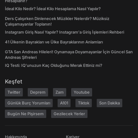
Hesaplanır?
İdeal Kilo Nedir? İdeal Kilo Hesaplama Nasıl Yapılır?
Ders Çalışırken Dinlenecek Müzikler Nelerdir? Müziksiz
Çalışamayanlar Toplanın!
Instagram Giriş Nasıl Yapılır? Instagram'a Giriş İşlemleri Rehberi
41 Ülkenin Bayrakları ve Ülke Bayraklarının Anlamları
GTA San Andreas Hileleri! Oynamaya Doyamayanlar İçin Güncel San
Andreas Şifreleri
IQ Testi: IQ'unuzun Kaç Olduğunu Merak Ettiniz mi?
Keşfet
Twitter
Deprem
Zam
Youtube
Günlük Burç Yorumları
A101
Tiktok
Son Dakika
Bugün Ne Pişirsem
Gezilecek Yerler
Hakkımızda
Kariyer