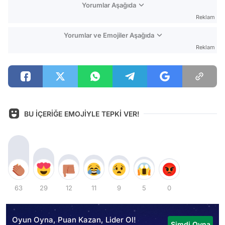
Yorumlar Aşağıda
Reklam
Yorumlar ve Emojiler Aşağıda
Reklam
BU İÇERİĞE EMOJİYLE TEPKİ VER!
63
29
12
11
9
5
0
Oyun Oyna, Puan Kazan, Lider Ol!
Şimdi Oyna