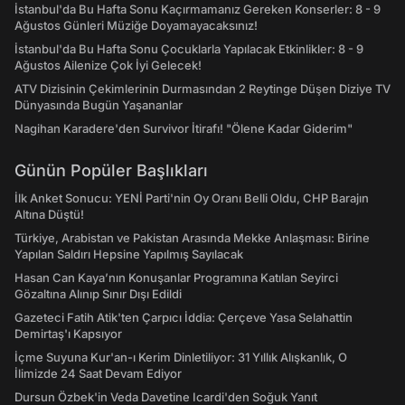
İstanbul'da Bu Hafta Sonu Kaçırmamanız Gereken Konserler: 8 - 9
Ağustos Günleri Müziğe Doyamayacaksınız!
İstanbul'da Bu Hafta Sonu Çocuklarla Yapılacak Etkinlikler: 8 - 9
Ağustos Ailenize Çok İyi Gelecek!
ATV Dizisinin Çekimlerinin Durmasından 2 Reytinge Düşen Diziye TV
Dünyasında Bugün Yaşananlar
Nagihan Karadere'den Survivor İtirafı! "Ölene Kadar Giderim"
Günün Popüler Başlıkları
İlk Anket Sonucu: YENİ Parti'nin Oy Oranı Belli Oldu, CHP Barajın
Altına Düştü!
Türkiye, Arabistan ve Pakistan Arasında Mekke Anlaşması: Birine
Yapılan Saldırı Hepsine Yapılmış Sayılacak
Hasan Can Kaya’nın Konuşanlar Programına Katılan Seyirci
Gözaltına Alınıp Sınır Dışı Edildi
Gazeteci Fatih Atik'ten Çarpıcı İddia: Çerçeve Yasa Selahattin
Demirtaş'ı Kapsıyor
İçme Suyuna Kur'an-ı Kerim Dinletiliyor: 31 Yıllık Alışkanlık, O
İlimizde 24 Saat Devam Ediyor
Dursun Özbek'in Veda Davetine Icardi'den Soğuk Yanıt