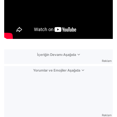
İçeriğin Devamı Aşağıda
Reklam
Yorumlar ve Emojiler Aşağıda
Video
Test
Reklam