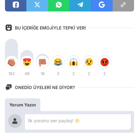
BU İÇERİĞE EMOJİYLE TEPKİ VER!
182
49
16
3
2
2
2
ONEDİO ÜYELERİ NE DİYOR?
Yorum Yazın