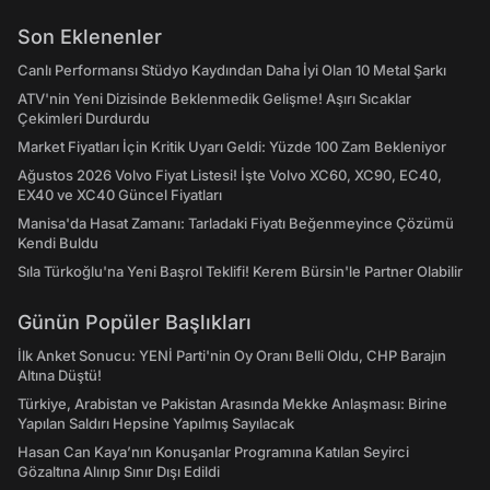
Son Eklenenler
Canlı Performansı Stüdyo Kaydından Daha İyi Olan 10 Metal Şarkı
ATV'nin Yeni Dizisinde Beklenmedik Gelişme! Aşırı Sıcaklar
Çekimleri Durdurdu
Market Fiyatları İçin Kritik Uyarı Geldi: Yüzde 100 Zam Bekleniyor
Ağustos 2026 Volvo Fiyat Listesi! İşte Volvo XC60, XC90, EC40,
EX40 ve XC40 Güncel Fiyatları
Manisa'da Hasat Zamanı: Tarladaki Fiyatı Beğenmeyince Çözümü
Kendi Buldu
Sıla Türkoğlu'na Yeni Başrol Teklifi! Kerem Bürsin'le Partner Olabilir
Günün Popüler Başlıkları
İlk Anket Sonucu: YENİ Parti'nin Oy Oranı Belli Oldu, CHP Barajın
Altına Düştü!
Türkiye, Arabistan ve Pakistan Arasında Mekke Anlaşması: Birine
Yapılan Saldırı Hepsine Yapılmış Sayılacak
Hasan Can Kaya’nın Konuşanlar Programına Katılan Seyirci
Gözaltına Alınıp Sınır Dışı Edildi