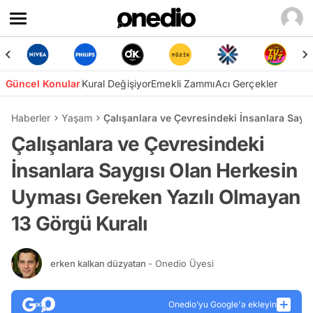
Güncel Konular
Kural Değişiyor
Emekli Zammı
Acı Gerçekler
Haberler
Yaşam
Çalışanlara ve Çevresindeki İnsanlara Sayg
Çalışanlara ve Çevresindeki
İnsanlara Saygısı Olan Herkesin
Uyması Gereken Yazılı Olmayan
13 Görgü Kuralı
erken kalkan düzyatan
- Onedio Üyesi
Onedio’yu Google'a ekleyin