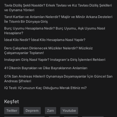
Tavla Diziliş Şekli Nasıldır? Erkek Tavlası ve Kız Tavlası Diziliş Şekilleri
ve Oynama Yönleri
Tarot Kartları ve Anlamları Nelerdir? Majör ve Minör Arkana Desteleri
İle Tılsımlı Bir Dünyaya Giriş
Burç Uyumu Hesaplama Nedir? Burç Uyumu, Aşk Uyumu Nasıl
Hesaplanır?
İdeal Kilo Nedir? İdeal Kilo Hesaplama Nasıl Yapılır?
Ders Çalışırken Dinlenecek Müzikler Nelerdir? Müziksiz
Çalışamayanlar Toplanın!
Instagram Giriş Nasıl Yapılır? Instagram'a Giriş İşlemleri Rehberi
41 Ülkenin Bayrakları ve Ülke Bayraklarının Anlamları
GTA San Andreas Hileleri! Oynamaya Doyamayanlar İçin Güncel San
Andreas Şifreleri
IQ Testi: IQ'unuzun Kaç Olduğunu Merak Ettiniz mi?
Keşfet
Twitter
Deprem
Zam
Youtube