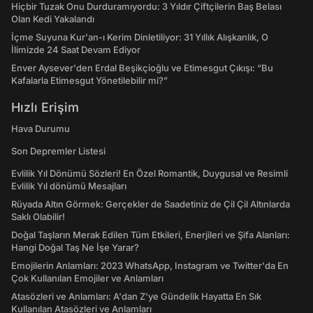
Hiçbir Tuzak Onu Durduramıyordu: 3 Yıldır Çiftçilerin Baş Belası
Olan Kedi Yakalandı
İçme Suyuna Kur'an-ı Kerim Dinletiliyor: 31 Yıllık Alışkanlık, O
İlimizde 24 Saat Devam Ediyor
Enver Aysever'den Erdal Beşikçioğlu ve Etimesgut Çıkışı: “Bu
Kafalarla Etimesgut Yönetilebilir mi?”
Hızlı Erişim
Hava Durumu
Son Depremler Listesi
Evlilik Yıl Dönümü Sözleri! En Özel Romantik, Duygusal ve Resimli
Evlilik Yıl dönümü Mesajları
Rüyada Altın Görmek: Gerçekler de Saadetiniz de Çil Çil Altınlarda
Saklı Olabilir!
Doğal Taşların Merak Edilen Tüm Etkileri, Enerjileri ve Şifa Alanları:
Hangi Doğal Taş Ne İşe Yarar?
Emojilerin Anlamları: 2023 WhatsApp, Instagram ve Twitter'da En
Çok Kullanılan Emojiler ve Anlamları
Atasözleri ve Anlamları: A'dan Z'ye Gündelik Hayatta En Sık
Kullanılan Atasözleri ve Anlamları