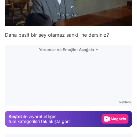
Daha basit bir şey olamaz sanki, ne dersiniz?
Yorumlar ve Emojiler Aşağıda
Video
Test
Gündem
Reklam
Magazin
Keşfet
ile ziyaret ettiğin
Video
tüm kategorileri tek akışta gör!
Test