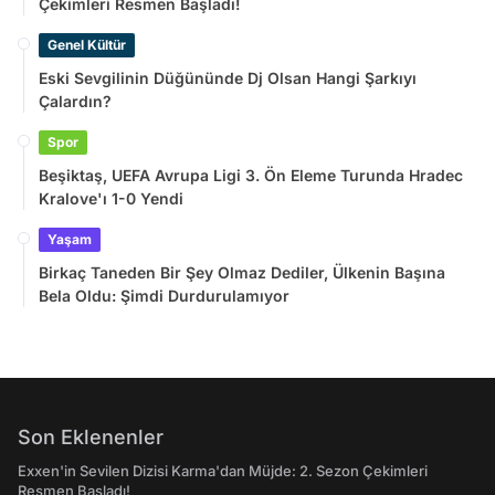
Çekimleri Resmen Başladı!
Genel Kültür
Eski Sevgilinin Düğününde Dj Olsan Hangi Şarkıyı
Çalardın?
Spor
Beşiktaş, UEFA Avrupa Ligi 3. Ön Eleme Turunda Hradec
Kralove'ı 1-0 Yendi
Yaşam
Birkaç Taneden Bir Şey Olmaz Dediler, Ülkenin Başına
Bela Oldu: Şimdi Durdurulamıyor
Son Eklenenler
Exxen'in Sevilen Dizisi Karma'dan Müjde: 2. Sezon Çekimleri
Resmen Başladı!