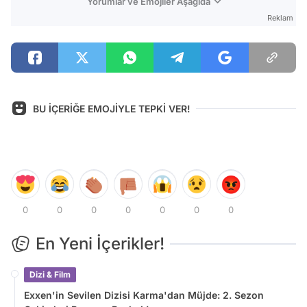
Yorumlar ve Emojiler Aşağıda
Reklam
BU İÇERİĞE EMOJİYLE TEPKİ VER!
0
0
0
0
0
0
0
En Yeni İçerikler!
Dizi & Film
Exxen'in Sevilen Dizisi Karma'dan Müjde: 2. Sezon