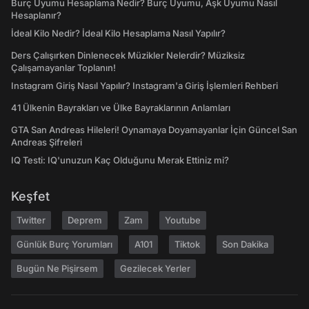
Burç Uyumu Hesaplama Nedir? Burç Uyumu, Aşk Uyumu Nasıl
Hesaplanır?
İdeal Kilo Nedir? İdeal Kilo Hesaplama Nasıl Yapılır?
Ders Çalışırken Dinlenecek Müzikler Nelerdir? Müziksiz
Çalışamayanlar Toplanın!
Instagram Giriş Nasıl Yapılır? Instagram'a Giriş İşlemleri Rehberi
41 Ülkenin Bayrakları ve Ülke Bayraklarının Anlamları
GTA San Andreas Hileleri! Oynamaya Doyamayanlar İçin Güncel San
Andreas Şifreleri
IQ Testi: IQ'unuzun Kaç Olduğunu Merak Ettiniz mi?
Keşfet
Twitter
Deprem
Zam
Youtube
Günlük Burç Yorumları
A101
Tiktok
Son Dakika
Bugün Ne Pişirsem
Gezilecek Yerler