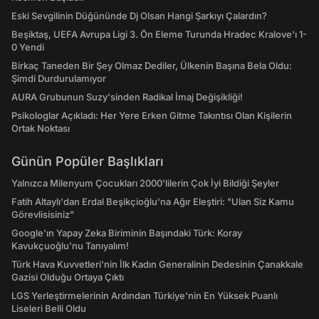
Eski Sevgilinin Düğününde Dj Olsan Hangi Şarkıyı Çalardın?
Beşiktaş, UEFA Avrupa Ligi 3. Ön Eleme Turunda Hradec Kralove'ı 1-
0 Yendi
Birkaç Taneden Bir Şey Olmaz Dediler, Ülkenin Başına Bela Oldu:
Şimdi Durdurulamıyor
AURA Grubunun Suzy'sinden Radikal İmaj Değişikliği!
Psikologlar Açıkladı: Her Yere Erken Gitme Takıntısı Olan Kişilerin
Ortak Noktası
Günün Popüler Başlıkları
Yalnızca Milenyum Çocukları 2000'lilerin Çok İyi Bildiği Şeyler
Fatih Altaylı'dan Erdal Beşikçioğlu'na Ağır Eleştiri: "Ulan Siz Kamu
Görevlisisiniz"
Google'ın Yapay Zeka Biriminin Başındaki Türk: Koray
Kavukçuoğlu'nu Tanıyalım!
Türk Hava Kuvvetleri'nin İlk Kadın Generalinin Dedesinin Çanakkale
Gazisi Olduğu Ortaya Çıktı
LGS Yerleştirmelerinin Ardından Türkiye'nin En Yüksek Puanlı
Liseleri Belli Oldu