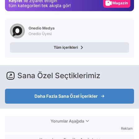
Keşfet
ile ziyaret ettiğin
Magazin
tüm kategorileri tek akışta gör!
Video
Test
Onedio Medya
Onedio Üyesi
Tüm içerikleri
Sana Özel Seçtiklerimiz
Daha Fazla Sana Özel İçerikler
Yorumlar Aşağıda
Reklam